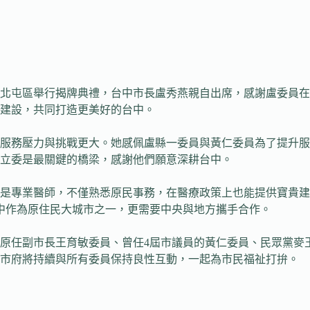
市北屯區舉行揭牌典禮，台中市長盧秀燕親自出席，感謝盧委員
與建設，共同打造更美好的台中。
服務壓力與挑戰更大。她感佩盧縣一委員與黃仁委員為了提升服
立委是最關鍵的橋梁，感謝他們願意深耕台中。
是專業醫師，不僅熟悉原民事務，在醫療政策上也能提供寶貴建
中作為原住民大城市之一，更需要中央與地方攜手合作。
括原任副市長王育敏委員、曾任4屆市議員的黃仁委員、民眾黨麥
來市府將持續與所有委員保持良性互動，一起為市民福祉打拚。