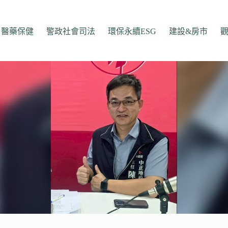
醫藥保健
警政社會司法
環保永續ESG
建設&房市