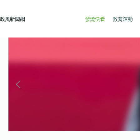
跳
至
主
政風新聞網
發燒快看
教育運動
要
內
容