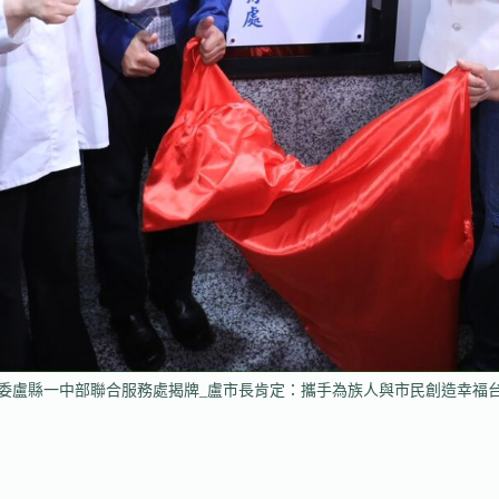
委盧縣一中部聯合服務處揭牌_盧市長肯定：攜手為族人與市民創造幸福