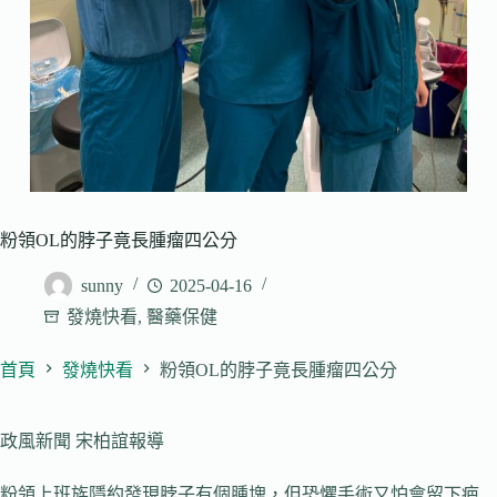
粉領OL的脖子竟長腫瘤四公分
sunny
2025-04-16
發燒快看
,
醫藥保健
首頁
發燒快看
粉領OL的脖子竟長腫瘤四公分
政風新聞 宋柏誼報導
粉領上班族隱約發現脖子有個腫塊，但恐懼手術又怕會留下疤