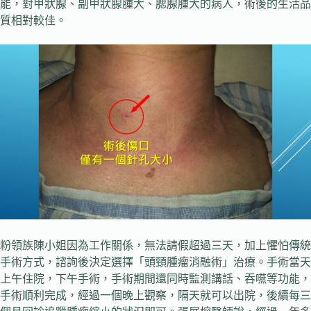
能，對甲狀腺、副甲狀腺腫大、腮腺腫大的病人，術後的生活品
質相對較佳。
粉領族陳小姐因為工作關係，無法請假超過三天，加上懼怕傳統
手術方式，諮詢後決定選擇「頭頸腫瘤消融術」治療。手術當天
上午住院，下午手術，手術期間還同時監測講話、吞嚥等功能，
手術順利完成，經過一個晚上觀察，隔天就可以出院，後續每三