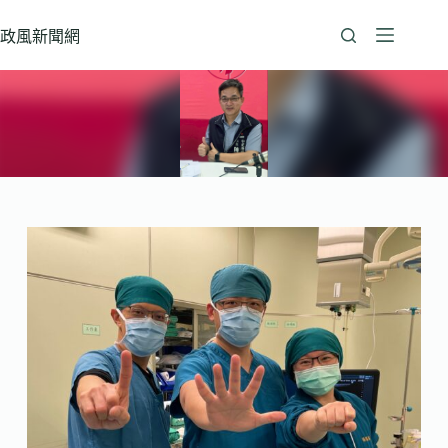
跳
至
政風新聞網
主
要
內
容