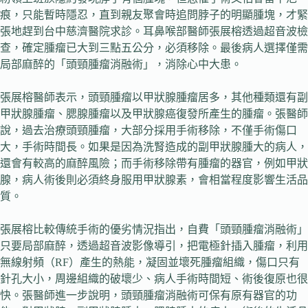
痕，只能暫時隱忍，直到親友聚會時追問脖子的明顯腫塊，才緊
張地趕到台中慈濟醫院求診。耳鼻喉部醫師張展榕透過超音波檢
查，確定腫瘤已大到三點五公分，必須移除。最後病人選擇僅需
局部麻醉的「頭頸腫瘤消融術」，消除心中大患。
張展榕醫師表示，頭頸腫瘤以甲狀腺腫瘤居多，其他種類還有副
甲狀腺腫瘤、腮腺腫瘤以及甲狀腺癌復發所產生的腫瘤。張醫師
說，過去治療頭頸腫瘤，大部分採用手術移除，不僅手術傷口
大，手術時間長。如果是因為洗腎造成的副甲狀腺腫大的病人，
還會有較高的麻醉風險；而手術移除帶有腫瘤的器官，例如甲狀
腺，病人術後則必須終身服用甲狀腺素，會相當程度影響生活品
質。
張展榕比較傳統手術的優劣情況指出，自費「頭頸腫瘤消融術」
只要局部麻醉，透過超音波影像導引，把電極針插入腫瘤，利用
無線射頻（RF）產生的熱能，凝固並壞死腫瘤組織，傷口只有
針孔大小，周邊組織的破壞少、病人手術時間短、術後復原也很
快。張醫師進一步說明，頭頸腫瘤消融術可保有原有器官的功