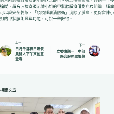
個月回診追蹤腫瘤縮小的狀況即可。張展榕醫師說，經過一年多
追蹤，超音波檢查顯示陳小姐的甲狀腺腫瘤僅剩疤痕組織，腫瘤
可以說完全萎縮，「頭頸腫瘤消融術」消除了腫瘤，更保留陳小
姐的甲狀腺組織與功能，可說一舉數得。
上一
下一
日月千禧春日野餐
立委盧縣一 中部
風雙人下午茶創意
聯合服務處揭牌
登場
相關文章