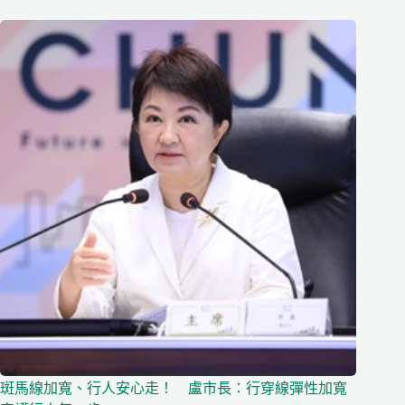
斑馬線加寬、行人安心走！ 盧市長：行穿線彈性加寬