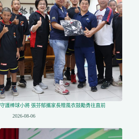
守護棒球小將 張芬郁攜家長贈風衣鼓勵勇往直前
2026-08-06