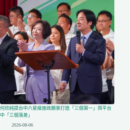
何欣純提台中六星級施政願景打造「三個第一」弭平台
中「三個落差」
2026-08-06