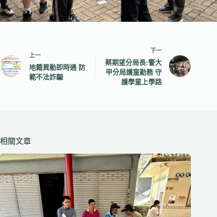
下一
上一
蔡期望分局長:警大
地籍異動即時通 防
甲分局護童勤務 守
範不法詐騙
護學童上學路
相關文章