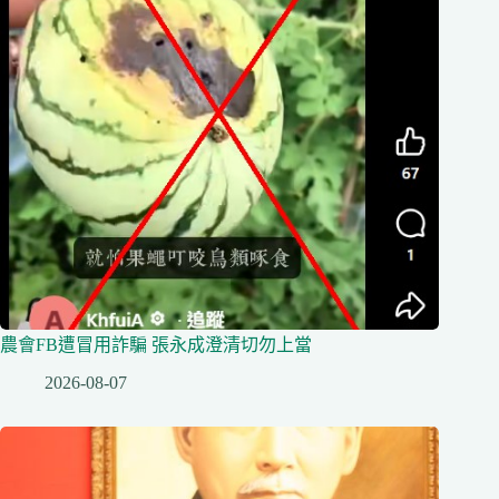
農會FB遭冒用詐騙 張永成澄清切勿上當
2026-08-07