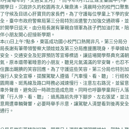
9月是每年的「交通安全月」，而今年9月1日正逢全臺國中小學
開學日，沉寂許久的校園再次人聲鼎沸。清晨時分的校門口聚集
了守候及目送心肝寶貝的家長們，為了守護每位學童上下學的安
全，臺中市政府警察局第三分局特別派遣警力加強交通疏導，並
於開學日這天，由分局長謝有筆親自領軍為孩子們加油打氣，陪
伴小朋友開心迎接新學期。
本(1)日上午7點多，東區成功國小校門口熱鬧非凡，第三分局分
局長謝有筆帶領警察大頭娃娃及第三分局應援團現身，手舉婦幼
安全、交通安全及犯罪預防等宣導標語，讓這場開學祭典充滿朝
氣，原本還帶著睡意的小朋友，聽見元氣滿滿的早安聲，也忍不
住露出靦腆的笑容回應。為了守護這些笑容，第三分局也特別加
強行人安全宣導，提醒駕駛人遵循「汽車慢、看、聽」：行經校
園周邊、斑馬線及路口時務必減速慢行、注意左右路況，並留意
車外聲音，避免因一時疏忽造成危險。同時也呼籲學童與行人落
實「行人停、看、聽」：過馬路前先停下腳步、左右張望，並注
意周遭車輛聲響，必要時舉手示意，讓駕駛人清楚看到後再安全
通行。