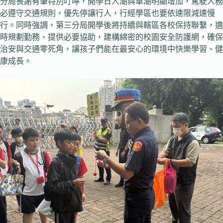
分局長謝有筆特別叮嚀，開學日人潮與車潮明顯增加，駕駛人務
必遵守交通規則，優先停讓行人，行經學區也要依速限減速慢
行。同時強調，第三分局開學後將持續與轄區各校保持聯繫，適
時規劃勤務、提供必要協助，建構綿密的校園安全防護網，確保
治安與交通零死角，讓孩子們能在最安心的環境中快樂學習、健
康成長。