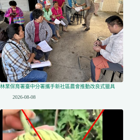
林業保育署臺中分署攜手新社區農會推動改良式獵具
2026-08-08