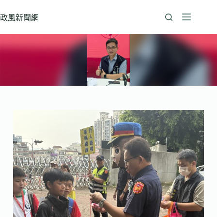
跳
至
政風新聞網
主
要
內
容