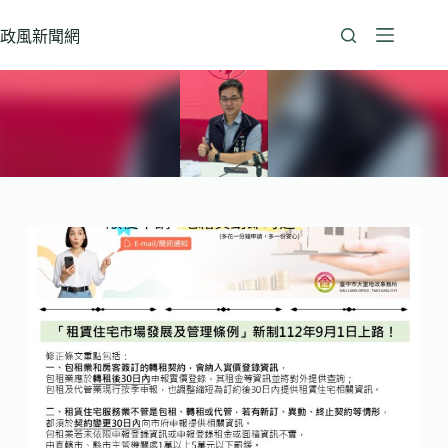
跳
至
政風新聞網
主
要
內
容