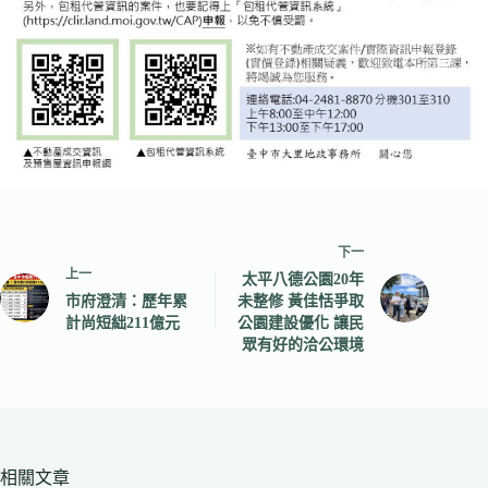
下一
上一
太平八德公園20年
市府澄清：歷年累
未整修 黃佳恬爭取
計尚短絀211億元
公園建設優化 讓民
眾有好的洽公環境
相關文章