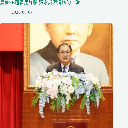
農會FB遭冒用詐騙 張永成澄清切勿上當
2026-08-07