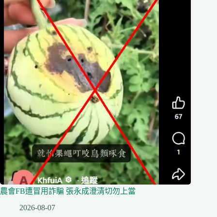
農會FB遭冒用詐騙 張永成澄清切勿上當
2026-08-07