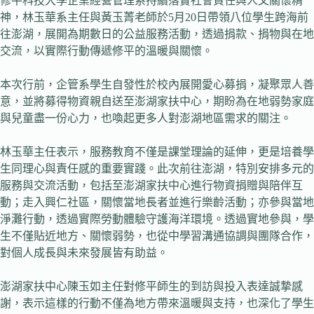
修平科技大學企業經營管理系持續落實社會責任與人文關懷精
神，林玉華系主任與黃玉菁老師於5月20日帶領八位學生跨海前
往澎湖，展開為期數日的公益服務活動，透過捐款、捐物與在地
交流，以實際行動傳遞修平的溫暖與關懷。
本次行前，企管系學生自發性於校內展開愛心募捐，凝聚眾人善
意，並將募得物資親自送至澎湖家扶中心，期盼為在地弱勢家庭
與兒童盡一份心力，也喚起更多人對澎湖地區需求的關注。
林玉華主任表示，服務教育不僅是課堂理論的延伸，更是培養學
生同理心與責任感的重要實踐。此次前往澎湖，特別安排多元的
服務與交流活動，包括至澎湖家扶中心進行物資捐贈與陪伴互
動；走入興仁社區，關懷當地長者並進行樂齡活動；亦參與當地
淨灘行動，透過實際勞動體驗守護海洋環境。透過實地參與，學
生不僅貼近地方、關懷弱勢，也從中學習溝通協調與團隊合作，
對個人成長與未來發展皆有助益。
澎湖家扶中心陳玉如主任對修平師生的到訪與投入表達誠摯感
謝，表示這樣的行動不僅為地方帶來溫暖與支持，也深化了學生