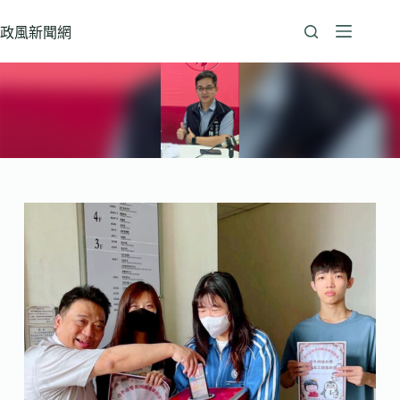
跳
至
政風新聞網
主
要
內
容