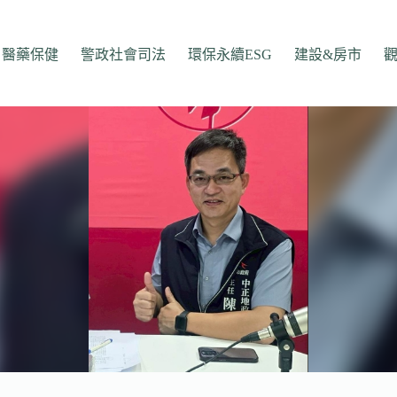
醫藥保健
警政社會司法
環保永續ESG
建設&房市