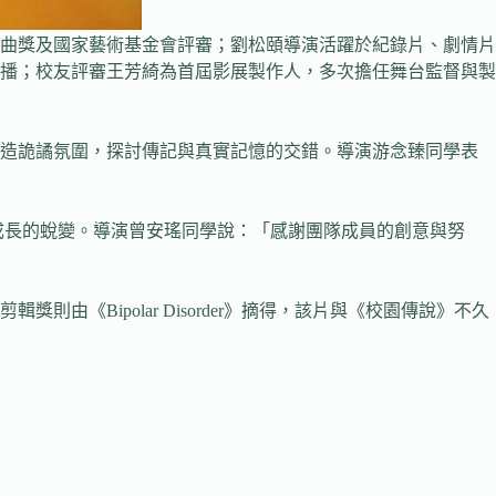
曲獎及國家藝術基金會評審；劉松頤導演活躍於紀錄片、劇情片
播；校友評審王芳綺為首屆影展製作人，多次擔任舞台監督與製
營造詭譎氛圍，探討傳記與真實記憶的交錯。導演游念臻同學表
與成長的蛻變。導演曾安瑤同學說：「感謝團隊成員的創意與努
Bipolar Disorder》摘得，該片與《校園傳說》不久