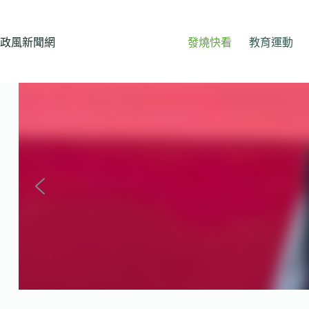
跳
至
主
政風新聞網
發燒快看
教育運動
要
內
容