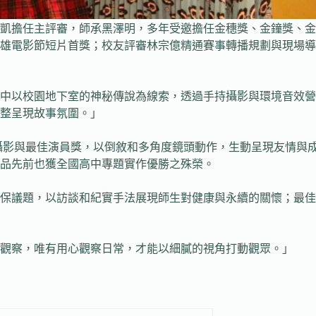
凱擔任主評審，師承黑澤明，多年受邀擔任金穗獎、金鐘獎、金
雄電影節短片首獎；校友評審林宗億精通賽事轉播規劃與現場導
片中以校園地下室的神秘傳說為線索，透過手持攝影與環境音效
整呈現故事氛圍。」
最佳攝影與最佳演員獎，以倒敘和多角度鏡頭動作，生動呈現友情
品先前也獲全國高中專題實作優勝之殊榮。
，以訪談和紀實手法展現師生對健康與永續的關懷；最佳剪輯獎則由《
觀察，唯有用心觀察日常，才能以細膩的視角打動觀眾。」