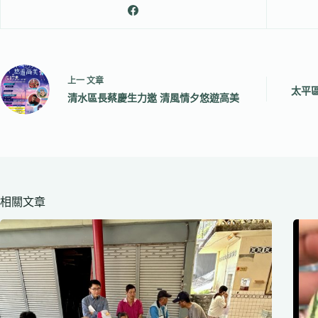
上一
文章
太平
清水區長蔡慶生力邀 清風情夕悠遊高美
相關文章