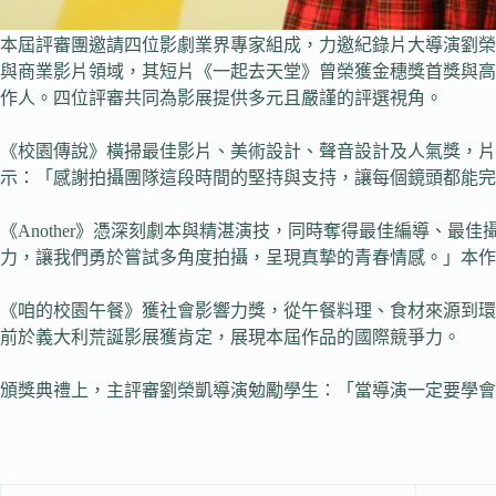
本屆評審團邀請四位影劇業界專家組成，力邀紀錄片大導演劉榮
與商業影片領域，其短片《一起去天堂》曾榮獲金穗獎首獎與高
作人。四位評審共同為影展提供多元且嚴謹的評選視角。
《校園傳說》橫掃最佳影片、美術設計、聲音設計及人氣獎，
示：「感謝拍攝團隊這段時間的堅持與支持，讓每個鏡頭都能完
《Another》憑深刻劇本與精湛演技，同時奪得最佳編導、
力，讓我們勇於嘗試多角度拍攝，呈現真摯的青春情感。」本作
《咱的校園午餐》獲社會影響力獎，從午餐料理、食材來源到環保議題
前於義大利荒誕影展獲肯定，展現本屆作品的國際競爭力。
頒獎典禮上，主評審劉榮凱導演勉勵學生：「當導演一定要學會