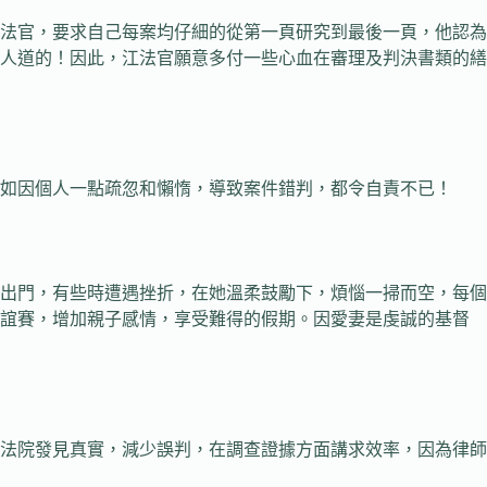
法官，要求自己每案均仔細的從第一頁研究到最後一頁，他認為
人道的！因此，江法官願意多付一些心血在審理及判決書類的繕
如因個人一點疏忽和懶惰，導致案件錯判，都令自責不已！
出門，有些時遭遇挫折，在她溫柔鼓勵下，煩惱一掃而空，每個
友誼賽，增加親子感情，享受難得的假期。因愛妻是虔誠的基督
法院發見真實，減少誤判，在調查證據方面講求效率，因為律師