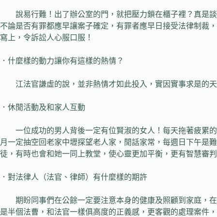
說易行難！出了辦公室的門，就把壓力鎖在櫃子裡？真是談何
不論是否有罪都應早讓案子確定，有罪者應早日接受法律制裁，
寫上，令訴訟人心服口服！
．什麼樣的動力讓你有這樣的熱情？
江法官謙虛的說，並非熱情才如此投入，實因實事求是的天性
．休閒活動及和家人互動
一位成功的男人背後一定有位賢淑的女人！每天拖著疲累的身
月一定抽空回老家中壢探望老人家，閒話家常，每週日下午是
徒，有時也會和她一同上教堂，使心靈更加平衡，更有智慧審判
．對法律人（法官、律師）有什麼樣的期許
期盼同事們在公餘一定要注意本身的健康及照顧到家庭，在審
是半個法曹，和法官一樣俱高度的正義感，更客觀的處理案件，