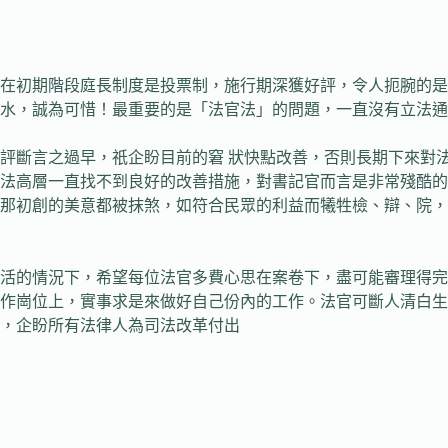
初期階段庭長制度是投票制，施行期深獲好評，令人扼腕的是
水，誠為可惜！最重要的是「法官法」的問題，一直沒有立法通
斷言之過早，祇企盼目前的窘 狀快點改善，否則長期下來對法
司法高層一直找不到良好的改善措施，對書記官而言是非常殘酷
那初創的美意都被抹煞，如符合民眾的利益而犧牲檢、辯、院，
的情況下，希望每位法官多費心思在案卷下，盡可能審理得完
工作崗位上，實事求是來做好自己份內的工作。法官可斷人清白
，企盼所有法律人為司法改革付出