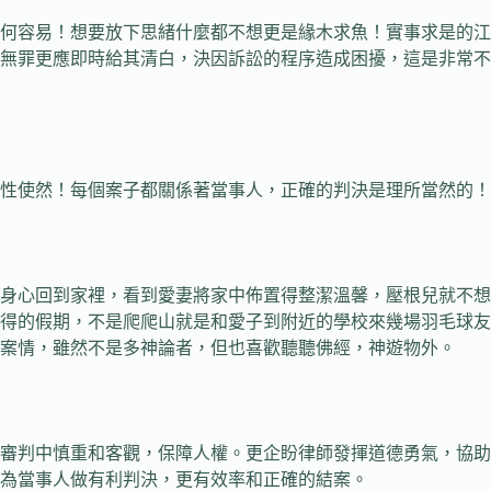
容易！想要放下思緒什麼都不想更是緣木求魚！實事求是的江
無罪更應即時給其清白，決因訴訟的程序造成困擾，這是非常不
使然！每個案子都關係著當事人，正確的判決是理所當然的！
心回到家裡，看到愛妻將家中佈置得整潔溫馨，壓根兒就不想
難得的假期，不是爬爬山就是和愛子到附近的學校來幾場羽毛球
案情，雖然不是多神論者，但也喜歡聽聽佛經，神遊物外。
判中慎重和客觀，保障人權。更企盼律師發揮道德勇氣，協助
為當事人做有利判決，更有效率和正確的結案。