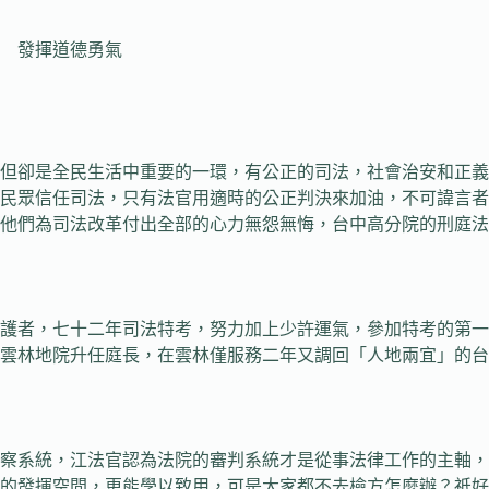
 發揮道德勇氣
卻是全民生活中重要的一環，有公正的司法，社會治安和正義
民眾信任司法，只有法官用適時的公正判決來加油，不可諱言者
他們為司法改革付出全部的心力無怨無悔，台中高分院的刑庭法
者，七十二年司法特考，努力加上少許運氣，參加特考的第一
雲林地院升任庭長，在雲林僅服務二年又調回「人地兩宜」的台
系統，江法官認為法院的審判系統才是從事法律工作的主軸，
的發揮空間，更能學以致用，可是大家都不去檢方怎麼辦？祇好