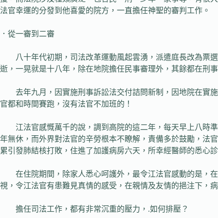
法官幸運的分發到他喜愛的院方，一直擔任神聖的審判工作。
．從一審到二審
八十年代初期，司法改革運動風起雲湧，派遣庭長改為票選制
逝，一晃就是十八年，除在地院擔任民事審理外，其餘都在刑事
去年九月，因實施刑事訴訟法交付詰問新制，因地院在實施前
官都和時間賽跑，沒有法官不加班的！
江法官感慨萬千的說，調到高院的這二年，每天早上八時準時
年無休，而外界對法官的辛勞根本不瞭解，責備多於鼓勵，法官
累引發肺結核打敗，住進了加護病房六天，所幸經醫師的悉心診
在住院期間，除家人悉心呵護外，最令江法官感動的是，在「
視，令江法官有患難見真情的感受，在親情及友情的挹注下，病
擔任司法工作，都有非常沉重的壓力，.如何排壓？