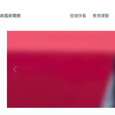
跳
至
主
政風新聞網
發燒快看
教育運動
要
內
容