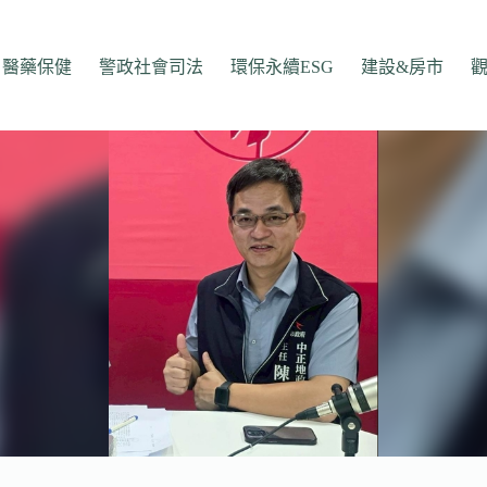
醫藥保健
警政社會司法
環保永續ESG
建設&房市