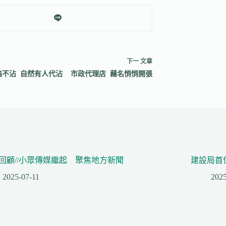
下一
文章
強不沾 自然有人代沾 市政代理店 藉名悄悄開張
回顧//小眾傳媒繼起 聚焦地方新聞
建設局首
2025-07-11
2025