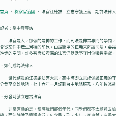
首頁
檢察官治國
法官江德謙 立志守護正義 期許法律人
記者：岳中興專訪
法官是人，卻做的是神的工作，而司法是非常專門的學問，但
會從案件中產生累積的印象，由最簡單的正義來解讀司法，要讓
進步的空間，許多有良知資深的法官仍默默堅守崗位犧牲奉獻，
．如何成為法律人
世代務農的江德謙幼有大志，高中時即立志成保護正義的守護
分發至高雄地院，七十六年一月調到台中地院服務，八年後派赴
．分發時就立志當法官
非常有趣的是，當時我們那個年代，同學們都不太願意去檢察
擾，而法院涉及種類廣泛，包含民、刑、少年、家事等，有很大