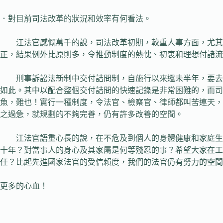
．對目前司法改革的狀況和效率有何看法。
江法官感慨萬千的說，司法改革初期，較重人事方面，尤其在
正，結果例外比原則多，令推動制度的熱忱、初衷和理想付諸流
刑事訴訟法新制中交付詰問制，自施行以來還未半年，要去評
如此。其中以配合整個交付詰問的快速記錄是非常困難的，而
魚，難也！實行一種制度，令法官、檢察官、律師都叫苦連天，
之過急，就規劃的不夠完善，仍有許多改善的空間。
江法官語重心長的說，在不危及到個人的身體健康和家庭生活
十年？對當事人的身心及其家屬是何等殘忍的事？希望大家在
任？比起先進國家法官的受信賴度，我們的法官仍有努力的空間
更多的心血！