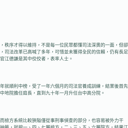
，秩序才得以維持，不是每一位民眾都懂司法深奧的一面，但卻
，司法改革已高喊了多年，可惜並未獲得全民的信賴，仍有長足
官江德謙是其中佼佼者，表率人士。
年就順利中榜，受了一年六個月的司法官養成訓練，結業後首先
中地院擔任庭長，直到九十年一月升任台中高分院。
而檢方系統比較狹隘僅從事刑事偵查的部分，也容易被外力干
抽籤，就按一、四、七屬檢方，二、三、五、六屬院方，結果江