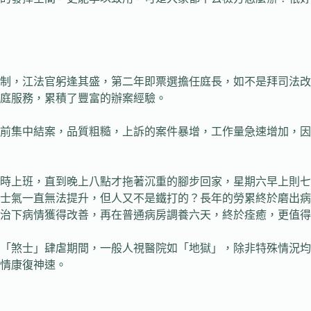
，江法官躬逢其盛，第二年即票選擔任庭長，如不是拜司法改
庭服務，累積了豐富的辦案經驗。
集中結案，品質粗糙，上訴的案件暴增，工作量急速增加，因
上班，直到晚上八點才拖著沉重的腳步回家，星期六早上則七
士氣一直無法提升，但人又不是鐵打的？長年的勞累終於磨出病
治下病情獲得改善，再在普通病房調養六天，終於痊癒，更值得
煞士」肆虐期間，一般人視醫院如「地獄」，除非特殊情況均
情康復神速。