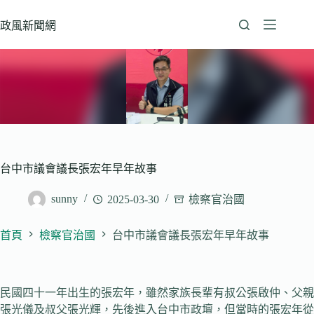
跳
至
政風新聞網
主
要
內
容
台中市議會議長張宏年早年故事
sunny
2025-03-30
檢察官治國
首頁
檢察官治國
台中市議會議長張宏年早年故事
民國四十一年出生的張宏年，雖然家族長輩有叔公張啟仲、父親
張光儀及叔父張光輝，先後進入台中市政壇，但當時的張宏年從