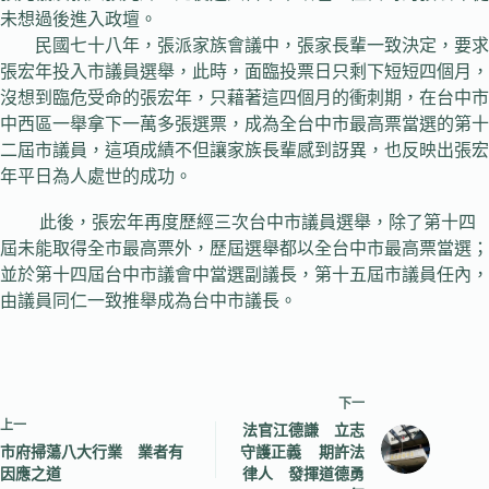
未想過後進入政壇。
民國七十八年，張派家族會議中，張家長輩一致決定，要求
張宏年投入市議員選舉，此時，面臨投票日只剩下短短四個月，
沒想到臨危受命的張宏年，只藉著這四個月的衝刺期，在台中市
中西區一舉拿下一萬多張選票，成為全台中市最高票當選的第十
二屆市議員，這項成績不但讓家族長輩感到訝異，也反映出張宏
年平日為人處世的成功。
此後，張宏年再度歷經三次台中市議員選舉，除了第十四
屆未能取得全市最高票外，歷屆選舉都以全台中市最高票當選；
並於第十四屆台中市議會中當選副議長，第十五屆市議員任內，
由議員同仁一致推舉成為台中市議長。
下一
上一
法官江德謙 立志
市府掃蕩八大行業 業者有
守護正義 期許法
因應之道
律人 發揮道德勇