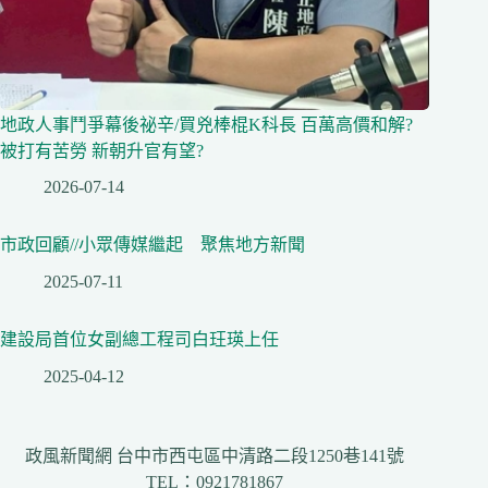
地政人事鬥爭幕後祕辛/買兇棒棍K科長 百萬高價和解?
被打有苦勞 新朝升官有望?
2026-07-14
市政回顧//小眾傳媒繼起 聚焦地方新聞
2025-07-11
建設局首位女副總工程司白玨瑛上任
2025-04-12
政風新聞網 台中市西屯區中清路二段1250巷141號
TEL：0921781867