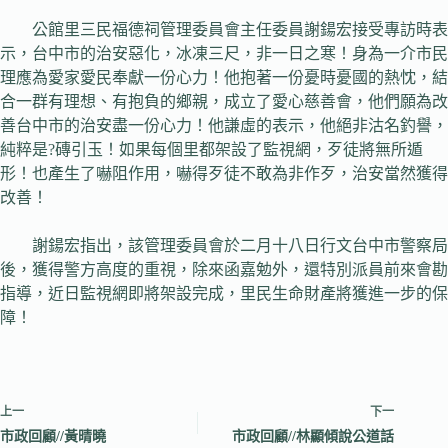
公館里三民福德祠管理委員會主任委員謝鍚宏接受專訪時表
示，台中市的治安惡化，冰凍三尺，非一日之寒！身為一介市民
理應為愛家愛民奉獻一份心力！他抱著一份憂時憂國的熱忱，結
合一群有理想、有抱負的鄉親，成立了愛心慈善會，他們願為改
善台中市的治安盡一份心力！他謙虛的表示，他絕非沽名釣譽，
純粹是?磚引玉！如果每個里都架設了監視網，歹徒將無所遁
形！也產生了嚇阻作用，嚇得歹徒不敢為非作歹，治安當然獲得
改善！
謝鍚宏指出，該管理委員會於二月十八日行文台中市警察局
後，獲得警方高度的重視，除來函嘉勉外，還特別派員前來會勘
指導，近日監視網即將架設完成，里民生命財產將獲進一步的保
障！
上一
下一
市政回顧//黃晴曉
市政回顧//林顯傾說公道話