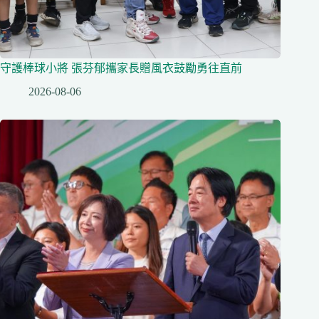
守護棒球小將 張芬郁攜家長贈風衣鼓勵勇往直前
2026-08-06