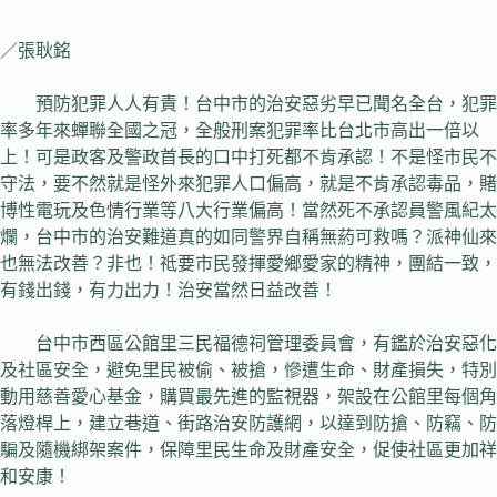
／張耿銘
預防犯罪人人有責！台中市的治安惡劣早已聞名全台，犯罪
率多年來蟬聯全國之冠，全般刑案犯罪率比台北市高出一倍以
上！可是政客及警政首長的口中打死都不肯承認！不是怪市民不
守法，要不然就是怪外來犯罪人口偏高，就是不肯承認毒品，賭
博性電玩及色情行業等八大行業偏高！當然死不承認員警風紀太
爛，台中市的治安難道真的如同警界自稱無葯可救嗎？派神仙來
也無法改善？非也！祗要市民發揮愛鄉愛家的精神，團結一致，
有錢出錢，有力出力！治安當然日益改善！
台中市西區公館里三民福德祠管理委員會，有鑑於治安惡化
及社區安全，避免里民被偷、被搶，慘遭生命、財產損失，特別
動用慈善愛心基金，購買最先進的監視器，架設在公館里每個角
落燈桿上，建立巷道、街路治安防護網，以達到防搶、防竊、防
騙及隨機綁架案件，保障里民生命及財產安全，促使社區更加祥
和安康！