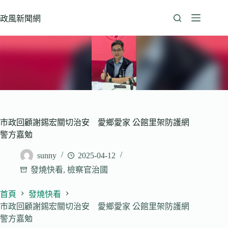
跳
至
政風新聞網
主
要
內
容
市政回顧謝錫宏關切治安 愛鄉愛家 公館里架防護網
警方嘉勉
sunny
2025-04-12
發燒快看
,
檢察官治國
首頁
發燒快看
市政回顧謝錫宏關切治安 愛鄉愛家 公館里架防護網
警方嘉勉