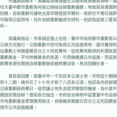
市議員段緯宇、吳顯森及陳清龍在交通地政業務質詢時，關
切大臺中都市重劃為何捨公辦採自辦重劃議題；地政局長曾國鈞
回應，自辦重劃可讓地主提早開發提早獲利，政府也不需花錢即
可取得公設用地，另外自辦重劃廠商也得利，他認為這是三蒙其
利。
吳議員指出，市長胡志強上任前，臺中市政府都市重劃皆以
公辦方式進行，公辦重劃不但可取得公共設施用地，還可獲得約
佔重劃土地總面積百分之十的抵費地，從抵費地取得的利潤就是
重劃基金、平均地權基金的來源，可用做維護公共設施，而這些
經費來源在開放自辦重劃後就被財團沒收，無法回饋社會。
曾局長回應，原臺中市一千四百多公頃土地，市府從七期辦
到十二期，總共花了十七年才辦了八百多公頃；他認為市府辦理
公辦重劃耗時費日，徒然讓土地失去提早開發的機會，為什麼不
開放民間自辦？曾局長也指出，市府自治條例中設置臺中市自辦
市地重劃基金管理運用辦法，自辦廠商需繳交百分之五的回饋金
用作公共設施維護。