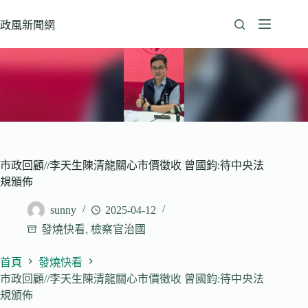
跳
至
政風新聞網
主
要
內
容
市政回顧//李天生陳清龍關心市價徵收 曾國鈞:待中央法
規頒佈
sunny
2025-04-12
發燒快看
,
檢察官治國
首頁
發燒快看
市政回顧//李天生陳清龍關心市價徵收 曾國鈞:待中央法
規頒佈