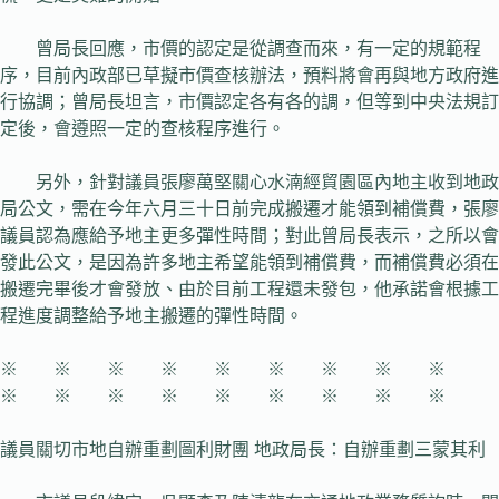
曾局長回應，市價的認定是從調查而來，有一定的規範程
序，目前內政部已草擬市價查核辦法，預料將會再與地方政府進
行協調；曾局長坦言，市價認定各有各的調，但等到中央法規訂
定後，會遵照一定的查核程序進行。
另外，針對議員張廖萬堅關心水湳經貿園區內地主收到地政
局公文，需在今年六月三十日前完成搬遷才能領到補償費，張廖
議員認為應給予地主更多彈性時間；對此曾局長表示，之所以會
發此公文，是因為許多地主希望能領到補償費，而補償費必須在
搬遷完畢後才會發放、由於目前工程還未發包，他承諾會根據工
程進度調整給予地主搬遷的彈性時間。
※ ※ ※ ※ ※ ※ ※ ※ ※
※ ※ ※ ※ ※ ※ ※ ※ ※
議員關切市地自辦重劃圖利財團 地政局長：自辦重劃三蒙其利