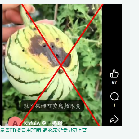
農會FB遭冒用詐騙 張永成澄清切勿上當