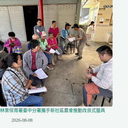
林業保育署臺中分署攜手新社區農會推動改良式獵具
2026-08-08