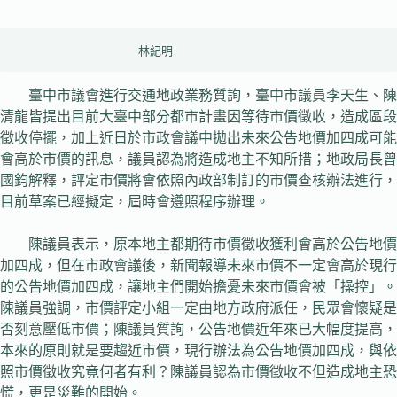
                 林紀明
臺中市議會進行交通地政業務質詢，臺中市議員李天生、陳
清龍皆提出目前大臺中部分都市計畫因等待市價徵收，造成區段
徵收停擺，加上近日於市政會議中拋出未來公告地價加四成可能
會高於市價的訊息，議員認為將造成地主不知所措；地政局長曾
國鈞解釋，評定市價將會依照內政部制訂的市價查核辦法進行，
目前草案已經擬定，屆時會遵照程序辦理。
陳議員表示，原本地主都期待市價徵收獲利會高於公告地價
加四成，但在市政會議後，新聞報導未來市價不一定會高於現行
的公告地價加四成，讓地主們開始擔憂未來市價會被「操控」。
陳議員強調，市價評定小組一定由地方政府派任，民眾會懷疑是
否刻意壓低市價；陳議員質詢，公告地價近年來已大幅度提高，
本來的原則就是要趨近市價，現行辦法為公告地價加四成，與依
照市價徵收究竟何者有利？陳議員認為市價徵收不但造成地主恐
慌，更是災難的開始。