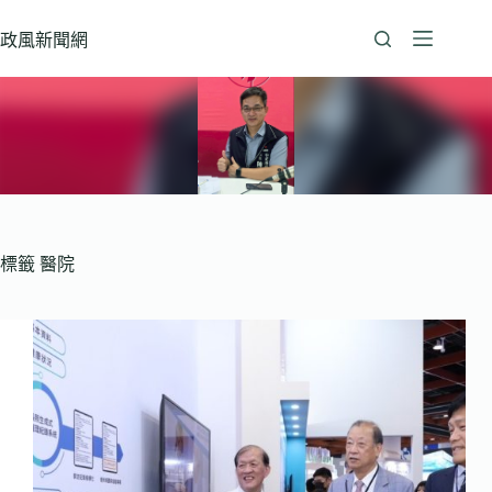
跳
至
政風新聞網
主
要
內
容
標籤
醫院