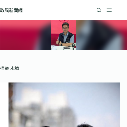
跳
至
政風新聞網
主
要
內
容
標籤
永續