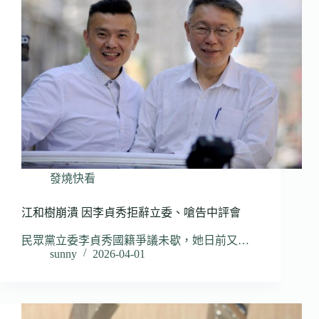
發燒快看
江和樹崩潰 因李貞秀拒辭立委、嗆告中評會
民眾黨立委李貞秀國籍爭議未歇，她日前又…
sunny
2026-04-01