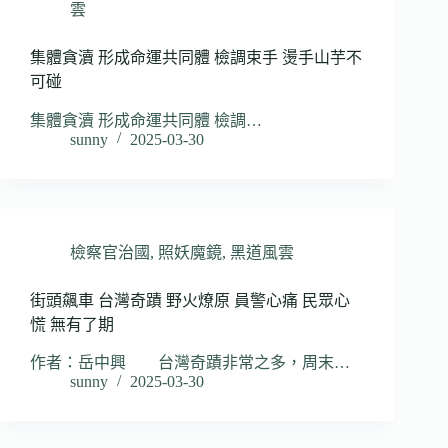
雲
集體貪瀆 形成命運共同體 檢調束手 燙手山芋不
可碰
集體貪瀆 形成命運共同體 檢調…
sunny
2025-03-30
檢察官治國
,
照妖魔鏡
,
黑道風雲
街頭飆車 台灣奇蹟 野火燎原 員警心痛 民眾心
慌 無有了期
作者：岳中興 台灣奇蹟非常之多，周末…
sunny
2025-03-30