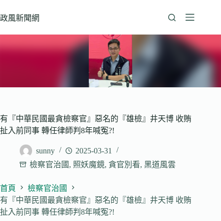
跳
至
政風新聞網
主
要
內
容
有『中華民國最貪檢察官』惡名的『雄檢』井天博 收賄
扯入前同事 轉任律師判8年喊冤?!
sunny
2025-03-31
檢察官治國
,
照妖魔鏡
,
貪官別看
,
黑道風雲
首頁
檢察官治國
有『中華民國最貪檢察官』惡名的『雄檢』井天博 收賄
扯入前同事 轉任律師判8年喊冤?!