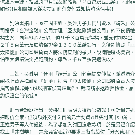
供證人筆錄，指證詞中有提及他確實「２百萬統包此案」，絕非
賄款?!且相關證人從沒提到他有交付或知情賄賂情事?!
判決書指出，98年間王姓、吳姓男子共同出資以『靖禾』公
司投標『台灣金融』公司辦理「亞太隆剛鋼鐵公司」的不良債權
標售案！同年5月22日以１億９千３百萬元得標，並支付押標金
２千５百萬元及履約保證金１３６０萬給銀行，之後卻懷疑『亞
太隆剛』公司邱姓負責人將法院查封的機具、設備隱匿或變賣，
怕重大虧損決定拒絕履約，導致３千６百多萬遭沒收?!
王姓、吳姓男子便用『靖禾』公司名義提交仲裁，並透過介
紹找上黃姓律師到『雄檢』提告『亞太隆剛』公司邱姓負責人涉
損害債權罪嫌?!盼以刑事偵審來當作仲裁時請求返還押標金、履
約保證金的依據?!
刑事合議庭指出，黃姓律師表明與檢察官熟識！可請檢方迅
速起訴全案?!但須額外支付２百萬元活動費?!且先付其中50萬；
王姓男子等人付錢後，為了想加入討回沒收款項，於是另經介紹
找上『井樹華』！井允諾會起訴?!要求三階段給付「分案費用15