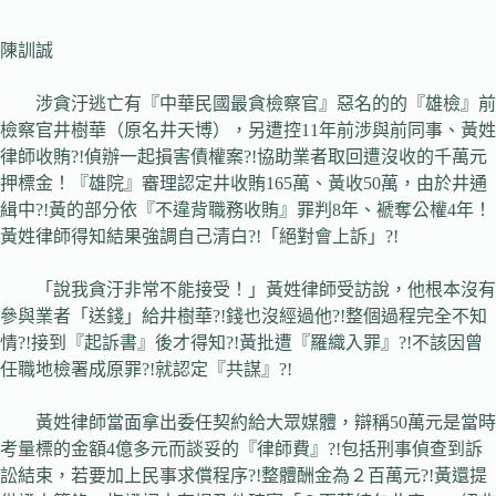
陳訓誠
涉貪汙逃亡有『中華民國最貪檢察官』惡名的的『雄檢』前
檢察官井樹華（原名井天博），另遭控11年前涉與前同事、黃姓
律師收賄?!偵辦一起損害債權案?!協助業者取回遭沒收的千萬元
押標金！『雄院』審理認定井收賄165萬、黃收50萬，由於井通
緝中?!黃的部分依『不違背職務收賄』罪判8年、褫奪公權4年！
黃姓律師得知結果強調自己清白?!「絕對會上訴」?!
「說我貪汙非常不能接受！」黃姓律師受訪說，他根本沒有
參與業者「送錢」給井樹華?!錢也沒經過他?!整個過程完全不知
情?!接到『起訴書』後才得知?!黃批遭『羅織入罪』?!不該因曾
任職地檢署成原罪?!就認定『共謀』?!
黃姓律師當面拿出委任契約給大眾媒體，辯稱50萬元是當時
考量標的金額4億多元而談妥的『律師費』?!包括刑事偵查到訴
訟結束，若要加上民事求償程序?!整體酬金為２百萬元?!黃還提