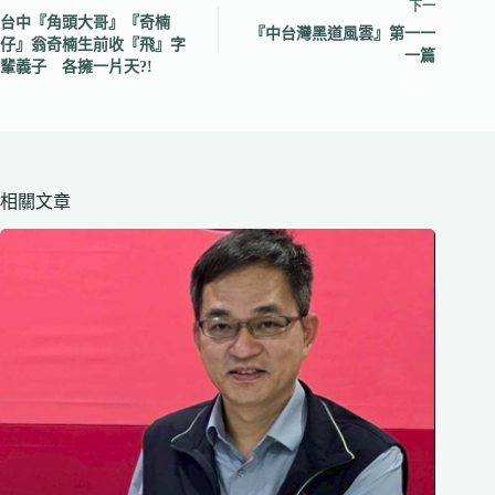
下一
台中『角頭大哥』『奇楠
『中台灣黑道風雲』第一一
仔』翁奇楠生前收『飛』字
一篇
輩義子 各擁一片天?!
相關文章