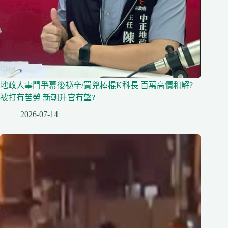
地政人事鬥爭幕後祕辛/買兇棒棍K科長 百萬高價和解?
被打有苦勞 新朝升官有望?
2026-07-14