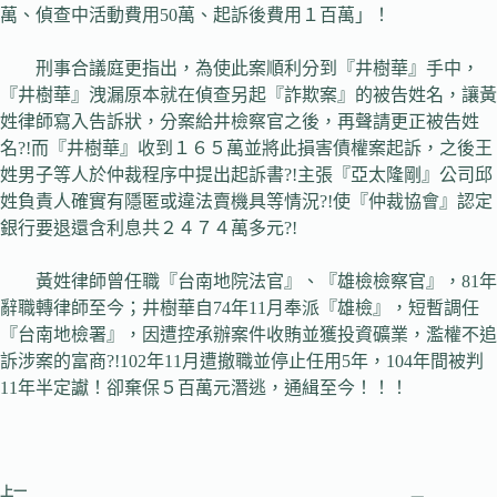
萬、偵查中活動費用50萬、起訴後費用１百萬」！
刑事合議庭更指出，為使此案順利分到『井樹華』手中，
『井樹華』洩漏原本就在偵查另起『詐欺案』的被告姓名，讓黃
姓律師寫入告訴狀，分案給井檢察官之後，再聲請更正被告姓
名?!而『井樹華』收到１６５萬並將此損害債權案起訴，之後王
姓男子等人於仲裁程序中提出起訴書?!主張『亞太隆剛』公司邱
姓負責人確實有隱匿或違法賣機具等情況?!使『仲裁協會』認定
銀行要退還含利息共２４７４萬多元?!
黃姓律師曾任職『台南地院法官』、『雄檢檢察官』，81年
辭職轉律師至今；井樹華自74年11月奉派『雄檢』，短暫調任
『台南地檢署』，因遭控承辦案件收賄並獲投資礦業，濫權不追
訴涉案的富商?!102年11月遭撤職並停止任用5年，104年間被判
11年半定讞！卻棄保５百萬元潛逃，通緝至今！！！
上一