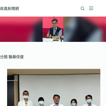
跳
至
政風新聞網
主
要
內
容
分類
醫藥保健