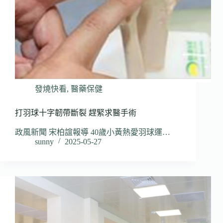
發燒快看
,
醫藥保健
打羽球十字韌帶斷裂 趕緊求醫手術
政風新聞 宋柏誼報導 40歲小黃熱愛羽球運…
sunny
2025-05-27