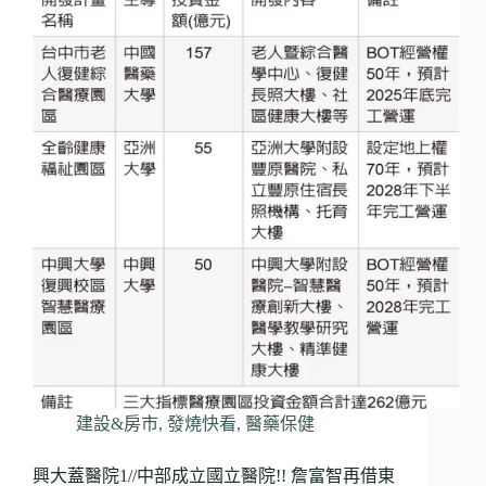
建設&房市
,
發燒快看
,
醫藥保健
興大蓋醫院1//中部成立國立醫院!! 詹富智再借東