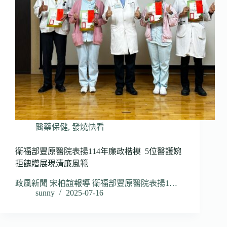
醫藥保健
,
發燒快看
衛福部豐原醫院表揚114年廉政楷模 5位醫護婉
拒餽贈展現清廉風範
政風新聞 宋柏誼報導 衛福部豐原醫院表揚1…
sunny
2025-07-16