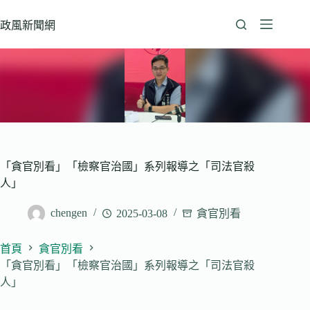
跳
至
政風新聞網
主
要
內
容
「貪官別看」「檢察官治國」系列報導之「司法官殺
人」
chengen
2025-03-08
貪官別看
首頁
貪官別看
「貪官別看」「檢察官治國」系列報導之「司法官殺
人」