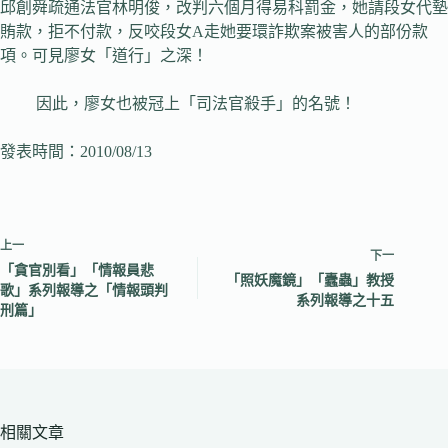
邱創舜疏通法官林明俊，改判六個月得易科罰金，她請段女代墊
賄款，拒不付款，反咬段女A走她要環詐欺案被害人的部份款
項。可見廖女「道行」之深！
因此，廖女也被冠上「司法官殺手」的名號！
發表時間：2010/08/13
上一
下一
「貪官別看」「情報員悲
「照妖魔鏡」「蠹蟲」教授
歌」系列報導之「情報頭判
系列報導之十五
刑篇」
相關文章