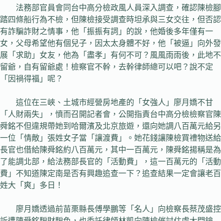
法務部官員會同台中高分檢政風人員深入調查，確認陳檢腳
踏四條船行為不檢，但陳檢接受調查時坦承與三女交往，但否認
有詐騙詐財之情事，他「振振有詞」的說，他婚後多年僅有一
女，父母希望他有個兒子，因太太身體不好，他「被逼」向外發
展「求助」女友，他為「盡孝」有何不可？風風雨雨後，此地不
留爺，自有留爺處！檢察官不幹，去幹律師總可以吧？說不定
「因禍得福」呢？
這位在三峽、土城市經營房地產的「女強人」廖月嬌不甘
「人財兩失」，憤而召開記者會，公開指責台中高分檢檢察官陳
舜銘不但違規帶她到哈爾濱及北京旅遊，還向她調八百萬元給另
一位「情敵」張姓女子當「讓渡費」。她花錢讓陳檢買禮物送給
長官也借給陳舜銘約八百萬元，其中一百萬元，陳舜銘揚稱是為
了能調北部，給法務部長官的「活動費」，這一百萬元的「活動
費」不知道陳定南是否有興趣追查一下？追查結果一定會讓老百
姓大「爽」多日！
廖月嬌透過前苗栗縣長傅學鵬等「名人」向檢察長蔡茂盛控
訴遭陳舜銘騙財騙色，也委託律師林凱向陳檢催討住處大門鑰