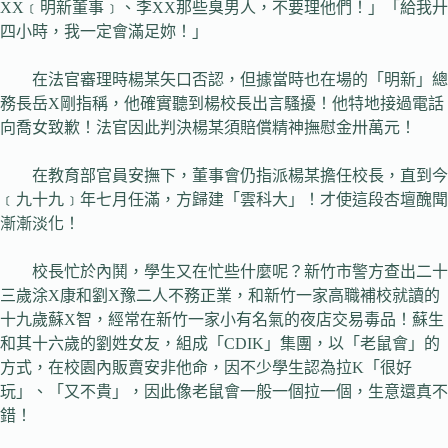
XX﹝明新董事﹞、李XX那些臭男人，不要理他們！」「給我廾
四小時，我一定會滿足妳！」
在法官審理時楊某矢口否認，但據當時也在場的「明新」總
務長岳X剛指稱，他確實聽到楊校長出言騷擾！他特地接過電話
向喬女致歉！法官因此判決楊某須賠償精神撫慰金卅萬元！
在教育部官員安撫下，董事會仍指派楊某擔任校長，直到今
﹝九十九﹞年七月任滿，方歸建「雲科大」！才使這段杏壇醜聞
漸漸淡化！
校長忙於內鬨，學生又在忙些什麼呢？新竹市警方查出二十
三歲涂X康和劉X豫二人不務正業，和新竹一家高職補校就讀的
十九歲蘇X智，經常在新竹一家小有名氣的夜店交易毒品！蘇生
和其十六歲的劉姓女友，組成「CDIK」集團，以「老鼠會」的
方式，在校園內販賣安非他命，因不少學生認為拉K「很好
玩」、「又不貴」，因此像老鼠會一般一個拉一個，生意還真不
錯！