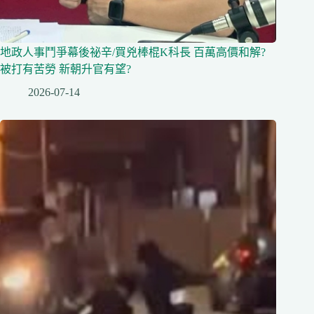
地政人事鬥爭幕後祕辛/買兇棒棍K科長 百萬高價和解?
被打有苦勞 新朝升官有望?
2026-07-14