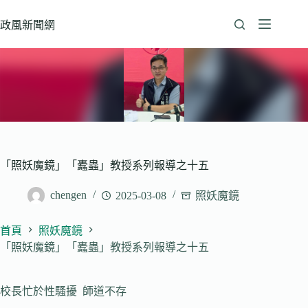
跳
至
政風新聞網
主
要
內
容
「照妖魔鏡」「蠹蟲」教授系列報導之十五
chengen
2025-03-08
照妖魔鏡
首頁
照妖魔鏡
「照妖魔鏡」「蠹蟲」教授系列報導之十五
校長忙於性騷擾 師道不存