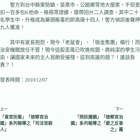
警方到台中縣東勢鎮、苗栗市、公館鄉等地大搜索，不但查
扣一百多包K他命、帳冊等證據，還帶回廾二人調查，其中二十
名學生中，升格成為藥頭販毒的即高達十四人！警方偵訊後聲押
九人獲准！
其中有家長抱怨，現今「老鼠會」、「吸金集團」橫行！而
治安機關放任不管！現今這股歪風已吹進校園，將純潔的學生污
染，讓國家未來的主人翁飽受摧殘，這到底誰的錯？！誰該負
責？！
發表時間：2010/12/07
上一
下一
「貪官別看」「檢察官治
「照妖魔鏡」「檢察官治
國」系列報導之「司法官殺
國」系列報導之「愛之反害
人」
之」篇