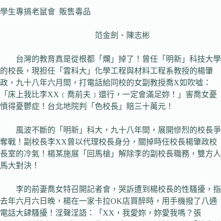
學生專搞老鼠會 販售毒品
范金劍、陳志彬
台灣的教育真是從根都「爛」掉了！曾任「明新」科技大學
的校長，現担任「雲科大」化學工程與材料工程系教授的楊肇
政，九十八年六月間，打電話給同校的女副教授喬X如吹噓：
「床上我比李XX﹝喬前夫﹞還行，一定會滿足妳！」害喬女憂
憤得憂鬱症！台北地院判「色校長」賠三十萬元！
風波不斷的「明新」科大，九十八年間，展開慘烈的校長爭
奪戰！副校長李XX曾以代理校長身分，關掉時任校長楊肇政校
長室的冷氣！楊某施展「回馬槍」解除李的副校長職務，雙方人
馬大對決！
李的前妻喬女特召開記者會，哭訴遭到楊校長的性騷擾，指
去年六月六日晚，楊在一家卡拉OK店買醉時，用手機撥了八通
電話大肆騷擾！淫聲淫語：「XX，我愛妳，妳愛我嗎？張