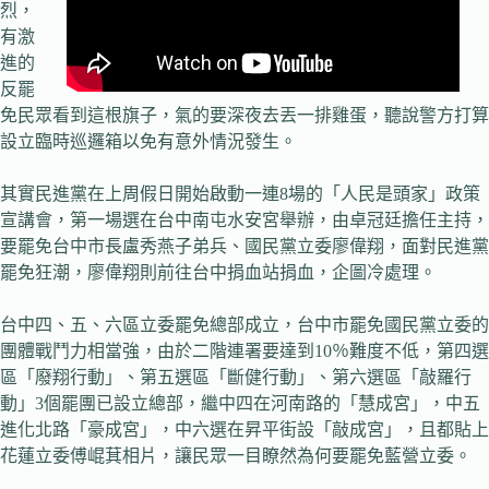
烈，
有激
進的
反罷
免民眾看到這根旗子，氣的要深夜去丟一排雞蛋，聽說警方打算
設立臨時巡邏箱以免有意外情況發生。
其實民進黨在上周假日開始啟動一連8場的「人民是頭家」政策
宣講會，第一場選在台中南屯水安宮舉辦，由卓冠廷擔任主持，
要罷免台中市長盧秀燕子弟兵、國民黨立委廖偉翔，面對民進黨
罷免狂潮，廖偉翔則前往台中捐血站捐血，企圖冷處理。
台中四、五、六區立委罷免總部成立，台中市罷免國民黨立委的
團體戰鬥力相當強，由於二階連署要達到10％難度不低，第四選
區「廢翔行動」、第五選區「斷健行動」、第六選區「敲羅行
動」3個罷團已設立總部，繼中四在河南路的「慧成宮」，中五
進化北路「豪成宮」，中六選在昇平街設「敲成宮」，且都貼上
花蓮立委傅崐萁相片，讓民眾一目瞭然為何要罷免藍營立委。