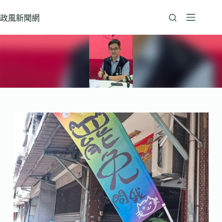
跳
至
政風新聞網
主
要
內
容