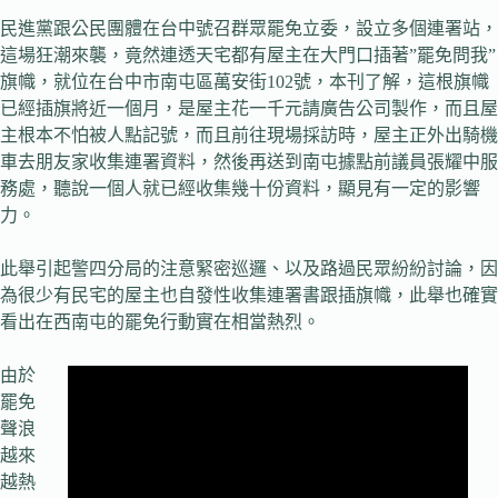
民進黨跟公民團體在台中號召群眾罷免立委，設立多個連署站，
這場狂潮來襲，竟然連透天宅都有屋主在大門口插著”罷免問我”
旗幟，就位在台中市南屯區萬安街102號，本刊了解，這根旗幟
已經插旗將近一個月，是屋主花一千元請廣告公司製作，而且屋
主根本不怕被人點記號，而且前往現場採訪時，屋主正外出騎機
車去朋友家收集連署資料，然後再送到南屯據點前議員張耀中服
務處，聽說一個人就已經收集幾十份資料，顯見有一定的影響
力。
此舉引起警四分局的注意緊密巡邏、以及路過民眾紛紛討論，因
為很少有民宅的屋主也自發性收集連署書跟插旗幟，此舉也確實
看出在西南屯的罷免行動實在相當熱烈。
由於
罷免
聲浪
越來
越熱