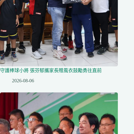
守護棒球小將 張芬郁攜家長贈風衣鼓勵勇往直前
2026-08-06