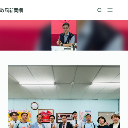
跳
至
政風新聞網
主
要
內
容