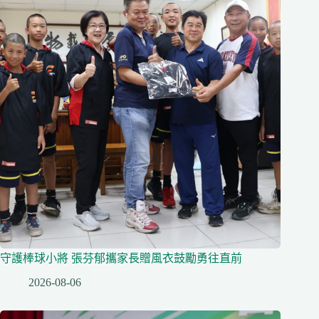
守護棒球小將 張芬郁攜家長贈風衣鼓勵勇往直前
2026-08-06