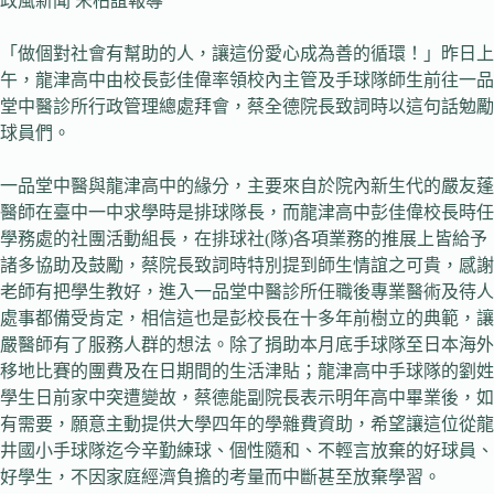
政風新聞 宋柏誼報導
「做個對社會有幫助的人，讓這份愛心成為善的循環！」昨日上
午，龍津高中由校長彭佳偉率領校內主管及手球隊師生前往一品
堂中醫診所行政管理總處拜會，蔡全德院長致詞時以這句話勉勵
球員們。
一品堂中醫與龍津高中的緣分，主要來自於院內新生代的嚴友蓬
醫師在臺中一中求學時是排球隊長，而龍津高中彭佳偉校長時任
學務處的社團活動組長，在排球社(隊)各項業務的推展上皆給予
諸多協助及鼓勵，蔡院長致詞時特別提到師生情誼之可貴，感謝
老師有把學生教好，進入一品堂中醫診所任職後專業醫術及待人
處事都備受肯定，相信這也是彭校長在十多年前樹立的典範，讓
嚴醫師有了服務人群的想法。除了捐助本月底手球隊至日本海外
移地比賽的團費及在日期間的生活津貼；龍津高中手球隊的劉姓
學生日前家中突遭變故，蔡德能副院長表示明年高中畢業後，如
有需要，願意主動提供大學四年的學雜費資助，希望讓這位從龍
井國小手球隊迄今辛勤練球、個性隨和、不輕言放棄的好球員、
好學生，不因家庭經濟負擔的考量而中斷甚至放棄學習。