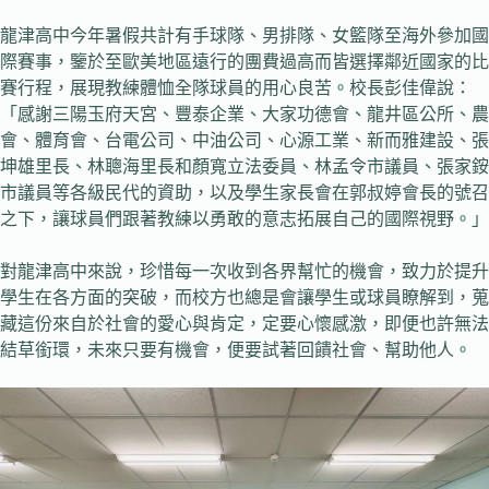
龍津高中今年暑假共計有手球隊、男排隊、女籃隊至海外參加國
際賽事，鑒於至歐美地區遠行的團費過高而皆選擇鄰近國家的比
賽行程，展現教練體恤全隊球員的用心良苦。校長彭佳偉說：
「感謝三陽玉府天宮、豐泰企業、大家功德會、龍井區公所、農
會、體育會、台電公司、中油公司、心源工業、新而雅建設、張
坤雄里長、林聰海里長和顏寬立法委員、林孟令市議員、張家銨
市議員等各級民代的資助，以及學生家長會在郭叔婷會長的號召
之下，讓球員們跟著教練以勇敢的意志拓展自己的國際視野。」
對龍津高中來說，珍惜每一次收到各界幫忙的機會，致力於提升
學生在各方面的突破，而校方也總是會讓學生或球員瞭解到，蒐
藏這份來自於社會的愛心與肯定，定要心懷感激，即便也許無法
結草銜環，未來只要有機會，便要試著回饋社會、幫助他人。