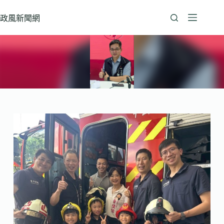
跳
至
政風新聞網
主
要
內
容