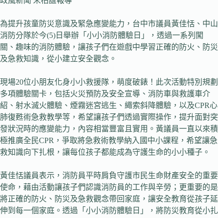
政風新聞 宋柏誼報導
為提升孩童防災意識及緊急應變能力，台中市議員黃佳恬、中山
消防分隊於今(5)日舉辦「小小消防體驗日」，透過一系列闖
關、趣味的消防體驗，讓孩子們在遊戲中學習正確的防火、防災
及急救知識，從小建立安全觀念。
現場20位小朋友化身小小救援隊，萌度破錶！此次活動特別規劃
多項體驗關卡，包括火災預防及安全宣導、消防車與救護車介
紹、射水滅火體驗、煙霧迷宮逃生、繩索斜降體驗，以及CPR心
肺復甦術急救教學等，希望讓孩子們透過實際操作，提升面對突
發狀況時的應變能力，內容相當豐富且實用。黃議員一直以來積
極推廣全民CPR，爭取將急救術教學納入國中小課程，希望讓急
救知識向下扎根，讓每位孩子都能成為守護生命的小小種子。
黃佳恬議員表示，消防員平時肩負守護市民生命財產安全的重要
使命，藉由活動讓孩子們認識消防員的工作與辛勞；更重要的是
將正確的防火、防災及急救觀念帶回家庭，讓安全教育從孩子延
伸到每一個家庭。透過「小小消防體驗日」，將防災教育從小扎