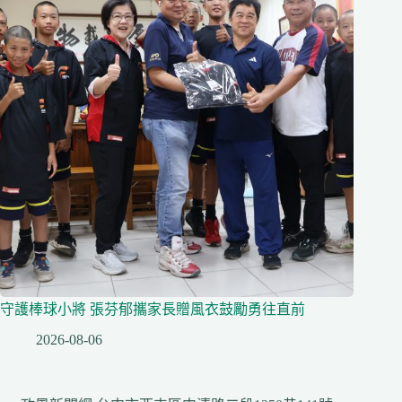
守護棒球小將 張芬郁攜家長贈風衣鼓勵勇往直前
2026-08-06