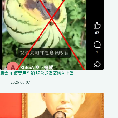
農會FB遭冒用詐騙 張永成澄清切勿上當
2026-08-07