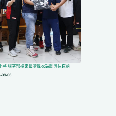
小將 張芬郁攜家長贈風衣鼓勵勇往直前
-08-06