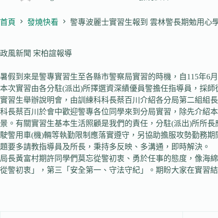
首頁
發燒快看
警專波麗士實習生報到 雲林警長期勉用心
政風新聞 宋柏誼報導
暑假到來是警專實習生至各縣市警察局實習的時機，自115年6月2
本次實習由各分駐(派出)所擇選資深績優員警擔任指導員，採師徒
實習生舉辦說明會，由訓練科科長蔡百川介紹各分局第二組組長
科長蔡百川於會中歡迎警專各位同學來到分局實習，除先介紹
景。有關實習生基本生活照顧是我們的責任，分駐(派出)所所
駛警用車(機)輛等執勤限制應落實遵守，另協助擔服攻勢勤務
題要多請教指導員及所長，秉持多反映、多溝通，即時解決。
局長黃富村期許同學們莫忘從警初衷、勇於任事的態度，像海綿
從警初衷」，第三「安全第一、守法守紀」。期盼大家在實習結