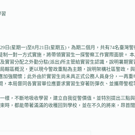
學習
9日(星期一)至8月21日(星期五)，為期二個月，共有74名臺
制一對一方式實施，將帶領實習生一探警察工作實際面貌。 本局於
及實習分配之外勤分駐(派出)所主管給實習生認識，說明暑期
本局轄區概況，更以現今警政重點為主題，說明架構社區警政，
長應加強關懷；此外由於實習生尚未具正式公務人員身分，一再
期間，本局督同各實習單位應要求實習生穿著防彈衣、並攜帶警
一樣，不斷地吸收學習，建立自我從警價值。並特別提出三點與
束時，都能帶著滿滿的收穫回到學校，並在不久的將來，昂首闊