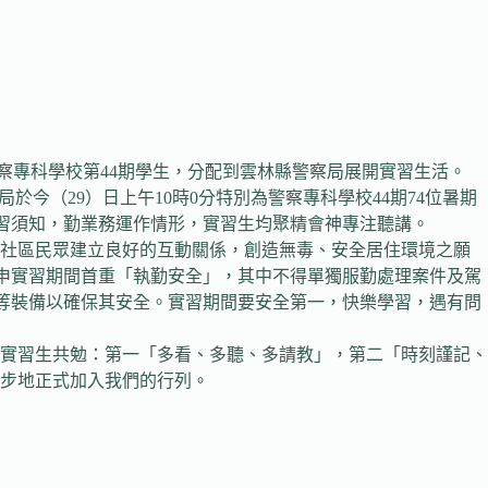
灣警察專科學校第44期學生，分配到雲林縣警察局展開實習生活。
今（29）日上午10時0分特別為警察專科學校44期74位暑期
實習須知，勤業務運作情形，實習生均聚精會神專注聽講。
與社區民眾建立良好的互動關係，創造無毒、安全居住環境之願
重申實習期間首重「執勤安全」，其中不得單獨服勤處理案件及駕
棍等裝備以確保其安全。實習期間要安全第一，快樂學習，遇有問
實習生共勉：第一「多看、多聽、多請教」，第二「時刻謹記、
步地正式加入我們的行列。