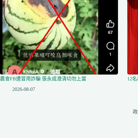
農會FB遭冒用詐騙 張永成澄清切勿上當
12
2026-08-07
政