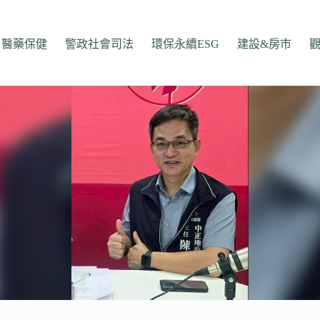
醫藥保健
警政社會司法
環保永續ESG
建設&房市