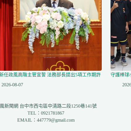
名新任政風高階主管宣誓 法務部長提出5項工作期許
守護棒球
2026-08-07
2026
風新聞網 台中市西屯區中清路二段1250巷141號
TEL：0921781867
EMAIL：447779@gmail.com