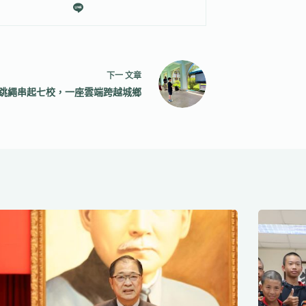
下一
文章
跳繩串起七校，一座雲端跨越城鄉