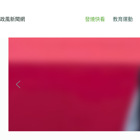
跳
至
主
政風新聞網
發燒快看
教育運動
要
內
容