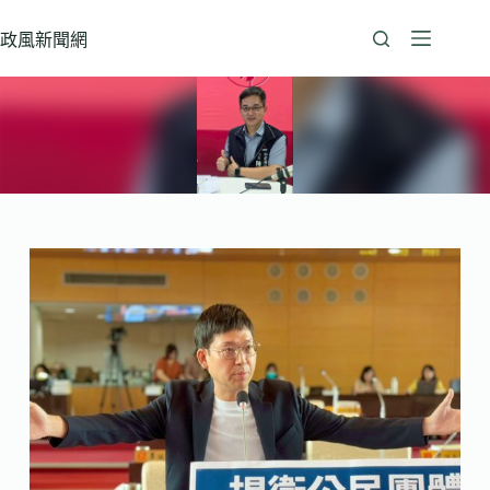
跳
至
政風新聞網
主
要
內
容