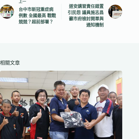
上一
道安講習責任錯置
台中市新冠重症病
引民怨 議員施志昌
例數 全國最高 戰戰
籲市府檢討開單與
兢兢？超前部署？
通知機制
相關文章