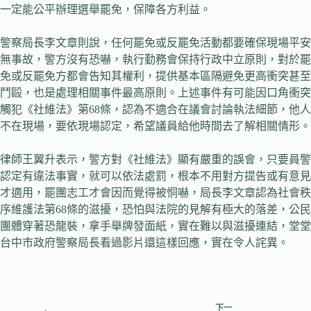
一定能公平辦理選舉罷免，保障各方利益。
警察局長李文章則說，任何罷免或反罷免活動都要確保現場平安
無事故，警方沒有恐嚇，執行勤務會保持行政中立原則，對於罷
免或反罷免方都會告知其權利，提供基本區隔避免更高衝突甚至
鬥毆，也是處理相關事件最高原則。上述事件有可能因口角衝突
觸犯《社維法》第68條，認為不適合在議會討論執法細節，他人
不在現場，要依現場認定，希望議員給他時間去了解相關情形。
律師王翼升表示，警方對《社維法》顯有嚴重的誤會，只要員警
認定有違法事實，就可以依法處罰，根本不用對方提告或有意見
才適用，罷團志工才會因而覺得被恫嚇，局長李文章認為社會秩
序維護法第68條的滋擾，恐怕與法院的見解有極大的落差，公民
團體穿著恐龍裝，拿手舉牌發面紙，實在難以與滋擾連結，堂堂
台中市政府警察局長看過影片還這樣回應，實在令人詫異。
下一