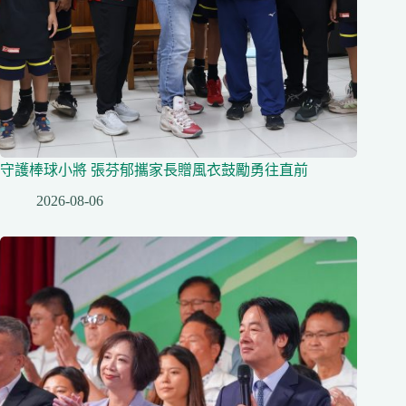
守護棒球小將 張芬郁攜家長贈風衣鼓勵勇往直前
2026-08-06