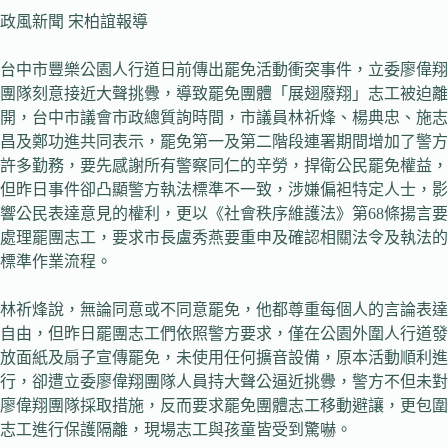
政風新聞 宋柏誼報導
台中市豐樂公園人行道日前傳出罷免活動衝突事件，立委廖偉翔
團隊刻意接近大聲挑釁，導致罷免團體「展翅廢翔」志工被迫離
開，台中市議會市政總質詢時間，市議員林祈烽、楊典忠、施志
昌及鄭功進共同表示，罷免第一及第二階段連署期間增加了警方
許多勤務，要先感謝所有警察同仁的辛勞，捍衛公民罷免權益，
但昨日事件卻凸顯警方執法標準不一致，涉嫌偏袒特定人士，影
響公民表達意見的權利，更以《社會秩序維護法》第68條揚言要
處理罷團志工，要求市長盧秀燕要重申及確認相關法令及執法的
標準作業流程。
林祈烽說，無論同意或不同意罷免，他都尊重每個人的言論表達
自由，但昨日罷團志工們依照警方要求，僅在公園外圍人行道發
放面紙及扇子宣傳罷免，未使用任何擴音設備，原本活動順利進
行，卻遭立委廖偉翔團隊人員持大聲公逼近挑釁，警方不但未對
廖偉翔團隊採取措施，反而要求罷免團體志工移動避讓，更包圍
志工進行保護隔離，現場志工與孩童皆受到驚嚇。