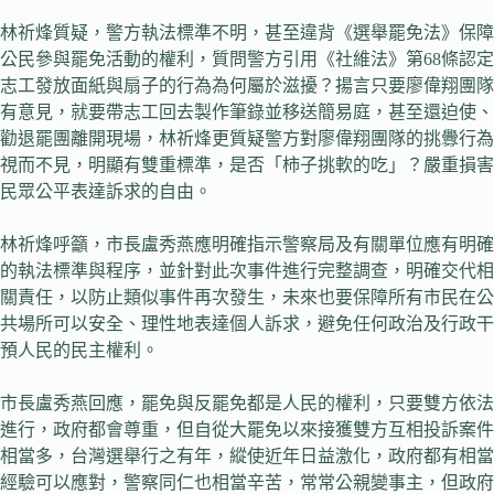
林祈烽質疑，警方執法標準不明，甚至違背《選舉罷免法》保障
公民參與罷免活動的權利，質問警方引用《社維法》第68條認定
志工發放面紙與扇子的行為為何屬於滋擾？揚言只要廖偉翔團隊
有意見，就要帶志工回去製作筆錄並移送簡易庭，甚至還迫使、
勸退罷團離開現場，林祈烽更質疑警方對廖偉翔團隊的挑釁行為
視而不見，明顯有雙重標準，是否「柿子挑軟的吃」？嚴重損害
民眾公平表達訴求的自由。
林祈烽呼籲，市長盧秀燕應明確指示警察局及有關單位應有明確
的執法標準與程序，並針對此次事件進行完整調查，明確交代相
關責任，以防止類似事件再次發生，未來也要保障所有市民在公
共場所可以安全、理性地表達個人訴求，避免任何政治及行政干
預人民的民主權利。
市長盧秀燕回應，罷免與反罷免都是人民的權利，只要雙方依法
進行，政府都會尊重，但自從大罷免以來接獲雙方互相投訴案件
相當多，台灣選舉行之有年，縱使近年日益激化，政府都有相當
經驗可以應對，警察同仁也相當辛苦，常常公親變事主，但政府