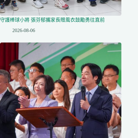
守護棒球小將 張芬郁攜家長贈風衣鼓勵勇往直前
2026-08-06