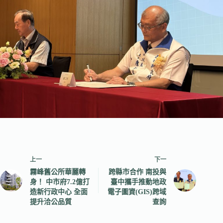
上一
下一
霧峰舊公所華麗轉
跨縣市合作 南投與
身！ 中市府7.2億打
臺中攜手推動地政
造新行政中心 全面
電子圖資(GIS)跨域
提升洽公品質
查詢