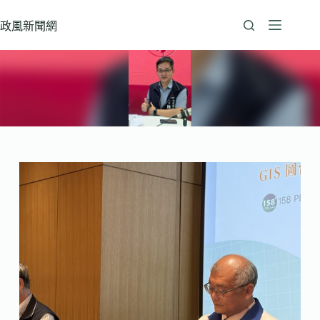
跳
至
政風新聞網
主
要
內
容