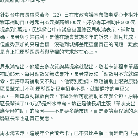
政風新聞 宋柏誼報導
針對台中市長盧秀燕今（22）日在市政會議宣布敬老愛心卡搭計
程車補助自10月起由85元提高到100元、好孕專車補助由6000元
提高到1萬元，民進黨台中市議會黨團總召周永鴻表示，補助加
碼、長者與孕婦得利，是他在議會質詢多年的訴求，樂見其成。
但盧秀燕加的只是金額，沒碰到城鄉差距這個真正的問題，難說
是真正把原縣區長者與孕婦的需求放在心上。
周永鴻指出，他過去多次質詢與提案就點出，敬老卡計程車單趟
補助85元、每月點數又無法累計，長者常反映「點數用不完就歸
零、要搭車時補助又不夠」。他特別強調，單趟補助上限對原縣
區長輩尤其不利:原縣區計程車招車不易、就醫購物的車程又
遠，一趟車資動輒數百元，市區短程可能補助85元就全包，原縣
區長輩補了100元仍是杯水車薪。這正是他長期主張「單次支出
應全額補助」的原因——不是要多給市區，而是要讓車程遠的原
縣區長輩也能真正受惠。
周永鴻表示，這幾年全台敬老卡早已不只比金額，而是走向「擴