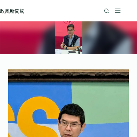
跳
至
政風新聞網
主
要
內
容