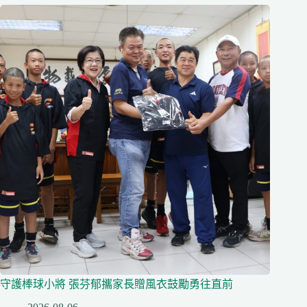
守護棒球小將 張芬郁攜家長贈風衣鼓勵勇往直前