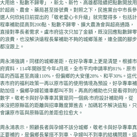
大用途、點數不歸零」，新北、新竹、高雄都陸續把點數開放用
於超商、農會、藥局甚至掛號費。對照之下，民進黨台中市長參
選人何欣純日前提出的「敬老愛心卡升級」就完整得多，包括計
程車補助提高到200點、點數不歸零、擴大農漁會與超商通路，
直接對準長者需求。盧市府這次只加了金額，既沒回應點數歸零
的浪費，也沒解決遠程長輩補助不夠的城鄉落差，連全國的腳步
都沒跟上。
周永鴻強調，同樣的城鄉差距，在好孕專車上更是清楚。根據市
府資料，114年開辦至今年4月底，全市平均申請率約81%，原市
區的西區甚至高達110%，但偏鄉的大安僅28%、和平30%。這代
表市府的福利政策一再以原市區的使用情境為預設，好孕專車補
助加倍，偏鄉孕婦若連車都叫不到，再高的補助也只是看得到的
數字。敬老卡與好孕專車其實是同一個病:市府設計補助時，從
來沒把原縣區的距離與招車難度算進去，加碼若不解決這點，只
會讓原市區與原縣區的差距愈拉愈大。
周永鴻表示，照顧長者與孕婦不該分城鄉，敬老卡與好孕專車真
正要補的，是偏鄉長輩搭不到車、孕婦叫不到車的結構問題。這