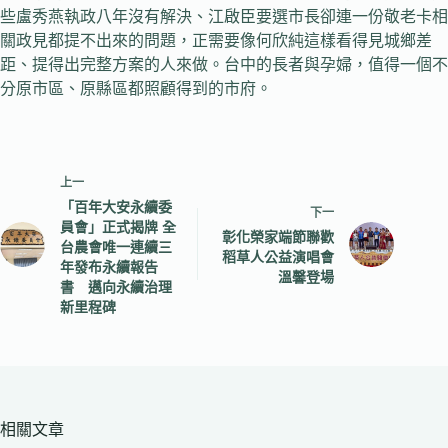
些盧秀燕執政八年沒有解決、江啟臣要選市長卻連一份敬老卡相
關政見都提不出來的問題，正需要像何欣純這樣看得見城鄉差
距、提得出完整方案的人來做。台中的長者與孕婦，值得一個不
分原市區、原縣區都照顧得到的市府。
上一
「百年大安永續委
下一
員會」正式揭牌 全
彰化榮家端節聯歡
台農會唯一連續三
稻草人公益演唱會
年發布永續報告
溫馨登場
書 邁向永續治理
新里程碑
相關文章