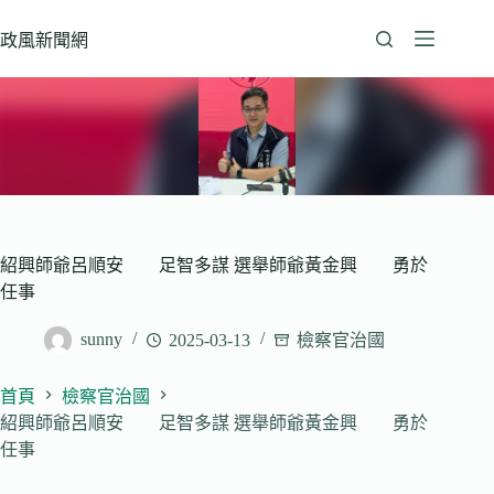
跳
至
政風新聞網
主
要
內
容
紹興師爺呂順安 足智多謀 選舉師爺黃金興 勇於
任事
sunny
2025-03-13
檢察官治國
首頁
檢察官治國
紹興師爺呂順安 足智多謀 選舉師爺黃金興 勇於
任事