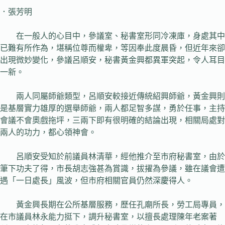
．張芳明
在一般人的心目中，參議室、秘書室形同冷凍庫，身處其中
已難有所作為，堪稱位尊而權卑，等因奉此度晨昏，但近年來卻
出現微妙變化，參議呂順安，秘書黃金興都異軍突起，令人耳目
一新。
兩人同屬師爺類型，呂順安較接近傳統紹興師爺，黃金興則
是基層實力雄厚的選舉師爺，兩人都足智多謀，勇於任事，主持
會議不會奧戲拖坪，三兩下即有很明確的結論出現，相關局處對
兩人的功力，都心領神會。
呂順安受知於前議員林清華，經他推介至市府秘書室，由於
筆下功夫了得，市長胡志強甚為賞識，拔擢為參議，雖在議會遭
遇「一日處長」風波，但市府相關官員仍然深慶得人。
黃金興長期在公所基層服務，歷任孔廟所長，勞工局專員，
在市議員林永能力挺下，調升秘書室，以擅長處理陳年老案著