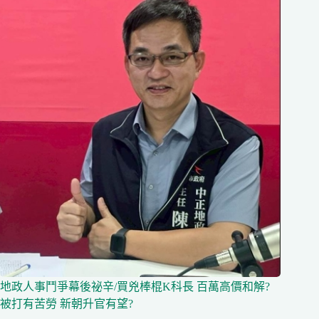
地政人事鬥爭幕後祕辛/買兇棒棍K科長 百萬高價和解?
被打有苦勞 新朝升官有望?