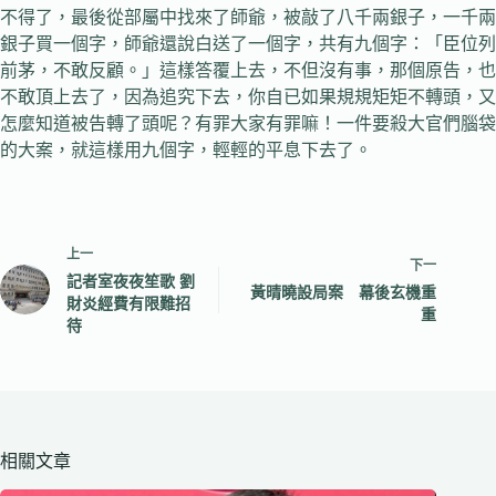
不得了，最後從部屬中找來了師爺，被敲了八千兩銀子，一千兩
銀子買一個字，師爺還說白送了一個字，共有九個字：「臣位列
前茅，不敢反顧。」這樣答覆上去，不但沒有事，那個原告，也
不敢頂上去了，因為追究下去，你自已如果規規矩矩不轉頭，又
怎麼知道被告轉了頭呢？有罪大家有罪嘛！一件要殺大官們腦袋
的大案，就這樣用九個字，輕輕的平息下去了。
上一
下一
記者室夜夜笙歌 劉
黃晴曉設局案 幕後玄機重
財炎經費有限難招
重
待
相關文章