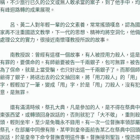
稱，不少旅行已久的公文或無人敢承當的案子，到了他手中，均
有峰迴路轉的成果展現。
呂、黃二人對年輕一輩的公文素養，常常搖頭嘆息，認為國
家再不注重國語文教學，下一代的思想、精神均將空洞化，他倆
處理公文的實力，很接近南懷瑾教授所說的故事。
南教授說：曾經有這樣一個故事，有人被控用力殺人，這是
有罪的，要償命的。有師爺要被告一千兩銀子，包可無罪。被告
為了保命，就是上當受騙，也只好出這一千兩銀子了。而那個師
爺得了銀子，將送出去的公文抽回來，將「用刀殺人」的「用」
字，輕輕加了一筆，變成「甩」字，於是「甩」刀殺人，沒有犯
意，是無罪。
還有滿清時候，祭孔大典，凡是參加的人，是不得在祭典中
東張西望，或轉頭回身說話的，否則就犯了「大不敬」，重則殺
頭，輕則坐牢，至少是免職永不錄用。有一次一位督撫率領部屬
祭孔，在部屬中同僚有隙，某甲到皇帝面前告某乙在祭典中回頭
說話，於是皇帝下命令督撫查明這件事。督撫接到聖旨，惶恐得