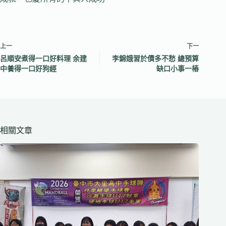
上一
下一
呂順安煮得一口好料理 余建
李錦娥習於債多不愁 總預算
中養得一口好狗經
缺口小事一樁
相關文章