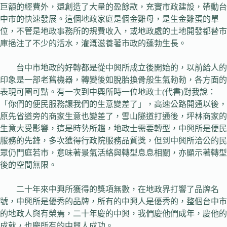
巨額的經費外，還創造了大量的盈餘款，充實市政建設，帶動台
中市的快速發展。這個地政家庭是個金雞母，是生金雞蛋的單
位，不管是地政事務所的規費收入，或地政處的土地開發都替市
庫挹注了不少的活水，灌溉滋養著市政的蓬勃生長。
台中市地政的好轉都是從中興所成立後開始的，以前給人的
印象是一部老舊機器，轉變後如脫胎換骨般生氣勃勃，各方面的
表現可圈可點。有一次到中興所時一位地政士(代書)對我說：
「你們的便民服務讓我們的生意變差了」，高速公路開通以後，
原先省道旁的商家生意也變差了，雪山隧道打通後，坪林商家的
生意大受影響，這是時勢所趨，地政士需要轉型，中興所是便民
服務的先鋒，多次獲得行政院服務品質獎，但到中興所洽公的民
眾仍門庭若市，意味著景氣活絡與轉型息息相關，亦顯示著轉型
後的空間無限。
二十年來中興所獲得的獎項無數，在地政界打響了品牌名
號，中興所是優秀的品牌，所有的中興人是優秀的，整個台中市
的地政人與有榮焉，二十年慶的中興，我們慶他們成年，慶他的
成就，也慶所有的中興人成功。