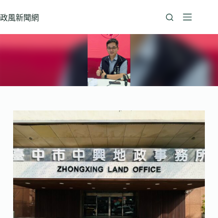
跳
至
政風新聞網
主
要
內
容