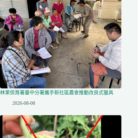
林業保育署臺中分署攜手新社區農會推動改良式獵具
2026-08-08