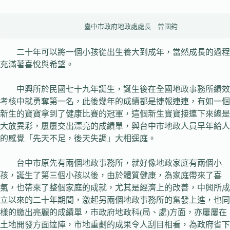
                  臺中市政府地政處處長　曾國鈞
二十年可以將一個小孩從出生養大到成年，當然成長的過程
充滿著喜悅與希望。
中興所於民國七十九年誕生，誕生後在全國地政事務所績效
考核中就勇奪第一名，此後幾年的成續都是捷報連連，有如一個
新生的寶寶拿到了健康比賽的冠軍，這個新生寶寶接連下來總是
大放異彩，屢屢交出漂亮的成績單，與台中市地政人員早年給人
的感覺「先天不足，後天失調」大相逕庭。
台中市原先有兩個地政事務所，就好像地政家庭有兩個小
孩，誕生了第三個小孩以後，由於體質健康，為家庭帶來了喜
氣，也帶來了整個家庭的成就，尤其是經濟上的改善，中興所成
立以來的二十年期間，激起另兩個地政事務所的奮發上進，也同
樣的繳出亮麗的成績單，市政府地政科(局、處)方面，亦屢屢在
土地開發方面達陣，市地重劃的成果令人刮目相看，為政府省下