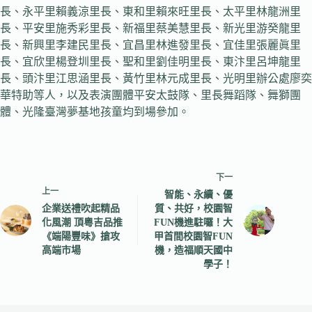
長、永平里賴義涼里長、東和里賴來旺里長、太平里林龍洲里
長、平安里施秀彩里長、新福里蔡美慧里長、新光里游癸龍里
長、新興里李建民里長、宜昌里林進發里長、宜佳里張麗眞里
長、宜欣里楊登圳里長、聖和里劉佳明里長、東汴里呂坤龍里
長、頭汴里江思涵里長、黃竹里林元成里長、光明里辦公處廖奕
華特助等人，以及表演團體平安太鼓隊、里長舞蹈隊、舞獅團
體、光隆臺灣夢基地孩童均到場參加。
下一
上一
智能、永續、優
企業送禮吹起精品
質、共好，校園智
化風潮 頂粵吉品推
FUN機進駐囉！大
《端陽豐味》搶攻
甲首間校園智FUN
高端市場
機，造福順天國中
學子！