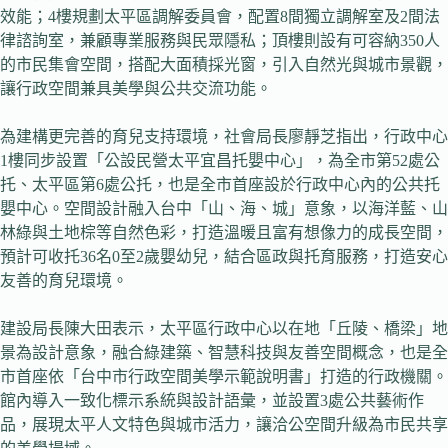
效能；4樓規劃太平區調解委員會，配置8間獨立調解室及2間法
律諮詢室，兼顧專業服務與民眾隱私；頂樓則設有可容納350人
的市民集會空間，搭配大面積採光窗，引入自然光與城市景觀，
讓行政空間兼具美學與公共交流功能。
為建構更完善的育兒支持環境，社會局長廖靜芝指出，行政中心
1樓同步設置「公設民營太平宜昌托嬰中心」，為全市第52處公
托、太平區第6處公托，也是全市首座設於行政中心內的公共托
嬰中心。空間設計融入台中「山、海、城」意象，以海洋藍、山
林綠與土地棕等自然色彩，打造溫暖且富有想像力的成長空間，
預計可收托36名0至2歲嬰幼兒，結合區政與托育服務，打造安心
友善的育兒環境。
建設局長陳大田表示，太平區行政中心以在地「丘陵、橋梁」地
景為設計意象，融合綠建築、智慧科技與友善空間概念，也是全
市首座依「台中市行政空間美學示範說明書」打造的行政機關。
館內導入一致化標示系統與設計語彙，並設置3處公共藝術作
品，展現太平人文特色與城市活力，讓洽公空間升級為市民共享