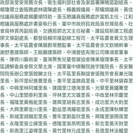
政部吳堂安常務次長、衛生福利部社會及家庭署陳曉茵副組長、
楊瓊瓔立委服務處林國聲處長、賴義鍠議員、蔡耀頡議員、黃佳
恬議員服務處楊慶順特助、張玉嬿議員服務處許富凱主任、江和
樹議員服務處許書豪執行長、臺中市政府民政局吳世瑋局長、社
會局林資芮副局長、交通局郭志文主任秘書、建設局新建工程處
廖文偉副處長、都發局賴宗達副總工程司、太平區農會黃文生理
事長、太平區農會陳展群常務監事、太平區農會余文欽總幹事、
謝舒惠建築師、王銘顯建築師、中鴻營造有限公司陳鴻章董事
長、陳齊川藝術家、臺灣聚焦兒童發展協會陳美璇理事長、太平
區調解委員會蔡文華主席、國軍臺中總醫院施宇隆院長、長安醫
院院長辦公室張鎧馪主任、太平區里長聯誼會張雅芳會長兼光隆
里長、新坪里紀進豐里長、東平里温錦昌里長、中平里林碧森里
長、中興里林阿爐里長、建國里江德海里長、光華里黃鐵騫里
長、中山里閻泰利里長、坪林里尤文雄里長、中政里林宗慶里
長、福隆里黃楷能里長、建興里胡長志里長、成功里洪大鈞里
長、大興里鄭金川里長、勤益里馮耀祖里長、永成里陳秋蟬里
長、新城里胡錩宏里長、豐年里劉盈欣里長、興隆里張閔南里
長、永隆里張立緯里長、德隆里吳燕明里長、新吉里黃天財里
長、新高里江姿樺里長、黃竹里林元成里長、長億里林泳鰡里