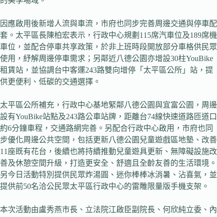
的美學場域。
因應啟用後新增人流與車流，市府也同步完善周邊交通與停車配
套。太平區長陳柏宏表示，行政中心規劃115席汽車位及189席機
車位，並配合停車共享政策，於非上班時段開放部分車格供民眾
使用，紓解周邊停車需求；另鄰近八德公園亦增設30柱YouBike
租賃站，並協調台中客運243路雙向增停「太平區公所」站，提
供更便利、低碳的交通選擇。
太平區公所補充，行政中心基地緊鄰八德公園與宜富公園，周邊
設有YouBike站點及243路公車站牌，距離台74線快速道路匝道口
約6分鐘車程，交通路網完善。另配合行政中心啟用，市府也同
步優化周邊公共空間，包括更新八德公園兒童遊戲區地墊、改善
11座既有花台，後續也將持續推動兒童遊具更新、無障礙設施改
善及休憩空間升級，打造更安全、舒適且全齡友善的生活環境。
另今日活動特別提供民眾炸湯圓、迷你棒棒冰消暑、沾喜氣，並
提供前50名洽公民眾太平區行政中心的雷雕限量版手機支架。
本次活動由盧秀燕市長、立法院江啟臣副院長、何欣純立委、內