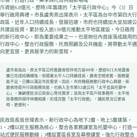
市長：打造行政、美學與托育共融新場域
斥資逾6.8億元、歷時3年籌建的「太平區行政中心」今（3）日
舉行啟用典禮。市長盧秀燕出席表示，太平區為台中市第四大行
政區，近年人口持續成長、發展迅速，市府也持續加大並加速公
共建設投資，累計投入逾130億元推動太平地區建設，今日啟用
的新行政中心，即為重要成果之一，也是她任內首座落成啟用的
行政中心，整合行政服務、托育照顧及公共機能，將帶動太平邁
向更宜居、更具競爭力的新里程。
盧市長指出，原太平區公所舊廳舍陪伴地方逾40年，歷經921大地震後
雖已完成結構補強，但隨著太平人口持續成長，廳舍空間老舊、服務量
能不足，已難以滿足市民需求。因此，市府積極推動行政中心興建，新
廳舍除提升行政服務效能，也納入全市第52處公托「太平宜昌托嬰中
心」，兼顧便民洽公與安心育兒需求；並與太平區戶政事務所、太平地
政事務所隔坪林橋相連，形成完整「太平行政圈」，讓民眾洽公更省
時、更便利。
民政局長吳世瑋表示，新行政中心為地下2層、地上5層建築，
1、2樓以民生服務為核心，整合各業務課室及托嬰中心，打造一
站式便民服務動線；3樓設置區長室及幕僚課室，強化行政整合