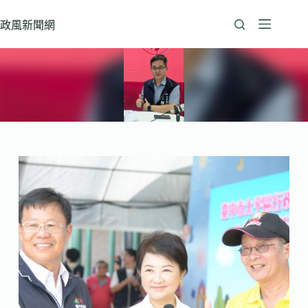
跳
至
政風新聞網
主
要
內
容