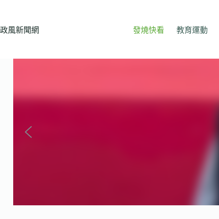
跳
至
主
政風新聞網
發燒快看
教育運動
要
內
容