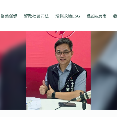
醫藥保健
警政社會司法
環保永續ESG
建設&房市