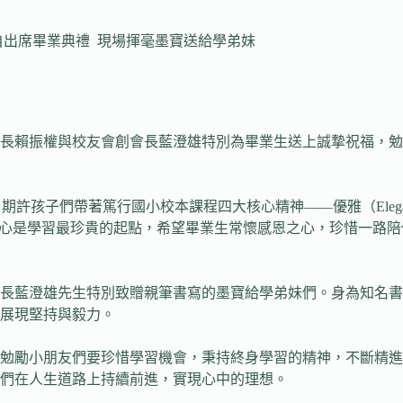
自出席畢業典禮 現場揮毫墨寶送給學弟妹
長賴振權與校友會創會長藍澄雄特別為畢業生送上誠摯祝福，勉
許孩子們帶著篤行國小校本課程四大核心精神——優雅（Elegance）、探
好奇心是學習最珍貴的起點，希望畢業生常懷感恩之心，珍惜一路
會長藍澄雄先生特別致贈親筆書寫的墨寶給學弟妹們。身為知名
展現堅持與毅力。
他勉勵小朋友們要珍惜學習機會，秉持終身學習的精神，不斷精
們在人生道路上持續前進，實現心中的理想。