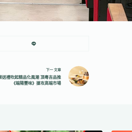
下一
文章
業送禮吹起精品化風潮 頂粵吉品推
《端陽豐味》搶攻高端市場