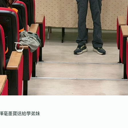
場揮毫墨寶送給學弟妹