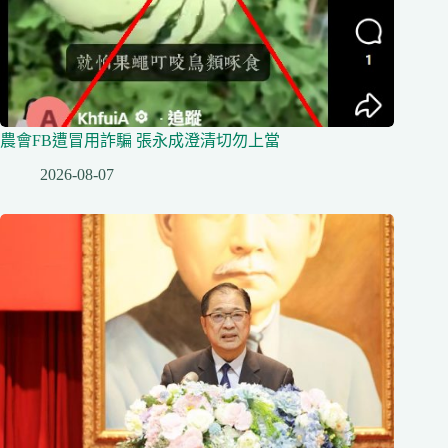
農會FB遭冒用詐騙 張永成澄清切勿上當
2026-08-07