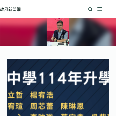
跳
至
政風新聞網
主
要
內
容