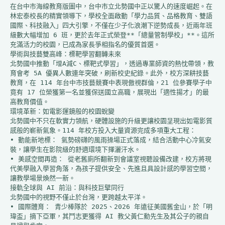
在台中市海線教育版圖中，台中市立北勢國中正以驚人的速度崛起。在
林宏泰校長的精實領導下，學校全面啟動「學力品質、品格教育、雙語
國際、科技融入」四大引擎，不僅在少子化浪潮下逆勢成長，近兩年班
級數大幅增加 6 班，更於去年正式榮登**「總量管制學校」**。這所
充滿活力的校園，已成為家長爭相指名的優質首選。
學術與技藝雙高峰：標靶學習翻轉未來
北勢國中推動「增A減C、標靶式學習」，透過專業師資的熱忱帶領，教
育會考 5A 優異人數連年突破，刷新校史紀錄。此外，校方深耕技藝
教育，在 114 年台中市技藝競賽中表現傲視群倫，21 位參賽學子中
竟有 17 位榮獲第一名並獲保送國立高職，展現出「適性揚才」的最
高教育價值。
環境革新：如電影運鏡般的校園蛻變
北勢國中不只在軟實力領航，硬體設施的升級更讓校園呈現出如電影質
感般的嶄新氣象。114 年校方投入大量資源完成多項重大工程：
• 動能新地標： 氣勢磅礴的風雨操場正式落成，結合活動中心冷氣安
裝，讓學生在影院級的舒適環境下揮灑汗水。
• 美感空間再造： 從老舊廁所翻新到會議室視聽設備改建，校方將現
代美學融入學習角落，為孩子提供安全、先進且具設計感的學習空間，
讓教學場景煥然一新。
接軌全球與 AI 前沿：與科技巨擘同行
北勢國中的視野不僅止於台灣，更跨越太平洋。
• 國際體育： 青少棒隊於 2025、2026 年遠征美國舊金山，於「明
瑋盃」摘下亞軍，其鬥志更獲得 AI 教父黃仁勳先生及其公子的親自