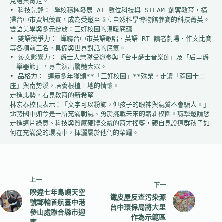
見證與肯定。
• 科技先鋒： 學校積極發展 AI 數位科技與 STEAM 創客教育，橫
掃台中市資訊競賽，成為受邀至國立自然科學博物館參賽的科技菁英。
雙語美學與多元綻放：三好校園的溫暖底蘊
• 雙語競爭力： 蟬聯台中市英語歌唱、英語 RT 讀者劇場、作文比賽
等各項前三名，具備與世界對話的底氣。
• 藝文影響力： 爵士大樂隊受邀參與「台中爵士音樂節」及「后里爵
士樂器節」，專業演出驚艷大眾。
• 品格力： 連續多年獲頒**「三好校園」**殊榮，走讀「蔴園十二
庒」與南勢溪，培養根植土地的情懷。
走進北勢，看見教育的新希望
林宏泰校長表示：「文字可以粉飾，但孩子的眼神與氣質不會騙人。」
北勢國中如今是一所充滿朝氣、勇於挑戰未來的嶄新校園。誠摯邀請您
走進這片綠意、科技與質感硬體交織的育才搖籃，親自見證這群孩子如
何在充滿愛的環境中，揮灑屬於他們的榮耀。
上一
下一
睽違七年島嶼天空
鐵皮屋反查污染源
號郵輪首航臺中港
台中環保局將大里
參山處聯合縣市迎
作為示範區