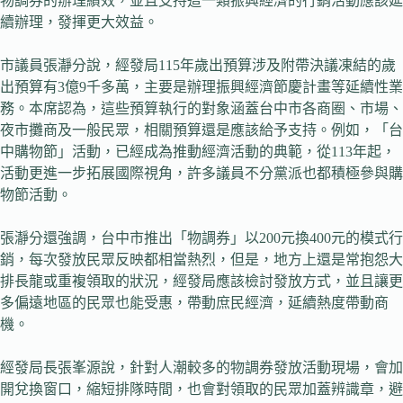
物調券的辦理績效，並且支持這一類振興經濟的行銷活動應該延
續辦理，發揮更大效益。
市議員張瀞分說，經發局115年歲出預算涉及附帶決議凍結的歲
出預算有3億9千多萬，主要是辦理振興經濟節慶計畫等延續性業
務。本席認為，這些預算執行的對象涵蓋台中市各商圈、市場、
夜市攤商及一般民眾，相關預算還是應該給予支持。例如，「台
中購物節」活動，已經成為推動經濟活動的典範，從113年起，
活動更進一步拓展國際視角，許多議員不分黨派也都積極參與購
物節活動。
張瀞分還強調，台中市推出「物調券」以200元換400元的模式行
銷，每次發放民眾反映都相當熱烈，但是，地方上還是常抱怨大
排長龍或重複領取的狀況，經發局應該檢討發放方式，並且讓更
多偏遠地區的民眾也能受惠，帶動庶民經濟，延續熱度帶動商
機。
經發局長張峯源說，針對人潮較多的物調券發放活動現場，會加
開兌換窗口，縮短排隊時間，也會對領取的民眾加蓋辨識章，避