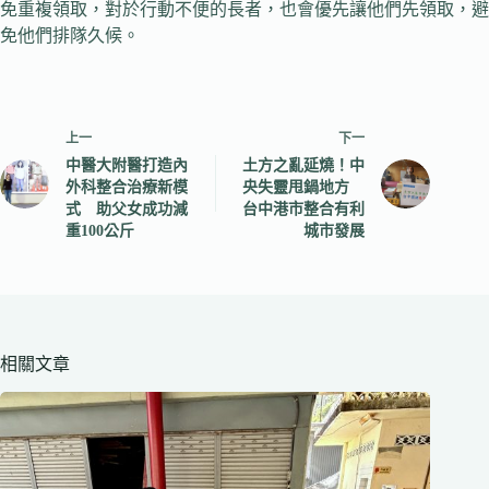
免重複領取，對於行動不便的長者，也會優先讓他們先領取，避
免他們排隊久候。
上一
下一
中醫大附醫打造內
土方之亂延燒！中
外科整合治療新模
央失靈甩鍋地方
式 助父女成功減
台中港市整合有利
重100公斤
城市發展
相關文章