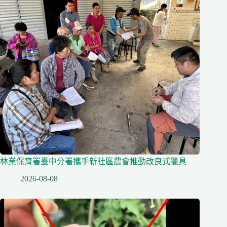
林業保育署臺中分署攜手新社區農會推動改良式獵具
2026-08-08