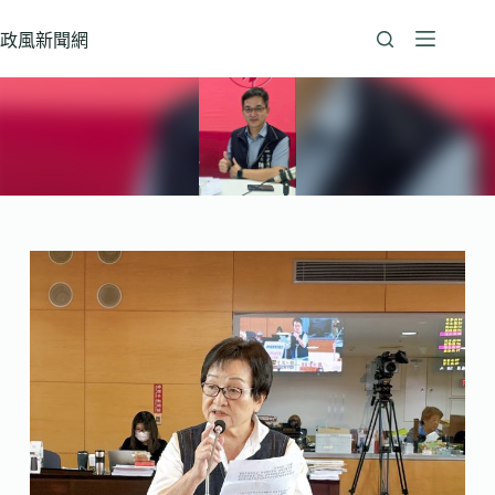
跳
至
政風新聞網
主
要
內
容