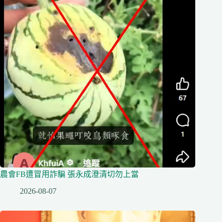
農會FB遭冒用詐騙 張永成澄清切勿上當
2026-08-07