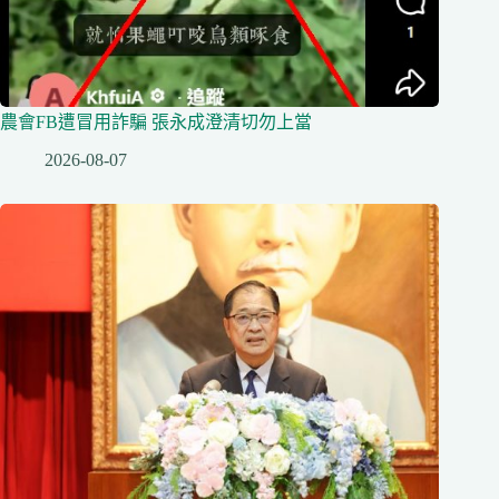
農會FB遭冒用詐騙 張永成澄清切勿上當
2026-08-07