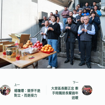
下一
上一
大里區長鄭正忠 牽
楊瓊瓔：競爭不是
手陪獨居長輩過年
對立，而是接力
送暖