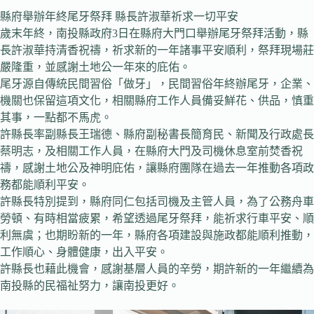
縣府舉辦年終尾牙祭拜 縣長許淑華祈求一切平安
歲末年終，南投縣政府3日在縣府大門口舉辦尾牙祭拜活動，縣
長許淑華持清香祝禱，祈求新的一年諸事平安順利，祭拜現場莊
嚴隆重，並感謝土地公一年來的庇佑。
尾牙源自傳統民間習俗「做牙」，民間習俗年終辦尾牙，企業、
機關也保留這項文化，相關縣府工作人員備妥鮮花、供品，慎重
其事，一點都不馬虎。
許縣長率副縣長王瑞德、縣府副秘書長簡育民、新聞及行政處長
蔡明志，及相關工作人員，在縣府大門及司機休息室前焚香祝
禱，感謝土地公及神明庇佑，讓縣府團隊在過去一年推動各項政
務都能順利平安。
許縣長特別提到，縣府同仁包括司機及主管人員，為了公務舟車
勞頓、有時相當疲累，希望透過尾牙祭拜，能祈求行車平安、順
利無虞；也期盼新的一年，縣府各項建設與施政都能順利推動，
工作順心、身體健康，出入平安。
許縣長也藉此機會，感謝基層人員的辛勞，期許新的一年繼續為
南投縣的民福祉努力，讓南投更好。