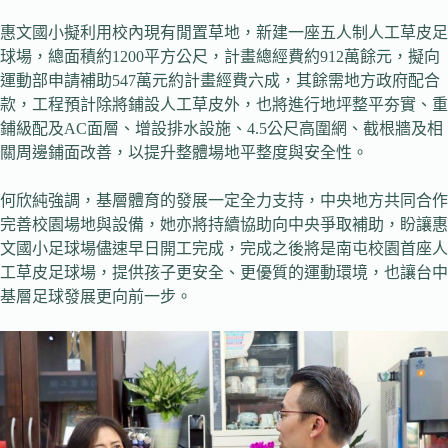
惠文國小擬利用校內現有閒置草地，新建一座五人制人工草皮足
球場，總面積約1200平方公尺，計畫總經費約912萬餘元，擬向
運動部申請補助547萬元約計畫經費六成，其餘需地方政府配合
款，工程預計除將鋪設人工草皮外，也將進行地坪整平夯實、重
鋪級配及AC面層、增設排水設施、4.5公尺高圍網、截根牆及相
關周邊鋪面改善，以提升整體場地平整度與安全性。
何欣純強調，基層體育的發展一定全力支持，中央地方共同合作
完善校園場地與設備，她亦將持續協助向中央爭取補助，盼讓惠
文國小足球場儘速早日開工完成，完成之後將是南屯校園首座人
工草皮足球場，提供孩子更安全、更優質的運動環境，也讓台中
基層足球發展更向前一步。