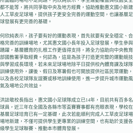
所面臨的場地不足問題。何欣純表示，學生運動權益與校園安全
都不能等，將共同爭取中央及地方經費，協助推動惠文國小新建
人工草皮足球場，提供孩子更安全完善的運動空間，也讓基層足
球發展有更完善的基礎。
何欣純表示，孩子要有好的運動表現，首先就要有安全穩定、合
格完善的訓練場地，尤其惠文國小長年投入足球發展，學生參與
踴躍，基層體育的扎根工作更值得支持，將全力協助向中央教育
部國教署爭取經費。何認為，這是為孩子打造更完整的運動競技
與學習成長環境，若未來足球場地除平日提供校內體育課及球隊
訓練使用外，課後、假日及寒暑假也可開放提供社區民眾運動，
以及各校足球隊友誼賽或移地訓練使用，進一步提升城市運動風
氣及場地公共效益。
洪誌敬校長指出，惠文國小足球隊成立已14年，目前共有百多名
球員，近三年在全國及各縣市等盃賽賽事都有亮眼表現，學校在
基層足球培育已有一定基礎，此次若能順利完成人工草皮足球場
場地新建，不僅可提供學生更專業的訓練空間，也有助於支援各
級學生足球聯賽、推動本市體育發展。