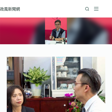
跳
至
政風新聞網
主
要
內
容