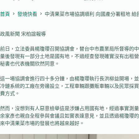
首頁
發燒快看
中清果菜市場協調順利 向國產分署租地 給
政風新聞 宋柏誼報導
前日，立法委員楊瓊瓔召開協調會，替台中市農業局所督導的中
量後發現有一部分土地是國有地，不過經查發現確實沒有出租營
秘書也代表機關欣然同意。
這一場協調會進行四十多分鐘，由楊瓊瓔執行長洪柳益開場，並
冷鏈系統的工廠在旁邊設立，工程車輛跟攤販車輛以及民眾採買
費方式。
然而，沒想到有人惡意檢舉這是涉嫌占用國有地，經過事實測量
余家彥也親自全程參與會議且如實表達意見，並且透過楊瓊瓔的
來中清果菜市場的發展也將越來越好。