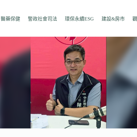
醫藥保健
警政社會司法
環保永續ESG
建設&房市