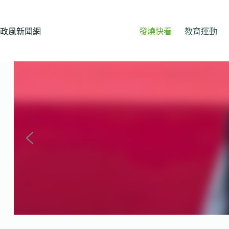
跳
至
主
政風新聞網
發燒快看
教育運動
要
內
容