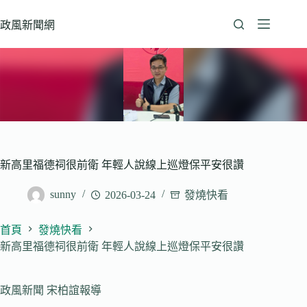
跳
至
政風新聞網
主
要
內
容
新高里福德祠很前衛 年輕人說線上巡燈保平安很讚
sunny
2026-03-24
發燒快看
首頁
發燒快看
新高里福德祠很前衛 年輕人說線上巡燈保平安很讚
政風新聞 宋柏誼報導