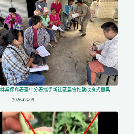
林業保育署臺中分署攜手新社區農會推動改良式獵具
2026-08-08