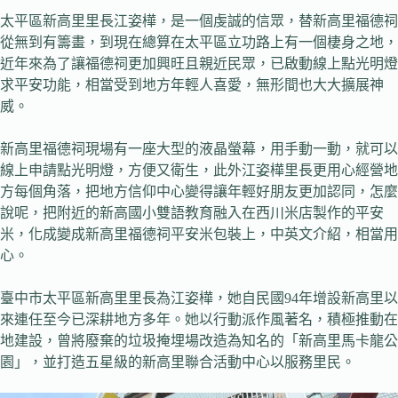
太平區新高里里長江姿樺，是一個虔誠的信眾，替新高里福德祠
從無到有籌畫，到現在總算在太平區立功路上有一個棲身之地，
近年來為了讓福德祠更加興旺且親近民眾，已啟動線上點光明燈
求平安功能，相當受到地方年輕人喜愛，無形間也大大擴展神
威。
新高里福德祠現場有一座大型的液晶螢幕，用手動一動，就可以
線上申請點光明燈，方便又衛生，此外江姿樺里長更用心經營地
方每個角落，把地方信仰中心變得讓年輕好朋友更加認同，怎麼
說呢，把附近的新高國小雙語教育融入在西川米店製作的平安
米，化成變成新高里福德祠平安米包裝上，中英文介紹，相當用
心。
臺中市太平區新高里里長為江姿樺，她自民國94年增設新高里以
來連任至今已深耕地方多年。她以行動派作風著名，積極推動在
地建設，曾將廢棄的垃圾掩埋場改造為知名的「新高里馬卡龍公
園」，並打造五星級的新高里聯合活動中心以服務里民。