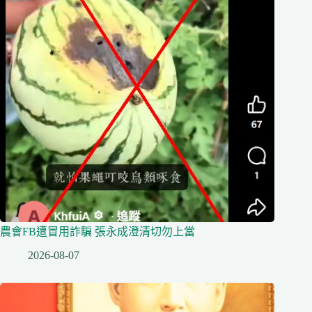
農會FB遭冒用詐騙 張永成澄清切勿上當
2026-08-07