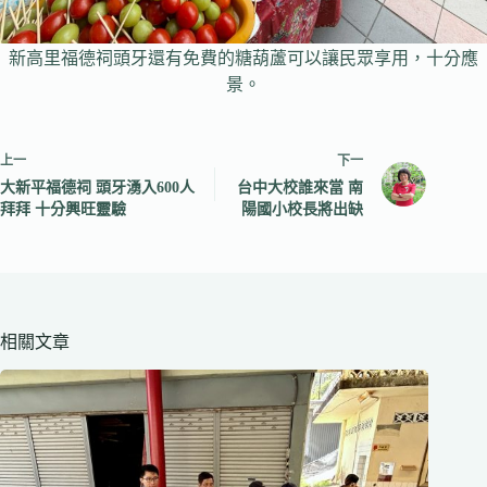
新高里福德祠頭牙還有免費的糖葫蘆可以讓民眾享用，十分應
景。
上一
下一
大新平福德祠 頭牙湧入600人
台中大校誰來當 南
拜拜 十分興旺靈驗
陽國小校長將出缺
相關文章