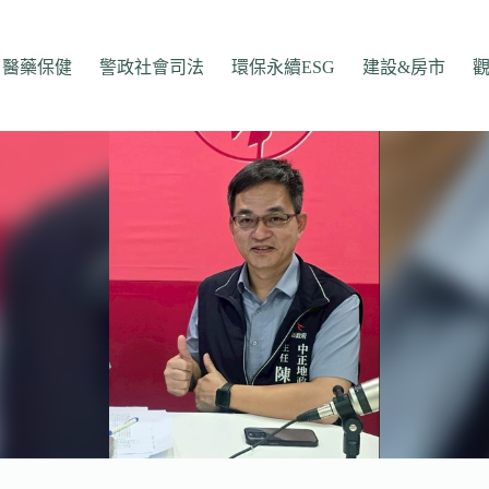
醫藥保健
警政社會司法
環保永續ESG
建設&房市