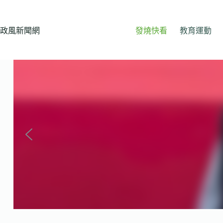
跳
至
主
政風新聞網
發燒快看
教育運動
要
內
容