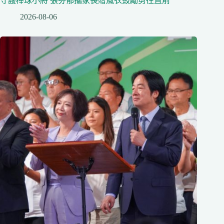
守護棒球小將 張芬郁攜家長贈風衣鼓勵勇往直前
2026-08-06