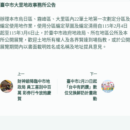
臺中市大里地政事務所公告
辦理本市烏日區、霧峰區、大里區內22筆土地第一次劃定分區及
編定使用地作業，使用分區編定草圖及編定清冊自115年2月4日
起至115年3月6日止，於臺中市政府地政局、所在地區公所及本
所公開展覽，歡迎土地所有權人及各界賢達到場指教，或於公開
展覽期間內以書面載明姓名或名稱及地址提具意見。
上一
下一
財神爺降臨中市地
臺中市2月23日起
政局 員工喜刮中百
「台中有鈣讚」數
萬 彩券行今放炮慶
位兌換鮮奶計畫啟
賀
動