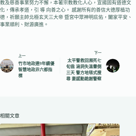
教及慈善事業努力不懈，本著宗教教化人心，宣揚固有道德文
化，傳承孝道，引 導 向善之心。 感謝所有的善信大德厚植功
德，祈願主帥北極玄天三大帝 暨宮中眾神明庇佑，闔家平安、
事業順利、財源廣進。
下一
上一
太平警救回瀕死七
竹市地政連9年績優
旬翁 涵洞失溫暈倒
智慧地政非六都指
三天 警方地毯式搜
標
尋 妻感動跪謝警察
相關文章