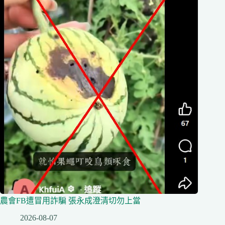
農會FB遭冒用詐騙 張永成澄清切勿上當
2026-08-07