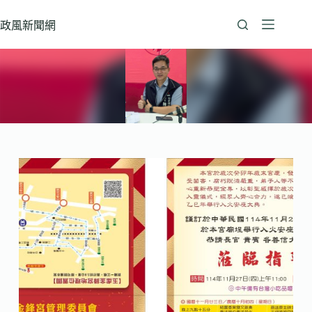
跳
至
政風新聞網
主
要
內
容