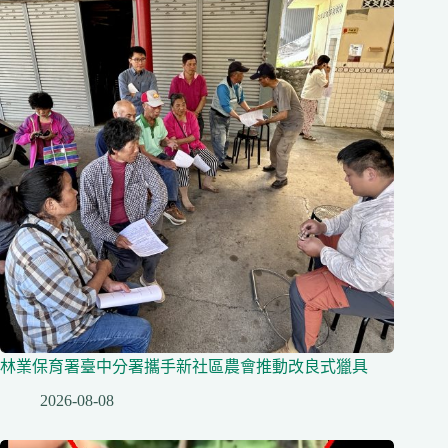
林業保育署臺中分署攜手新社區農會推動改良式獵具
2026-08-08