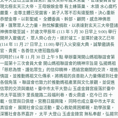
太平大登山玉虛金鋒宮於 歲次癸卯年歲末宮慶 ，管理委員會發
現北極玄天三大帝、王母娘娘金尊 有土蜂築巢、 木頭 水心腐朽
嚴重， 金尊主體已受菌害，弟子人等不忍有違聖顏，決心重新
恭塑金尊，以彰聖威。 全體委員、幹部、顧問，感念神佛恩
澤，匯聚眾人之力量，熱忱解囊捐款，以表達對玄天三大帝暨諸
神佛崇敬至誠。 於歲次甲辰年 (113 年 5 月 30 日早上 9:00) 舉行
開斧入靈儀式， 眾人齊心合力，遂於竣工，並擇於歲次乙巳年
(114 年 11 月 27 日早上 11:00) 舉行入火安座大典，誠摯邀請長
官、貴賓、各善信大德蒞臨指導。
同時於114 年 11 月 30 日 上午 9 點 舉辦臺灣開山媽祖聯誼會第
一屆第十三次會員大會 開山媽祖聯誼會的精神宗旨是 弘揚媽祖
「慈悲為懷、護佑眾生」的信仰精神，透過宮廟間的交流，增進
情誼，並推動媽祖文化傳承，將媽祖的良善助人力量傳遞到社會
各個角落 。聯誼會也致力於推動媽祖產業與文化景觀，並促進
信眾的交流與連結。臺中市太平大登山 玉虛金鋒宮座落於臺中
市太平區頭汴 里長龍路二段福利巷，香火鼎盛，迄今已 四 十
載，信眾與日俱增，宮務日趨興隆， 同時也成立臺中市太平玄
真協會， 展開社會公益活動，愛心救助貧困鄉親，助學孩童，
深獲社會各界嘉許， 太平 大登山 玉虛金鋒宮 無私奉獻，弘揚宗