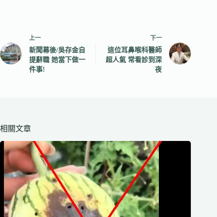
上一
下一
新聞幕後/吳存金自
這位耳鼻喉科醫師
提辭職 她當下做一
超人氣 常看診到深
件事!
夜
相關文章