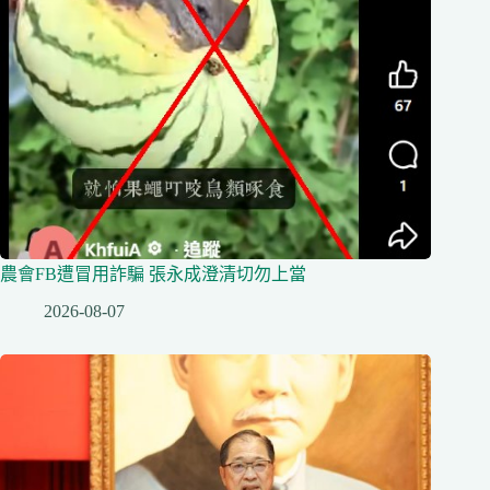
農會FB遭冒用詐騙 張永成澄清切勿上當
2026-08-07