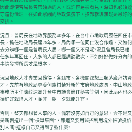
各主管幹部都很熟悉，而且出缺補人都有專業考量跟行政倫理，
因此即使曾局長曾帶領過的人，或許容易被看見，深知也必須遵
守這份倫理，在如此緊繃的地政氣氛下，按部就班無疑是最好的
安排。
況且，曾局長在地政界服務40多年，在台中市地政局歷任四任市
長，擔任地政局長達26年多，局內哪一位同仁沒合作過，又如何
去分辨哪一個是曾局長人馬，哪一個又不是呢?況且曾局長已離
任多年再回任，大多的人都已經調動數次，不如好好做好分內的
事情發揮所長才是根本。
況且地政人才專業且難得，各縣市、各機關都想三顧茅廬拜訪賢
才，先前有地政局專委何憲棋榮升新竹市府地政處長、中山地政
事務所主任陳紋速高升台中市議會簡任秘書等例，因此局內也必
須好好栽培人才，並非一朝一夕就能升官。
否則，整天都想著人事的人，倘若沒有如自己的意思，豈不是又
是新創造出一個”檢舉集團”，難道又要用舊招利用境外帳號投訴
別人嗎?這樣自己又得到了些什麼?