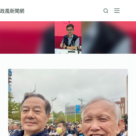
跳
至
政風新聞網
主
要
內
容