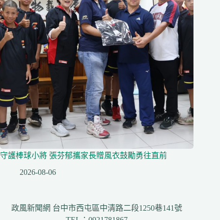
守護棒球小將 張芬郁攜家長贈風衣鼓勵勇往直前
2026-08-06
政風新聞網 台中市西屯區中清路二段1250巷141號
TEL：0921781867