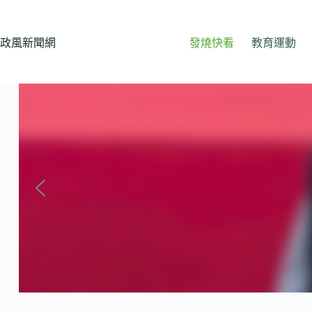
跳
至
主
政風新聞網
發燒快看
教育運動
要
內
容