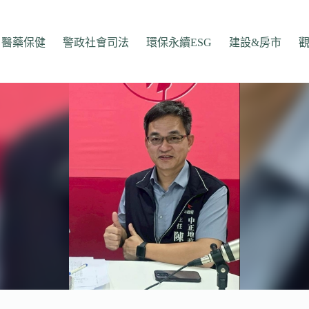
醫藥保健
警政社會司法
環保永續ESG
建設&房市