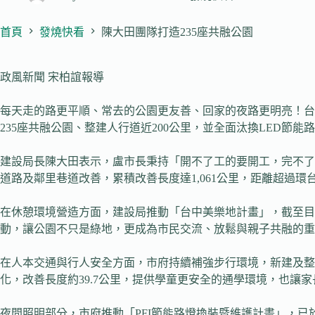
首頁
發燒快看
陳大田團隊打造235座共融公園
政風新聞 宋柏誼報導
每天走的路更平順、常去的公園更友善、回家的夜路更明亮！台中
235座共融公園、整建人行道近200公里，並全面汰換LED
建設局長陳大田表示，盧市長秉持「開不了工的要開工，完不了工
道路及鄰里巷道改善，累積改善長度達1,061公里，距離超過
在休憩環境營造方面，建設局推動「台中美樂地計畫」，截至目前
動，讓公園不只是綠地，更成為市民交流、放鬆與親子共融的重
在人本交通與行人安全方面，市府持續補強步行環境，新建及整建
化，改善長度約39.7公里，提供學童更安全的通學環境，也讓
夜間照明部分，市府推動「PFI節能路燈換裝暨維護計畫」，已於