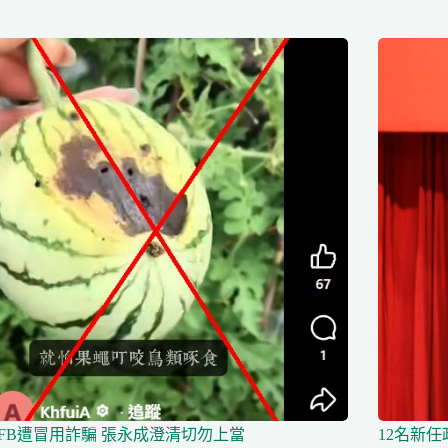
FB遭冒用詐騙 張永成澄清切勿上當
12名新