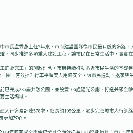
市長盧秀燕上任7年來，市府建設團隊從市民最有感的道路、人行
節能路燈，同步推進多項重大建設工程，讓市民在日常生活中，實
的要完工」的施政理念，市府持續推動貼近市民生活的基礎建設。
環台一圈，有效提升行車平順度與用路安全，讓市民通勤、返家與
已完成235座共融公園，並設置106處陽光公廁，打造兼顧全
要生活場域。
人行道累計達578處，總長約195公里，逐步完善城市人行網絡
家長更加放心。
114年底完成全市傳統燈具全面汰換為LED節能燈具；自115