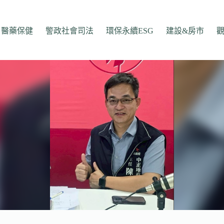
醫藥保健
警政社會司法
環保永續ESG
建設&房市