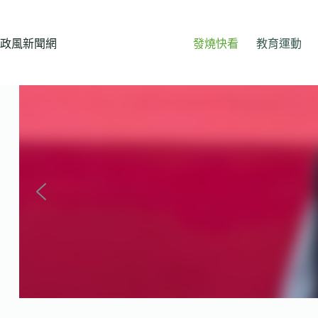
跳
至
主
政風新聞網
發燒快看
教育運動
要
內
容