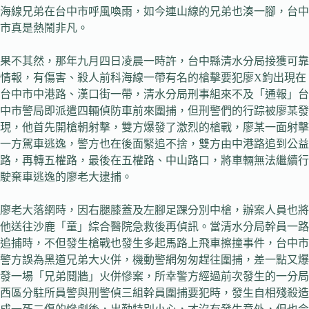
海線兄弟在台中市呼風喚雨，如今連山線的兄弟也湊一腳，台中
市真是熱鬧非凡。
果不其然，那年九月四日凌晨一時許，台中縣清水分局接獲可靠
情報，有傷害、殺人前科海線一帶有名的槍擊要犯廖X鈞出現在
台中市中港路、漢口街一帶，清水分局刑事組來不及「通報」台
中市警局即派遣四輛偵防車前來圍捕，但刑警們的行踪被廖某發
現，他首先開槍朝射擊，雙方爆發了激烈的槍戰，廖某一面射擊
一方駕車逃逸，警方也在後面緊追不捨，雙方由中港路追到公益
路，再轉五權路，最後在五權路、中山路口，將車輛無法繼續行
駛棄車逃逸的廖老大逮捕。
廖老大落網時，因右腿膝蓋及左腳足踝分別中槍，辦案人員也將
他送往沙鹿「童」綜合醫院急救後再偵訊。當清水分局幹員一路
追捕時，不但發生槍戰也發生多起馬路上飛車擦撞事件，台中市
警方誤為黑道兄弟大火併，機動警網匆匆趕往圍捕，差一點又爆
發一場「兄弟鬩牆」火併慘案，所幸警方經過前次發生的一分局
西區分駐所員警與刑警偵三組幹員圍捕要犯時，發生自相殘殺造