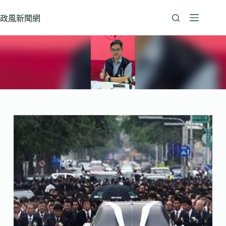
跳
至
政風新聞網
主
要
內
容