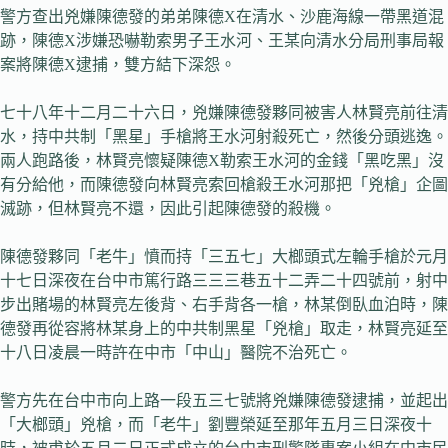
警方查出兇嫌陳德發的弟弟陳德X在清水、沙鹿海線一帶黑道混
跡，陳德X涉嫌恐嚇勒索男子王水河、王某向清水分局刑事局報
案將陳德X逮捕，雙方結下深怨。
七十八年十二月二十六日，兇嫌陳德發夥同被害人林賢亮前往清
水，持中共制「黑星」手槍將王水河射殺死亡，然後分頭逃逸。
兩人跑路後，林賢亮懷疑陳德X勒索王水河的金錢「黑吃黑」沒
有分給他，而陳德發向林賢亮索回槍殺王水河那把「兇槍」企圖
滅跡，但林賢亮不還，因此引起陳德發的殺機。
陳德發夥同「老牛」憤而持「三五七」大榔頭式左輪手槍於元月
十七日深夜在台中市篤行路三三三巷五十二弄二十四號前，射中
步出賭場的林賢亮左後背、右手背各一槍，林某倒臥血泊時，陳
德發再從容將林某身上的中共制黑星「兇槍」取走，林賢亮延至
十八日凌晨一時許在中市「中山」醫院不治死亡。
警方先在台中市向上路一段五三七號將兇嫌陳德發逮捕，並起出
「大榔頭」兇槍，而「老牛」劉豐榮延至那年五月三日深夜十