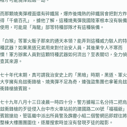
裡才可能僥倖逃過一劫。
而那顆燒夷彈裡面還有碎鐵屑，爆炸後熾熱的碎鐵屑會把對方炸
得「千瘡百孔」，據他了解，這種燒夷彈我國陸軍根本沒有裝備
使用，可能是「海龍」部等特種部隊才有這種裝備。
「白猴」等軍火販子那來的通天本領？能弄到這種威力駭人的特
種武器？如果黑道兄弟用來對付治安人員，其後果令人不寒而
憟！軍方辦案人員對這顆特種武器如何流出？至表關切，全力偵
查其來源。
七十年代末期，真可謂我治安史上的「黑暗」時期，黑道、軍火
大亨擁有烏玆衝鋒槍、燒夷彈不足為奇，連強盜集團也拿著烏玆
衝鋒槍搶賓館。
七十九年八月十三日凌晨一時四十分，警方據報三名分持二把烏
玆衝鋒槍的歹徒侵入台中市火車站前的建國路二00號「福福爺」
賓館搶劫，管區繼中派出所員警及霹靂小組二個警網迅即趕往將
整棟大樓團團圍住，逐層搜索時並沒有發現歹徒的蹤影。