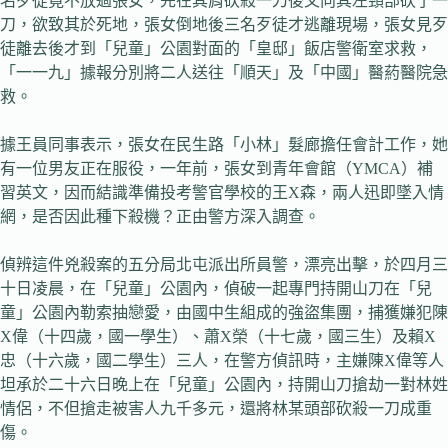
名歹徒竟不放過張女，先在其肩砍殺一刀後又向其左頸部砍了一
刀，欲致其於死地，張女倒地後三名歹徒才逃離現場，張女見歹
徒離去後才到「兒童」公園對面的「皇邸」飯店警衛室求救，
「一一九」據報分別將二人送往「順天」及「中國」醫葯醫院急
救。
據王員同事表示，張女在民生路「小林」髮廊擔任會計工作，她
有一位男友正在服役，一年前，張女到青年會館（YMCA）補
習英文，因而結識準備投考警官學校的王X森，兩人迅即墜入情
網，是否因此種下殺機？正由警方深入調查。
偵辨這件兇殺案的五分局北屯派出所員警，漂亮出擊，於四月三
十日凌晨，在「兒童」公園內，偵破一起專門持開山刀在「兒
童」公園內勒索抽戀愛，由國中生組成的強盜集團，捕獲嫌犯陳
X偉（十四歲，國一學生）、蕭X榮（十七歲，國三生）及賴X
忠（十六歲，國二學生）三人，在警方偵訊時，主嫌陳X偉等人
坦承於二十六日晚上在「兒童」公園內，持開山刀搶劫一對林姓
情侶，不但搶走被害人九千多元，還將林某頭部砍殺一刀成重
傷。