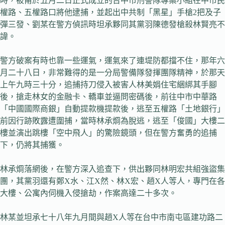
時，被甫於五月二日正式成立的台中市刑警隊專案小組在中市民
權路、五權路口將他逮捕，並起出中共制「黑星」手槍2把及子
彈三發、劉某在警方偵訊時坦承夥同其黨羽陳德發槍殺林賢亮不
諱。
警方破案有時也靠一些運氣，運氣來了連堤防都擋不住，那年六
月二十八日，非常難得的是一分局警備隊發揮團隊精神，於那天
上午九時三十分，追捕持刀侵入被害人林美娟住宅綑綁其手腳
後，搶走林女的金融卡、轎車並逼問密碼後，前往中市中華路
「中國國際商銀」自動提款機提款後，逃至五權路「土地銀行」
前因行跡敗露遭圍捕，當時林承烱為脫逃，逃至「俊國」大樓二
樓並演出跳樓「空中飛人」的驚險鏡頭，但在警方奮勇的追捕
下，仍將其捕獲。
林承烱落網後，在警方深入追查下，供出夥同林明宏共組強盜集
團，其黨羽還有鄭X水、江X然、林X宏、趙X人等人，專門在各
大樓、公寓內伺機入侵搶劫，作案高達二十多次。
林某並坦承七十八年九月間與趙X人等在台中市南屯區建功路二