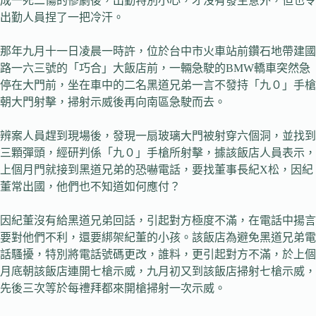
成一死二傷的慘劇後，出勤特別小心，才沒有發生意外，但也令
出勤人員捏了一把冷汗。
那年九月十一日凌晨一時許，位於台中市火車站前鑽石地帶建國
路一六三號的「巧合」大飯店前，一輛急駛的BMW轎車突然急
停在大門前，坐在車中的二名黑道兄弟一言不發持「九０」手槍
朝大門射擊，掃射示威後再向南區急駛而去。
辨案人員趕到現場後，發現一扇玻璃大門被射穿六個洞，並找到
三顆彈頭，經研判係「九０」手槍所射擊，據該飯店人員表示，
上個月門就接到黑道兄弟的恐嚇電話，要找董事長紀X松，因紀
董常出國，他們也不知道如何應付？
因紀董沒有給黑道兄弟回話，引起對方極度不滿，在電話中揚言
要對他們不利，還要綁架紀董的小孩。該飯店為避免黑道兄弟電
話騷擾，特別將電話號碼更改，誰料，更引起對方不滿，於上個
月底朝該飯店連開七槍示威，九月初又到該飯店掃射七槍示威，
先後三次等於每禮拜都來開槍掃射一次示威。