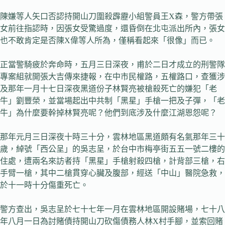
陳嫌等人矢口否認持開山刀圍殺霹靂小組警員王X森，警方帶張
女前往指認時，因張女受驚過度，還昏倒在北屯派出所內，張女
也不敢肯定是否陳X偉等人所為，僅稱看起來「很像」而已。
正當警騎疲於奔命時，五月三日深夜，甫於二日才成立的刑警隊
專案組就開張大吉傳來捷報，在中市民權路，五權路口，查獲涉
及那年一月十七日深夜黑道份子林賢亮被槍殺死亡的嫌犯「老
牛」劉豐榮，並當場起出中共制「黑星」手槍一把及子彈，「老
牛」為什麼要幹掉林賢亮呢？他們到底涉及什麼江湖恩怨呢？
那年元月三日深夜十時三十分，雲林地區黑道頗有名氣那年三十
歲，綽號「西公呈」的吳志呈，於台中市梅亭街五五一號二樓的
住處，遭兩名來訪者持「黑星」手槍射殺四槍，計背部三槍，右
手臂一槍，其中二槍貫穿心臟及腹部，經送「中山」醫院急救，
於十一時十分傷重死亡。
警方查出，吳志呈於七十七年一月在雲林地區開設賭場，七十八
年八月一日為討賭債持開山刀砍傷債務人林X村手腳，並索回賭