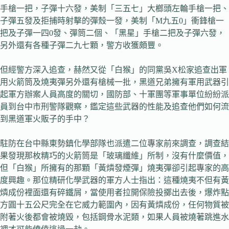
手槍一把，子彈十六發，美制「三五七」大榔頭左輪手槍一把、
子彈五發及拒捕時射擊的彈殼一發，美制「M九五0」衝鋒槍一
把及子彈一四0發、彈筒二個、「黑星」手槍二把及子彈六發，
另外還有各種子彈二九七顆，警方收獲頗豐。
但經警方深入追查，赫然又從「白猴」的同黨吳X松家追查出軍
用火箭筒及燒夷彈另外還有槍械一批，黑道兄弟擁有軍用武器引
起軍方辦案人員高度的關切，國防部、十軍團等軍事單位紛紛派
員到台中市刑警隊觀察，鑑定這些武器的性能及追查他們如何流
到黑道軍火販子的手中？
駐防在台中縣東勢鎮化學部隊也派遣二位專家前來調查，調查結
果發現那枚精巧的火箭筒是「玻璃纖維」所制，沒有什麼價值，
但「白猴」所擁有的那顆「黃燐發煙彈」燒夷彈卻引起專家的高
度興趣。那位精研化學武器的軍方人士指出：這種燒夷不但有黃
燐成份裡面還有碎鐵屑，當使用者拉開保險投擲出去後，爆炸點
方圓十五公尺完全在它威力範圍內，因有黃燐成份，任何物質被
附著火後都會被燒毀，包括鋼骨水泥類，如果人員被燒著跳進水