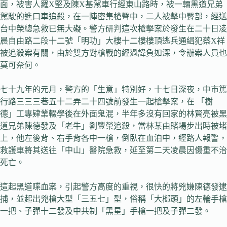
面，被害人羅X堅及陳X基駕車行經東山路時，被一輛黑道兄弟
駕駛的進口車追殺，在一陣密集槍聲中，二人被擊中臀部，經送
台中榮總急救已無大礙。警方研判這次槍擊案於發生在二十日凌
晨自由路二段十二號「明功」大樓十二樓樓頂逃兵通緝犯蔡X祥
被追殺案有關，由於雙方對槍戰的經過諱負如深，令辦案人員也
莫可奈何。
七十九年的元月，警方的「生意」特別好，十七日深夜，中市篤
行路三三三巷五十二弄二十四號前發生一起槍擊案，在 「樹
德」工專肄業輟學後在外面鬼混，半年多沒有回家的林賢亮被黑
道兄弟陳德發及「老牛」劉豐榮追殺，當林某由賭場步出時被堵
上，他左後背、右手背各中一槍，倒臥在血泊中，經路人報警，
救護車將其送往「中山」醫院急救，延至第二天凌晨因傷重不治
死亡。
這起黑道喋血案，引起警方高度的重視，很快的將兇嫌陳德發逮
捕，並起出兇槍大型「三五七」型，俗稱「大榔頭」的左輪手槍
一把、子彈十二發及中共制「黑星」手槍一把及子彈二發。