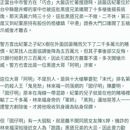
正當台中市警方在「巧合」大飯店忙著搜證時，該飯店紀董位於
台中縣龍井鄉的家中也被這批黑道兄弟連開了十多槍後揚長逃
逸，那天清晨六時三十分，這批黑道兄弟一不做、二不休，第三
度又到紀董原持有股份的梧棲鎮「中港」證券大門口連開了五槍
示威後才離去。
警方查出紀董之子紀X樹在外面因豪賭而欠下了二千多萬元的賭
債，紀某找人出面協調後降為五百萬元，但其子事後卻又反悔，
只願付給對方三百萬元，因此引起對方嚴重不滿，多次開槍示
威，警方也查出是一位黑道大哥「阿明」涉案。
這位大哥「阿明」不是別人，是與十大槍擊要犯「末代」排名第
一的殺人王「鬼見愁」林來福一同落網的「囡仔明」陳慶明，
「囡仔明」原本在海線一帶混跡，紀董的兒子就是在他的賭場裡
輸了二千多萬，林來福身旁的「軍師」「黑狗」潘旭晃等人一一
遭警方剷除後，才將他吸收到身邊為貼身保鏢。
但「囡仔明」有一大弱點，就是離不開同居女友陳X婷，機詐的
林來福深知接近女人為「跑路」黑道兄弟的大忌，因此曾力勸