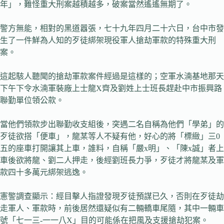
年」，難怪重大刑案越積越多，破案當然遙遙無期了。
警方無能，相對的黑道囂張，七十九年四月二十六日，台中市發
生了一件鮮為人知的歹徒綁架現役軍人搶劫軍款的特殊重大刑
案。
這起駭人聽聞的搶劫軍款案件經過是這樣的；空軍水湳基地那天
下午下令水湳軍裝廠上士龍X齊及劉姓上士班長趕赴中市振興路
聯勤單位領公款。
當他們領款步出聯勤收支組後，突遇二名自稱為他們「學弟」的
歹徒欲搭「便車」，龍某等人不疑有他，好心的將「標緻」三0
五的座車打開讓其上車，誰料，自稱「嚴x明」、「陳x誠」者上
車後欲將龍、劉二人押走，後經劉班長力爭，歹徒才將龍某及軍
款四十多萬元綁架逃逸。
憲警調查顯示：經目擊人指證發現歹徒預謀已久，否則在歹徒劫
走軍人、軍款時，前後居然還疑似有二輛轎車尾隨，其中一輛車
號「七一三-一一八X」目的可能係在把風及支援搶劫犯案。