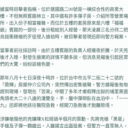
據當時目擊者指稱，位於建國路二00號是一棟綜合性的商業大
樓，不但無照賓館林立，其中還有許多彈子房、介紹所等營業場
所，出入份子相當複雜。而位於五樓的套房原來是六樓「福福
爺」賓館的一部份，後分租給別人經營，那天凌晨三名分持二把
烏玆衝鋒槍的歹徒侵入搶劫時，被目擊者發現迅即向警方報案。
當筆者前往採訪時，由於五樓賓館的負責人經連夜折騰，於天亮
後才入睡，對發生搶案的詳情不願多說，但消息見報後引起民眾
們的大驚，紛紛談槍色變。
那年八月十七日深夜十時許，位於台中市北平二街二十二號的
「鼎輝」房屋仲介公司內，突然傳出密集槍聲，警方據報後匆匆
趕到現場，發現在「苦窯」中關了多年才甫假釋出獄的埔里黑道
角頭老大二十八歲的潘雙全，手、腹中彈倒臥在血泊中，「一一
九」迅即將他送往醫院急救，經開刀急救後才脫離險境。
涉嫌槍傷他的兇嫌陳X松經過半個月的策動，先將兇槍「黑星」
手槍及子彈一顆繳出，人雖揚言出面投案，但警方一直等無人，