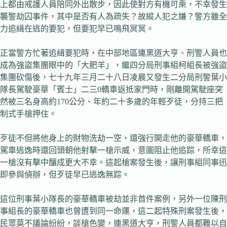
上都由戒護人員陪同外出散步，因此使對方有機可乘，不幸發生
襲警劫囚事件，其中是否有人為疏失？故縱人犯之嫌？警方雖全
力追緝在逃的要犯，但要犯早已鳴飛冥冥。
正當警方忙著追緝要犯時，在中部地區連黑道大亨、刑警人員也
成為強盜集團眼中的「大肥羊」，繼四分局刑事組柯組長被強盜
集團砍傷後，七十九年三月二十八日凌晨又發生二分局刑警葉小
隊長駕駛豪華「賓士」二三0轎車返抵家門時，剛離開駕駛座突
然被三名身高約170公分、年約二十多歲的年輕歹徒，分持三把
制式手槍押住。
歹徒不但將他身上的財物洗劫一空，還強行開走他的豪華轎車，
駕車逃逸時還回頭朝他射擊一槍示威，意圖阻止他追踪，所幸這
一槍沒有擊中釀成更大不幸。這起槍案發生後，讓刑事組同事迅
即參與偵辦，但歹徒早已逃逸無踪。
這位刑事葉小隊長的豪華轎車被劫並非首件案例，另外一位陳刑
事組長的豪華轎車也曾遭到同一命運，這二起特殊刑案發生後，
民眾莫不議論紛紛，談槍色變，連黑道大亨，刑警人員都難以自