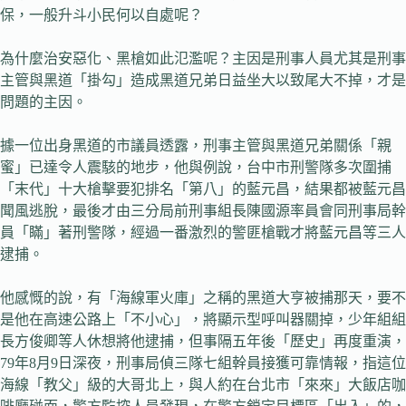
保，一般升斗小民何以自處呢？
為什麼治安惡化、黑槍如此氾濫呢？主因是刑事人員尤其是刑事
主管與黑道「掛勾」造成黑道兄弟日益坐大以致尾大不掉，才是
問題的主因。
據一位出身黑道的市議員透露，刑事主管與黑道兄弟關係「親
蜜」已達令人震駭的地步，他與例說，台中市刑警隊多次圍捕
「末代」十大槍擊要犯排名「第八」的藍元昌，結果都被藍元昌
聞風逃脫，最後才由三分局前刑事組長陳國源率員會同刑事局幹
員「瞞」著刑警隊，經過一番激烈的警匪槍戰才將藍元昌等三人
逮捕。
他感慨的說，有「海線軍火庫」之稱的黑道大亨被捕那天，要不
是他在高速公路上「不小心」，將顯示型呼叫器關掉，少年組組
長方俊卿等人休想將他逮捕，但事隔五年後「歷史」再度重演，
79年8月9日深夜，刑事局偵三隊七組幹員接獲可靠情報，指這位
海線「教父」級的大哥北上，與人約在台北市「來來」大飯店咖