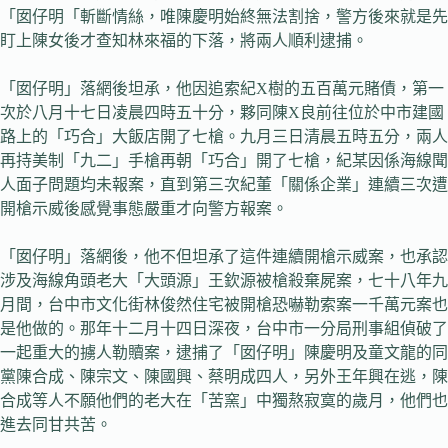
「囡仔明「斬斷情絲，唯陳慶明始終無法割捨，警方後來就是先
盯上陳女後才查知林來福的下落，將兩人順利逮捕。
「囡仔明」落網後坦承，他因追索紀X樹的五百萬元賭債，第一
次於八月十七日凌晨四時五十分，夥同陳X良前往位於中市建國
路上的「巧合」大飯店開了七槍。九月三日清晨五時五分，兩人
再持美制「九二」手槍再朝「巧合」開了七槍，紀某因係海線聞
人面子問題均未報案，直到第三次紀董「關係企業」連續三次遭
開槍示威後感覺事態嚴重才向警方報案。
「囡仔明」落網後，他不但坦承了這件連續開槍示威案，也承認
涉及海線角頭老大「大頭源」王欽源被槍殺棄屍案，七十八年九
月間，台中市文化街林俊然住宅被開槍恐嚇勒索案一千萬元案也
是他做的。那年十二月十四日深夜，台中市一分局刑事組偵破了
一起重大的擄人勒贖案，逮捕了「囡仔明」陳慶明及童文龍的同
黨陳合成、陳宗文、陳國興、蔡明成四人，另外王年興在逃，陳
合成等人不願他們的老大在「苦窯」中獨熬寂寞的歲月，他們也
進去同甘共苦。