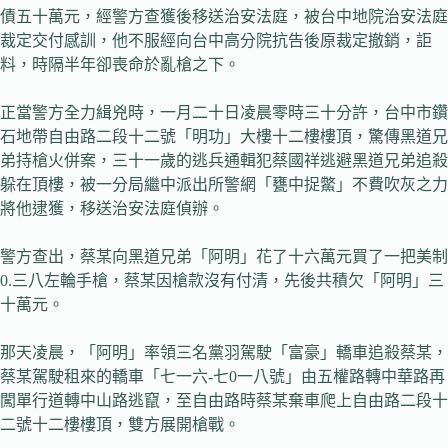
債五十萬元，經警方查獲後移送治安法庭，被台中地院治安法庭
裁定交付感訓，他不服經向台中高分院抗告後原裁定撤銷，詎
料，時隔半年卻喪命於亂槍之下。
正當警方全力緝兇時，一月二十日凌晨零時三十分許，台中市鑽
石地帶自由路二段十二號「明功」大樓十二樓樓頂，驚傳黑道兄
弟持槍火併案，三十一歲的逃兵通輯犯蔡國祥逃避黑道兄弟追殺
躲在頂樓，被一分局繼中派出所警網「甕中捉鱉」不費吹灰之力
將他逮獲，移送治安法庭偵辦。
警方查出，蔡某向黑道兄弟「阿明」花了十六萬元買了一把美制
0.三八左輪手槍，蔡某因槍款沒有付清，先後共積欠「阿明」三
十萬元。
那天凌晨，「阿明」率領三名黨羽駕駛「富豪」轎車追殺蔡某，
蔡某駕駛租來的轎車「七一六-七0一八號」由五權路轉中華路再
闖單行道轉中山路逃竄，至自由路時蔡某棄車爬上自由路二段十
二號十二樓樓頂，雙方展開槍戰。