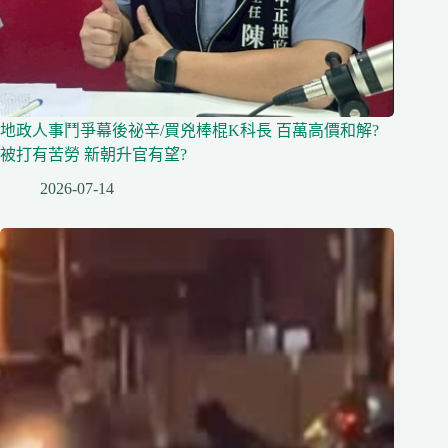
地政人事鬥爭幕後祕辛/買兇棒棍K科長 百萬高價和解?
被打有苦勞 新朝升官有望?
2026-07-14