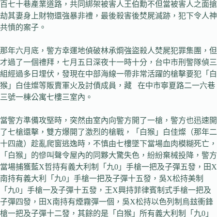
百七十巷產業道路，共同綁架被害人王伯勳不但當被害人之面搶
劫其妻身上財物還強暴非禮，最後殺害後焚屍滅跡，犯下令人神
共憤的案子。
那年六月底，警方幸運地偵破林承烱強盜殺人焚屍犯罪集團，但
才過了一個禮拜，七月五日深夜十一時十分，台中市刑警隊偵三
組經過多日埋伏，發現在中部海線一帶非常活躍的槍擊要犯「白
猴」白佳燦等販賣軍火及討債成員，藏 在中市寧夏路二一六巷
三號一棟公寓七樓三室內。
當警方準備攻堅時，突然由室內向警方開了一槍，警方也迅速開
了七槍還擊，雙方爆開了激烈的槍戰，「白猴」白佳燦（那年二
十四歲）趁亂爬窗逃逸時，不慎由七樓墜下當場血肉模糊死亡，
「白猴」的慘叫聲令屋內的同夥大驚失色，紛紛棄械投降，警方
當場捕獲藍X哲持有義大利制「九0」手槍一把及子彈五發，田X
南持有義大利「九0」手槍一把及子彈十五發，吳X松持美制
「九0」手槍一及子彈十五發，王X興持菲律賓制式手槍一把及
子彈四發，田X南持有煙霧彈一個，吳X松持以色列制烏玆衝鋒
槍一把及子彈十二發，其餘的是「白猴」所有義大利制「九0」