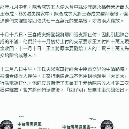
那年九月中旬，陳合成等五人侵入台中縣沙鹿鎮永福巷營造商人
王春成、林X嬌夫婦家中，陳合成等人將王春成夫婦押走後，強
迫他們夫婦簽發四張共七十五萬元的支票後，才將兩人釋放。
十月十八日，王春成夫婦登報將那四張支票止付，因此引起陳合
成的不滿，他們於十一月初持止付的支票要求王某付四十萬元現
金收回，十一月十日，王某將原本要發給工人的工資三十萬元先
交給陳合成等人。
十二月八日中午，王氏夫婦駕車行經台中縣市交界的中清路時，
被陳合成等人押住，王某指稱陳合成不但用槍柄還用「大哥大」
行動電話打他，他向其五嬸借了五萬五千元給陳某等人才第二次
獲得釋放，警方將他們逮捕後，「囡仔明」集團才由海線淡出。
上一
下一
中台灣黑道風
中台灣黑道風雲----