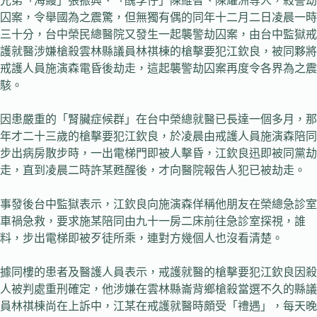
兄弟「海鰻」張振興、「醜李仔」陳維智、陳耀洲等人，殺警劫
囚案，令舉國為之震驚，但無獨有偶的同年十二月二日凌晨一時
三十分，台中榮民總醫院又發生一起襲警劫囚案，由台中監獄戒
護就醫涉嫌槍殺雲林縣議員林祺棟的槍擊要犯江欽良，被同夥將
戒護人員施演森電昏後劫走，這起襲警劫囚案再度令各界為之震
駭。
因患嚴重的「腎臟症候群」在台中榮總就醫已長達一個多月，那
年才二十三歲的槍擊要犯江欽良，於凌晨由戒護人員施演森陪同
步出病房散步時，一出電梯門即被人擊昏，江欽良迅即被同黨劫
走，直到凌晨二時許某甦醒後，才向醫院報告人犯已被劫走。
事發後台中監獄表示，江欽良向施演森佯稱他朋友在榮總急診室
車禍急救，要求施某陪同由九十一房二床前往急診室探視，誰
料，步出電梯即被歹徒所乘，連對方幾個人也沒看清楚。
據同樓的患者及醫護人員表示，戒護就醫的槍擊要犯江欽良因殺
人被判處重刑確定，他涉嫌在雲林縣崙背鄉槍殺當選不久的縣議
員林祺棟尚在上訴中，江某在戒護就醫時頗受「禮遇」，每天晚