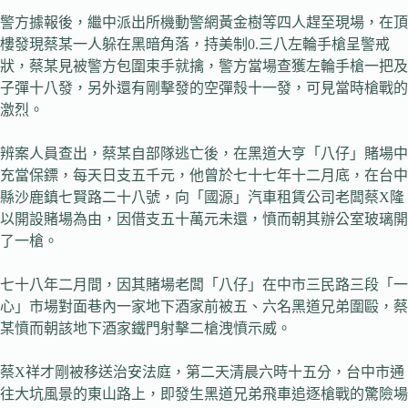
警方據報後，繼中派出所機動警網黃金樹等四人趕至現場，在頂
樓發現蔡某一人躲在黑暗角落，持美制0.三八左輪手槍呈警戒
狀，蔡某見被警方包圍束手就擒，警方當場查獲左輪手槍一把及
子彈十八發，另外還有剛擊發的空彈殼十一發，可見當時槍戰的
激烈。
辨案人員查出，蔡某自部隊逃亡後，在黑道大亨「八仔」賭場中
充當保鏢，每天日支五千元，他曾於七十七年十二月底，在台中
縣沙鹿鎮七賢路二十八號，向「國源」汽車租賃公司老闆蔡X隆
以開設賭場為由，因借支五十萬元未還，憤而朝其辦公室玻璃開
了一槍。
七十八年二月間，因其賭場老闆「八仔」在中市三民路三段「一
心」市場對面巷內一家地下酒家前被五、六名黑道兄弟圍毆，蔡
某憤而朝該地下酒家鐵門射擊二槍洩憤示威。
蔡X祥才剛被移送治安法庭，第二天清晨六時十五分，台中市通
往大坑風景的東山路上，即發生黑道兄弟飛車追逐槍戰的驚險場