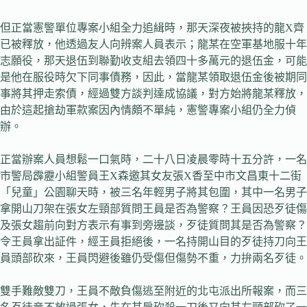
但正當憲警單位專案小組全力追緝時，那天深夜被挾持的龍X齊
已被釋放，他透過友人向辨案人員表示；龍某在空軍基地服十年
志願役，那天退伍到聯勤收支組去領四十多萬元的退伍金，可能
是他在服役時欠下同事債務，因此，當龍某領取退伍金後被期同
事將其押走索債，經過雙方談判達成協議，對方始將龍某釋放，
由於這起搶劫軍款案因內情頗不單純，憲警專案小組仍全力偵
辦。
正當辦案人員想鬆一口氣時，二十八日凌晨零時十五分許，一名
市警局霹靂小組警員王X森邀其女友張X香至中市文昌東十二街
「兒童」公園聊天時，被三名年輕男子將其包圍，其中一名男子
拿開山刀架在張女左頸部質問王員是否為警察？王員因恐歹徒傷
及張女趨前向對方表示有事到旁邊談，歹徒質問其是否為警察？
令王員拿出証件，經王員拒絕後，一名持開山目的歹徒持刀向王
員頭部砍來，王員閃避後雖仍受傷但傷勢不重，力拚兩名歹徒。
雙手難敵雙刀，王員不敵負傷逃至附近的北屯派出所報案，而三