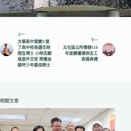
上一
下一
文華高中質變3/當
了高中校長還花時
北屯區公所舉辦114
間念博士 小時志願
年度績優環保志工
竟是外交官 榮獲金
表揚典禮
陵杯少年最佳辯士
相關文章