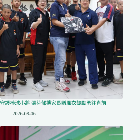
守護棒球小將 張芬郁攜家長贈風衣鼓勵勇往直前
2026-08-06