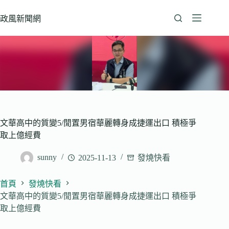
跳
至
政風新聞網
主
要
內
容
文華高中的質變5/閒置男宿華麗轉身成捷運出口 積極爭
取上億經費
sunny
2025-11-13
發燒快看
首頁
發燒快看
文華高中的質變5/閒置男宿華麗轉身成捷運出口 積極爭
取上億經費