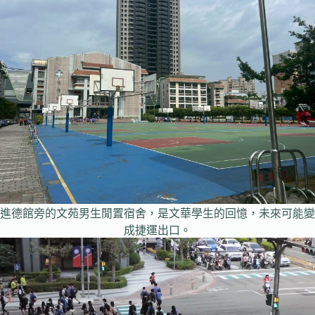
進德館旁的文苑男生閒置宿舍，是文華學生的回憶，未來可能變
成捷運出口。