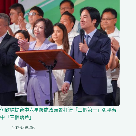
何欣純提台中六星級施政願景打造「三個第一」弭平台
中「三個落差」
2026-08-06