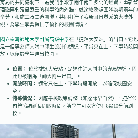
育局的共同協助下，為我們爭取了兩年兩千多萬的經費，重新整
理磁磚剝落最嚴重的科學舘內外牆。感謝總務處團隊為期兩年的
辛勞，和施工及監造團隊，共同打造了嶄新且具質感的大樓外
觀，為學生學習提供了優雅的校園環境。
國立臺灣師範大學附屬高級中學
在「捷運大安站」的出口。它也
是一個專為師大附中師生設計的通道，平常只在上、下學時段開
放，以便於學生進出校園。
位置：
位於捷運大安站，是通往師大附中的專屬通道，因
此也被稱為「師大附中出口」。
開放時間：
通常只在上、下學時段開放，以確保校園安
全。
特殊情況：
因應學校政策調整（如廢除早自習），捷運公
司曾協調延長開放時間，讓學生可以方便在8點10分前到
校。