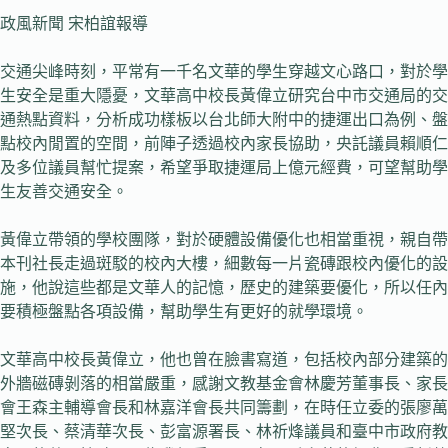
政風新聞 宋柏誼報導
交通尖峰時刻，平常有一千名文華的學生穿越文心路口，對於學
生安全是重大隱憂，文華高中校長黃偉立研究台中市交通局的交
通熱點資料，分析成功樣板以台北師大附中的捷運出口為例、盤
點校內閒置的空間，前陣子透過校內家長協助，央託議員賴順仁
及多位議員幫忙提案，希望爭取捷運局上億元經費，可望幫助學
生友善交通安全。
黃偉立帶領的學校團隊，對於硬體設備優化也相當重視，親自帶
本刊社長走過斑駁的校內大樓，細數每一片瓷磚跟校內優化的設
施，他說這些都是文華人的記憶，歷史的建築要優化，所以任內
要積極盤點各項設備，幫助學生有更好的就學環境。
文華高中校長黃偉立，他也曾在臉書寫道，包括校內部分建築的
外牆磁磚剝落的相當嚴重，感謝文教基金會林慶芳董事長、家長
會王森主輔導會長和林嘉洋會長共同籌劃，在時任立委的張廖萬
堅次長、蔡清華次長、彭富源署長、林祈烽議員和臺中市政府教