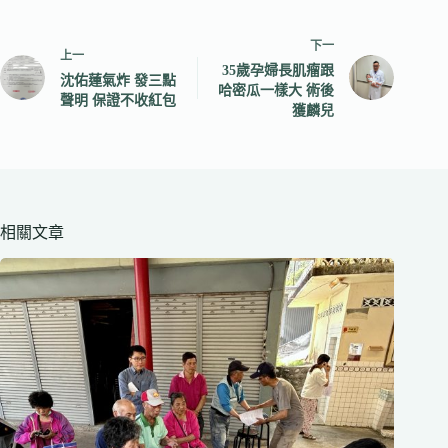
下一
上一
35歲孕婦長肌瘤跟
沈佑蓮氣炸 發三點
哈密瓜一樣大 術後
聲明 保證不收紅包
獲麟兒
相關文章