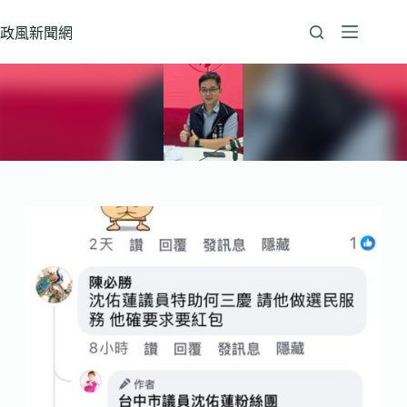
跳
至
政風新聞網
主
要
內
容