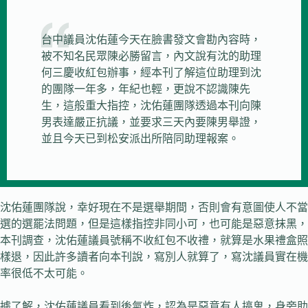
台中議員沈佑蓮今天在臉書發文會勘內容時，
被不知名民眾陳必勝留言，內文說有沈的助理
何三慶收紅包辦事，經本刊了解這位助理到沈
的團隊一年多，年紀也輕，更說不認識陳先
生，這般重大指控，沈佑蓮團隊透過本刊向陳
男表達嚴正抗議，並要求三天內要陳男舉證，
並且今天已到松安派出所陪同助理報案。
沈佑蓮團隊說，幸好現在不是選舉期間，否則會有意圖使人不當
選的選罷法問題，但是這樣指控非同小可，也可能是惡意抹黑，
本刊調查，沈佑蓮議員號稱不收紅包不收禮，就算是水果禮盒照
樣退，因此許多讀者向本刊說，寫別人就算了，寫沈議員實在機
率很低不太可能。
據了解，沈佑蓮議員看到後氣炸，認為是惡意有人搞鬼，身旁助