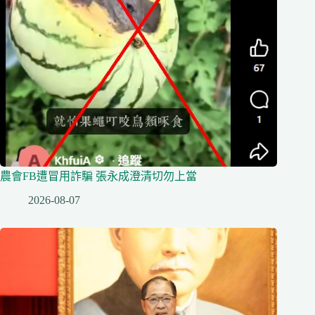
農會FB遭冒用詐騙 張永成澄清切勿上當
2026-08-07