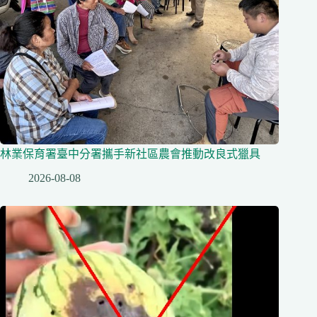
林業保育署臺中分署攜手新社區農會推動改良式獵具
2026-08-08