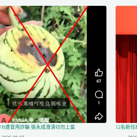
FB遭冒用詐騙 張永成澄清切勿上當
12名新