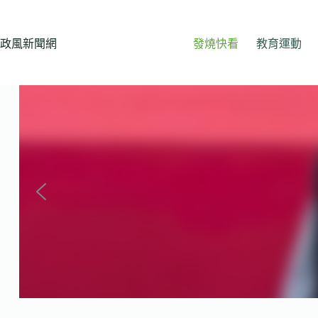
跳
至
主
政風新聞網
發燒快看
教育運動
要
內
容