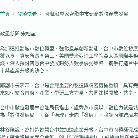
首頁
發燒快看
國際AI專家齊聚中市研商數位產業發展
政風新聞 宋柏誼
為加速推動城市數位轉型、強化產業創新動能，台中市數位發展
蒙以亨、資安所長李榮三、美國喬治亞理工學院亞太區國際事務執行
談，深入探討智慧台中發展趨勢與競爭優勢策略，攜手打造台中
市與產業升級的決心。
鄭副市長表示，台中是台灣重要的製造與精密機械重鎮，具有完
來如何結合市府、產業、學研三方力量，共同建構開放、共享
台中市數位發展林谷隆局長指出，盧秀燕市長以「數位力就是城
為「數位發展局」，從「治理」走向「發展」，強調內部跨局處
林谷隆說，為打造智慧台中並加速產業升級，台中市府積極促成
術，結合逢甲大學全台唯一的「5G實驗專網」，引導落地在台