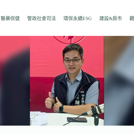
醫藥保健
警政社會司法
環保永續ESG
建設&房市