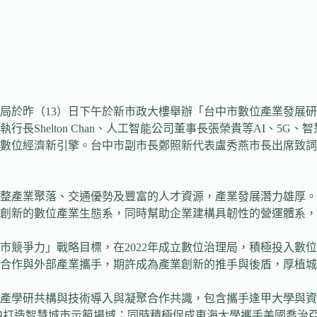
局於昨（13）日下午於新市政大樓舉辦「台中市數位產業發展
長Shelton Chan、人工智能公司董事長張榮貴等AI、5
數位經濟新引擎。台中市副市長鄭照新代表盧秀燕市長出席致詞
整產業聚落、交通優勢及豐富的人才資源，產業發展潛力雄厚。
、創新的數位產業生態系，同時幫助企業建構具韌性的營運體系
市競爭力」戰略目標，在2022年成立數位治理局，積極投入數
合作與外部產業攜手，期許成為產業創新的推手與後盾，厚植城
產學研共構與技術導入與凝聚合作共識，包含攜手逢甲大學與資
中打造智慧城市示範場域；同時積極促成東海大學攜手美國喬治