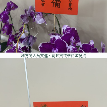
地方聞人黃文進、劉曜賢致贈花籃祝賀