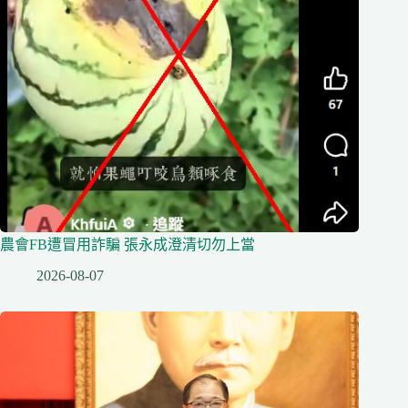
農會FB遭冒用詐騙 張永成澄清切勿上當
2026-08-07