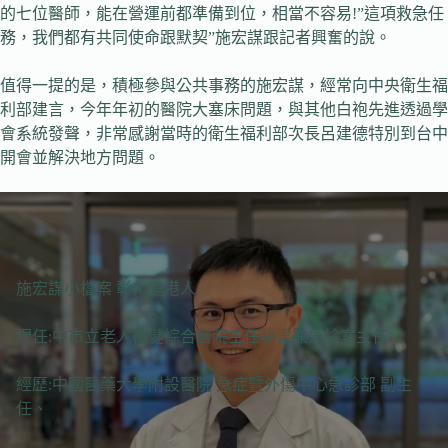
的七位醫師，能在營運前都準備到位，相當不容易!”這項救急任
務，我們都有共同使命跟默契”施宏謀跟記者興奮的說。
值得一提的是，積極參與公共事務的施宏謀，經常向中央衛生福
利部建言，今年年初的醫院大塞床問題，與其他白袍先進透過學
會系統發聲，非常感謝當時的衛生福利部次長呂建德特別到台中
開會並解決地方問題。
施宏謀小檔案 彰化鹿港人
現任:中市立老人復健綜合醫院主任秘書兼急診室主任
經歷:中國醫藥大學附設醫院 急症暨外傷中心急診部 副主
任、