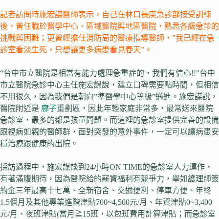
記者訪問時施宏謀醫師表示，自己在林口長庚急診部接受訓練
後，曾任職於醫學中心、區域醫院與地區醫院，熟悉各級急診的
挑戰與困難；更曾經擔任消防局的醫療指導醫師，”我已經在急
診室看淡生死，只想讓更多病患看見春天”。
“台中市立醫院是相當有能力處理急重症的，我們有信心!!”台中
市立醫院急診中心主任施宏謀說，建立口碑需要點時間，但相信
不用很久，因為我們是朝向”準醫學中心等級”邁進。施宏謀說，
醫院附近是
廍子
重劃區，因此年輕家庭非常多，最常送來醫院
急診室，最多的都是孩童問題。而這裡的急診室提供完善的設備
跟視病如親的醫師群，面對突發的意外事件，一定可以讓病患安
穩治療跟健康的出院。
採訪過程中，施宏謀談到24小時ON TIME的急診室人力運作，
有著滿腹期待，因為醫院給的薪資福利有競爭力，舉如護理師簽
約金三年最高十七萬、全新宿舍、交通便利、停車方便、年終
1.5個月及其他專業進階津貼700~4,500元/月、年資津貼0~3,400
元/月、夜班津貼(當月≧15班，以包班費用計算津貼；而急診室