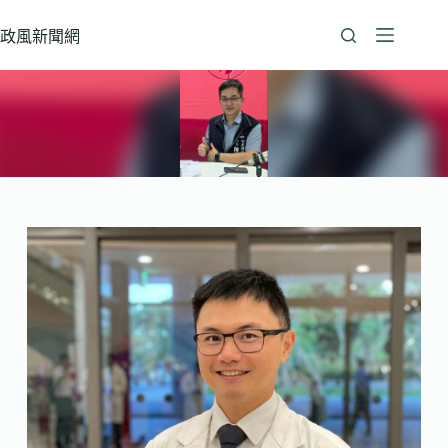
跳
至
政風新聞網
主
要
內
容