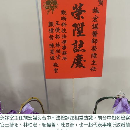
急診室主任施宏謀與台中司法檢調都相當熟識，前台中知名檢察
官王捷拓、林柏宏、顏偉哲、陳旻源，也一起代表事務所致贈蘭