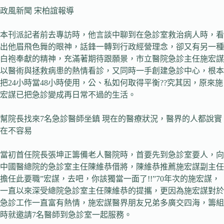
政風新聞 宋柏誼報導
本刊派記者前去專訪時，他言談中聊到在急診室救治病人時，看
出他眉飛色舞的眼神，話鋒一轉到行政經營理念，卻又有另一種
白袍奉獻的精神，充滿著期待跟願景，市立醫院急診主任施宏謀
以醫術與拯救病患的熱情看診，又同時一手創建急診中心，根本
把24小時當48小時使用，公、私如何取得平衡??究其因，原來施
宏謀已把急診變成再日常不過的生活。
幫院長找來7名急診醫師坐鎮 現在的醫療狀況，醫界的人都說實
在不容易
當初首任院長張坤正籌備老人醫院時，首要先到急診室要人，向
中國醫總院的急診室主任陳維恭借將，陳維恭推薦施宏謀副主任
擔任此要職”宏謀，去吧，你該獨當一面了!!”70年次的施宏謀，
一直以來深受總院急診室主任陳維恭的提攜，更因為施宏謀對於
急診工作一直富有熱情，施宏謀醫界朋友兄弟多廣交四海，籌組
時就邀請7名醫師到急診室一起服務。