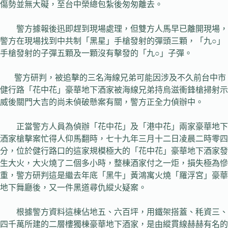
傷勢並無大礙，至台中榮總包紮後匆匆離去。
警方據報後迅即趕到現場處理，但雙方人馬早已離開現場，
警方在現場找到中共制「黑星」手槍發射的彈頭三顆，「九○」
手槍發射的子彈五顆及一顆沒有擊發的「九○」子彈。
警方研判，被追擊的三名海線兄弟可能因涉及不久前台中市
健行路「花中花」豪華地下酒家被海線兄弟持烏滋衝鋒槍掃射示
威後關門大吉的尚未偵破懸案有關，警方正全力偵辦中。
正當警方人員為偵辦「花中花」及「港中花」兩家豪華地下
酒家槍擊案忙得人仰馬翻時，七十九年三月十二日凌晨二時零四
分，位於健行路口的這家規模極大的「花中花」豪華地下酒家發
生大火，大火燒了二個多小時，整棟酒家付之一炬，損失極為慘
重，警方研判這是繼去年底「黑牛」黃鴻寓火燒「羅浮宮」豪華
地下舞廳後，又一件黑道尋仇縱火疑案。
根據警方資料這棟佔地五、六百坪，用鐵架搭蓋、秏資三、
四千萬所建的二層樓獨棟豪華地下酒家，是由縱貫線赫赫有名的