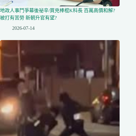
地政人事鬥爭幕後祕辛/買兇棒棍K科長 百萬高價和解?
被打有苦勞 新朝升官有望?
2026-07-14