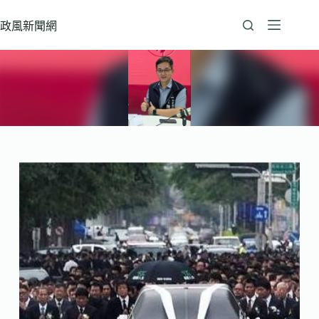
跳
至
政風新聞網
主
要
內
容