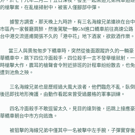
外，於七十九年二月二十五日深夜，發生一起黑道兄弟飛車追逐
的槍擊案，在亂槍掃射中，被害人僅腳部中彈。
據警方調查，那天晚上九時許，有三名海線兄弟連袂在台中
市區內一家餐廳買醉，然後駕駛一輛GM進口轎車前往高速公路
台中港交流道甫開張不久的「港中花」地下酒家，欲飲酒作樂。
當三人與奧匆匆步下轎車時，突然從後面跟蹤許久的一輛豪
華轎車中，跳下四位冷面殺手，四位殺手一言不發舉槍就射，一
時槍擊大作，震耳的槍聲會令附近排班的計程車紛紛散去，也免
遭到池魚之殃。
三名海線兄弟也是歷經過大風大浪者，他們臨危不亂，臥倒
後迅即找地形掩護，由動作看起來曾受過嚴格的軍事訓練。
四名冷面殺手不敢逗留太久，見目的達到後，迅跳上接應豪
華轎車朝台中市方向逃逸。
被狙擊的海線兄弟中僅其中一名被擊中左手腕，子彈實穿後