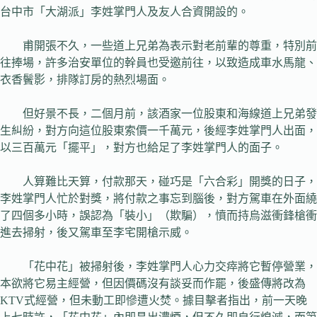
台中市「大湖派」李姓掌門人及友人合資開設的。
甫開張不久，一些道上兄弟為表示對老前輩的尊重，特別前
往捧場，許多治安單位的幹員也受邀前往，以致造成車水馬龍、
衣香鬢影，排隊訂房的熱烈場面。
但好景不長，二個月前，該酒家一位股東和海線道上兄弟發
生糾紛，對方向這位股東索價一千萬元，後經李姓掌門人出面，
以三百萬元「擺平」，對方也給足了李姓掌門人的面子。
人算難比天算，付款那天，碰巧是「六合彩」開獎的日子，
李姓掌門人忙於對獎，將付款之事忘到腦後，對方駕車在外面繞
了四個多小時，誤認為「裝小」（欺騙），憤而持烏滋衝鋒槍衝
進去掃射，後又駕車至李宅開槍示威。
「花中花」被掃射後，李姓掌門人心力交瘁將它暫停營業，
本欲將它易主經營，但因價碼沒有談妥而作罷，後盛傳將改為
KTV式經營，但未動工即慘遭火焚。據目擊者指出，前一天晚