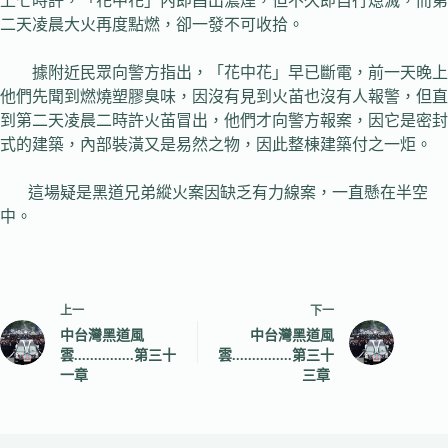
上七時許，「花中花」內即昌出濃煙，但不久即自行熄滅，而第
二天凌晨大火再度點燃，卻一發不可收拾。
據附近民眾向警方指出，「花中花」早已斷電，前一天晚上
他們先聞到燃燒塑膠臭味，因沒有見到火苖也沒有人報警，但直
到第二天凌晨二時許火苖冒出，他們才向警方報案，因它是密封
式的建築，內部裝潢又是易然之物，因此整棟建築付之一炬。
這場疑是黑道兄弟縱火案因缺乏有力線案，一直懸在半空
中。
上一
下一
中台灣黑道風
中台灣黑道風
雲...............第三十
雲...............第三十
一章
三章