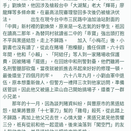
手」劉煥榮，他因涉及槍殺台中「大湖幫」老大「輝哥」廖
龍輝等多條命案，在最高法院審理發回多次後仍被槍決伏
法。 出生在現今台中市三民路中油加油站對面的
「中興」新村裡的劉煥榮，原來是一名志氣的好學生，祇因
在讀高二那年，為替同村就讀省二中的「乖寶」強出頭打抱
不平與黑道結怨，走上不歸路。 加入「小梅花」後，小
劉書也沒有讀了，從此在賭場「抱檯腳」擔任保鏢，六十四
年間，他和「小賴」、「阿結仔」等人到一家賭場收保護
費，因被賭場「擺道」，在回途中和刑警對壘，他們雖將一
名刑警腿部砍傷，當夜就被抓進去吊起來好好的修理一頓，
最後還坐了四個月的牢。 六十八年九月，小劉由軍中退
伍，原本想重新做人，但警方一禮拜三次到他家訪問，準備
送管訓，因此他又被逼上梁山自己開始搞場子，還養了一群
小兄弟。
那年的十一月，因為談判賭資糾紛，與豐原市的黑道結
怨，結果將豐原「十七軍刀」幫的「雞母」殺死，從此踏上
不歸路，再加上他父兄去世，心情大變，黑道兄弟見他畏懼
三分，祇有從前和他一起混過，後來淪落到「闖空門」的友