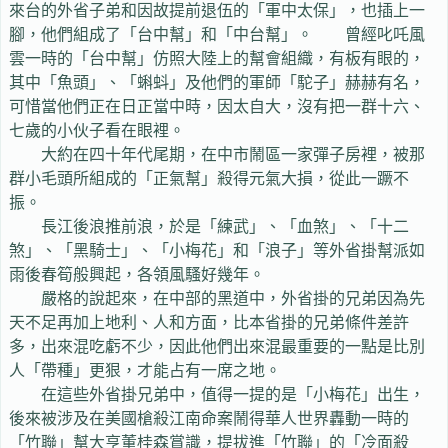
來台的外省子弟和因故提前退伍的「軍中太保」，也插上一
腳，他們組成了「台中幫」和「中台幫」。 曾經叱吒風
雲一時的「台中幫」仿照大陸上的幫會組織，有板有眼的，
其中「魚頭」、「蝌蚪」及他們的軍師「駝子」赫赫有名，
可惜當他們正在日正當中時，因太自大，沒有把一群十六、
七歲的小伙子看在眼裡。
大約在四十年代尾期，在中市鬧區一家彈子房裡，被那
群小毛頭所組成的「正氣幫」殺得元氣大損，從此一蹶不
振。
長江後浪推前浪，於是「練武」、「血煞」、「十二
煞」、「黑騎士」、「小梅花」和「浪子」等外省掛幫派如
雨後春筍般興起，各領風騷好幾年。
嚴格的說起來，在中部的黑道中，外省掛的兄弟因為先
天不足再加上地利、人和方面，比本省掛的兄弟條件差許
多，出來混吃虧不少，因此他們出來混最重要的一點是比別
人「帶種」更狠，才能占有一席之地。
在這些外省掛兄弟中，值得一提的是「小梅花」出生，
後來被涉及在美國槍殺江南命案鬧得華人世界轟動一時的
「竹聯」幫大亨董桂森賞識，提拔進「竹聯」的「冷面殺