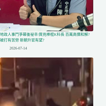
地政人事鬥爭幕後祕辛/買兇棒棍K科長 百萬高價和解?
被打有苦勞 新朝升官有望?
2026-07-14