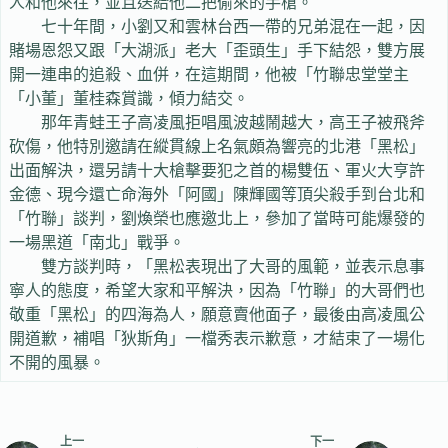
人和他來往，並且送給他二把偷來的手槍。
七十年間，小劉又和雲林台西一帶的兄弟混在一起，因
賭場恩怨又跟「大湖派」老大「歪頭生」手下結怨，雙方展
開一連串的追殺、血併，在這期間，他被「竹聯忠堂堂主
「小董」董桂森賞識，傾力結交。
那年青蛙王子高凌風拒唱風波越鬧越大，高王子被飛斧
砍傷，他特別邀請在縱貫線上名氣頗為響亮的北港「黑松」
出面解決，還另請十大槍擊要犯之首的楊雙伍、軍火大亨許
金德、現今還亡命海外「阿國」陳輝國等頂尖殺手到台北和
「竹聯」談判，劉煥榮也應邀北上，參加了當時可能爆發的
一場黑道「南北」戰爭。
雙方談判時，「黑松表現出了大哥的風範，並表示息事
寧人的態度，希望大家和平解決，因為「竹聯」的大哥們也
敬重「黑松」的四海為人，願意賣他面子，最後由高凌風公
開道歉，補唱「狄斯角」一檔秀表示歉意，才結束了一場化
不開的風暴。
上一
下一