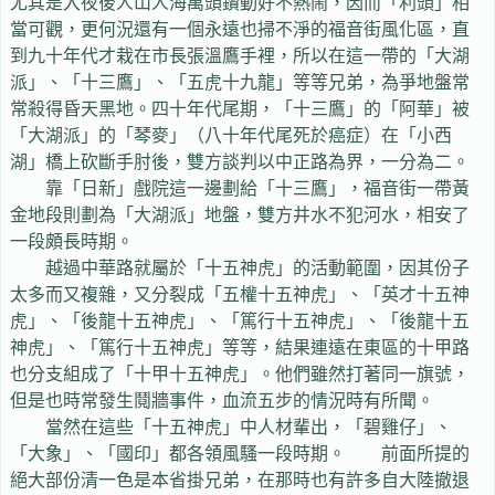
尤其是入夜後人山人海萬頭鑽動好不熱鬧，因而「利頭」相
當可觀，更何況還有一個永遠也掃不淨的福音街風化區，直
到九十年代才栽在市長張溫鷹手裡，所以在這一帶的「大湖
派」、「十三鷹」、「五虎十九龍」等等兄弟，為爭地盤常
常殺得昏天黑地。四十年代尾期，「十三鷹」的「阿華」被
「大湖派」的「琴麥」（八十年代尾死於癌症）在「小西
湖」橋上砍斷手肘後，雙方談判以中正路為界，一分為二。
靠「日新」戲院這一邊劃給「十三鷹」，福音街一帶黃
金地段則劃為「大湖派」地盤，雙方井水不犯河水，相安了
一段頗長時期。
越過中華路就屬於「十五神虎」的活動範圍，因其份子
太多而又複雜，又分裂成「五權十五神虎」、「英才十五神
虎」、「後龍十五神虎」、「篤行十五神虎」、「後龍十五
神虎」、「篤行十五神虎」等等，結果連遠在東區的十甲路
也分支組成了「十甲十五神虎」。他們雖然打著同一旗號，
但是也時常發生鬩牆事件，血流五步的情況時有所聞。
當然在這些「十五神虎」中人材輩出，「碧雞仔」、
「大象」、「國印」都各領風騷一段時期。 前面所提的
絕大部份清一色是本省掛兄弟，在那時也有許多自大陸撤退