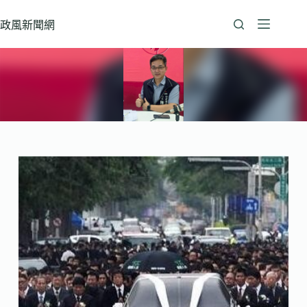
跳
至
政風新聞網
主
要
內
容