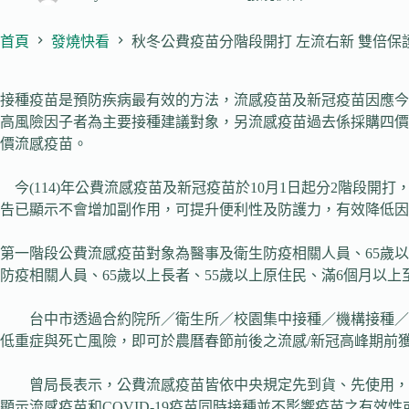
首頁
發燒快看
秋冬公費疫苗分階段開打 左流右新 雙倍保
接種疫苗是預防疾病最有效的方法，流感疫苗及新冠疫苗因應今
高風險因子者為主要接種建議對象，另流感疫苗過去係採購四價流感
價流感疫苗。
今(114)年公費流感疫苗及新冠疫苗於10月1日起分2階段開打
告已顯示不會增加副作用，可提升便利性及防護力，有效降低因
第一階段公費流感疫苗對象為醫事及衛生防疫相關人員、65歲以
防疫相關人員、65歲以上長者、55歲以上原住民、滿6個月以上
台中市透過合約院所／衛生所／校園集中接種／機構接種／社
低重症與死亡風險，即可於農曆春節前後之流感/新冠高峰期前
曾局長表示，公費流感疫苗皆依中央規定先到貨、先使用，不
顯示流感疫苗和COVID-19疫苗同時接種並不影響疫苗之有效