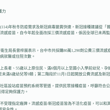
護力
(114)年秋冬防疫需求及新冠病毒變異快速，新冠接種建議從
疫苗，自今年起全面改採三價流感疫苗，係因全球已未再監測到自然
，衛生局長曾梓展表示，台中市共採購80萬1,290劑公費三價流
病就醫或住院次數。
上長者、55歲以上原住民、滿6個月以上至國小入學前幼兒、孕
至未滿6歲幼兒等9類；第二階段於11月1日起開放公費流感及新冠
區設站疫苗預約系統等管道，提供民眾接種疫苗，呼籲符合公
獲得足夠保護力。
受理指定廠牌。流感疫苗/新冠疫苗皆為不活化疫苗，可以和其
性或安全性。