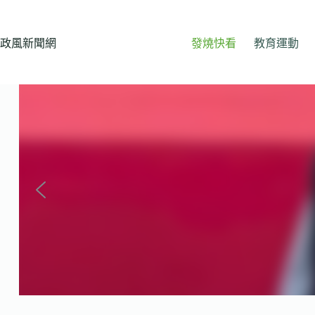
跳
至
主
政風新聞網
發燒快看
教育運動
要
內
容