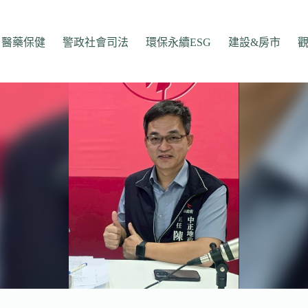
醫藥保健
警政社會司法
環保永續ESG
建設&房市