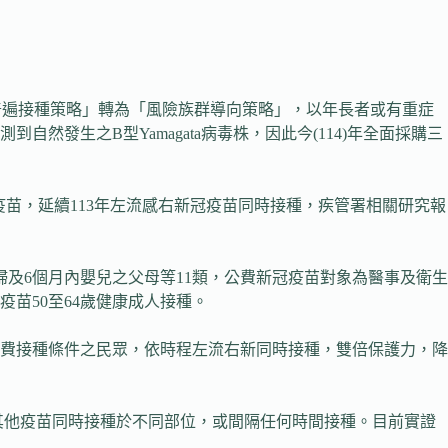
「普遍接種策略」轉為「風險族群導向策略」，以年長者或有重症
發生之B型Yamagata病毒株，因此今(114)年全面採購三
感疫苗，延續113年左流感右新冠疫苗同時接種，疾管署相關研究報
婦及6個月內嬰兒之父母等11類，公費新冠疫苗對象為醫事及衛生
疫苗50至64歲健康成人接種。
費接種條件之民眾，依時程左流右新同時接種，雙倍保護力，降
他疫苗同時接種於不同部位，或間隔任何時間接種。目前實證