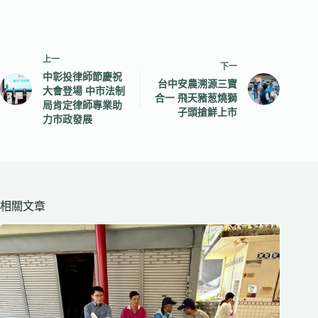
上一
下一
中彰投律師節慶祝
台中安農溯源三寶
大會登場 中市法制
合一 飛天豬葱燒獅
局肯定律師專業助
子頭搶鮮上市
力市政發展
相關文章