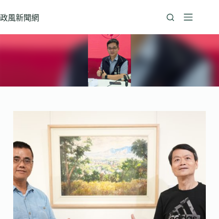
跳
至
政風新聞網
主
要
內
容