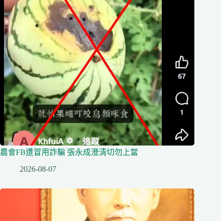
農會FB遭冒用詐騙 張永成澄清切勿上當
2026-08-07