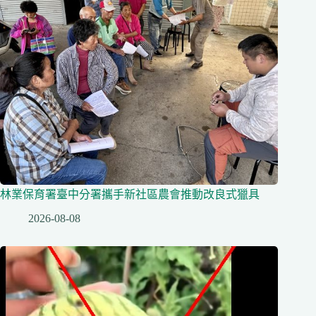
林業保育署臺中分署攜手新社區農會推動改良式獵具
2026-08-08