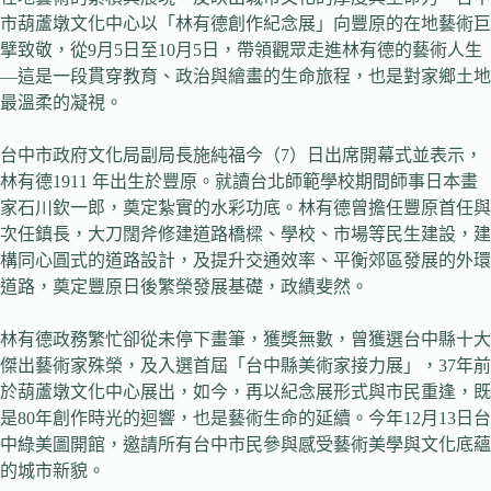
市葫蘆墩文化中心以「林有德創作紀念展」向豐原的在地藝術巨
擘致敬，從9月5日至10月5日，帶領觀眾走進林有德的藝術人生
—這是一段貫穿教育、政治與繪畫的生命旅程，也是對家鄉土地
最溫柔的凝視。
台中市政府文化局副局長施純福今（7）日出席開幕式並表示，
林有德1911 年出生於豐原。就讀台北師範學校期間師事日本畫
家石川欽一郎，奠定紮實的水彩功底。林有德曾擔任豐原首任與
次任鎮長，大刀闊斧修建道路橋樑、學校、市場等民生建設，建
構同心圓式的道路設計，及提升交通效率、平衡郊區發展的外環
道路，奠定豐原日後繁榮發展基礎，政績斐然。
林有德政務繁忙卻從未停下畫筆，獲獎無數，曾獲選台中縣十大
傑出藝術家殊榮，及入選首屆「台中縣美術家接力展」，37年前
於葫蘆墩文化中心展出，如今，再以紀念展形式與市民重逢，既
是80年創作時光的迴響，也是藝術生命的延續。今年12月13日台
中綠美圖開館，邀請所有台中市民參與感受藝術美學與文化底蘊
的城市新貌。