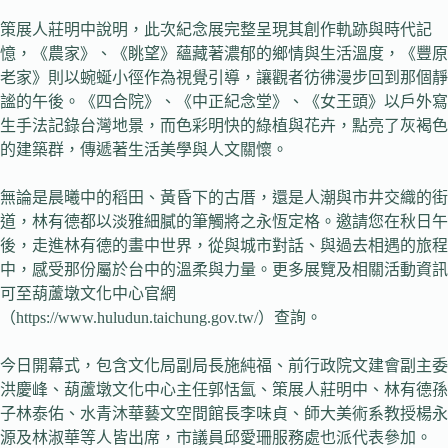
策展人莊明中說明，此次紀念展完整呈現其創作軌跡與時代記
憶，《農家》、《眺望》蘊藏著濃郁的鄉情與生活溫度，《豐原
老家》則以蜿蜒小徑作為視覺引導，讓觀者彷彿漫步回到那個靜
謐的午後。《四合院》、《中正紀念堂》、《女王頭》以戶外寫
生手法記錄台灣地景，而色彩明快的綠植與花卉，點亮了灰褐色
的建築群，傳遞著生活美學與人文關懷。
無論是晨曦中的稻田、黃昏下的古厝，還是人潮與市井交織的街
道，林有德都以淡雅細膩的筆觸將之永恆定格。邀請您在秋日午
後，走進林有德的畫中世界，從與城市對話、與過去相遇的旅程
中，感受那份屬於台中的溫柔與力量。更多展覽及相關活動資訊
可至葫蘆墩文化中心官網
（https://www.huludun.taichung.gov.tw/）查詢。
今日開幕式，包含文化局副局長施純福、前行政院文建會副主委
洪慶峰、葫蘆墩文化中心主任郭恬氳、策展人莊明中、林有德孫
子林泰佑、水青沐華藝文空間館長李味貞、師大美術系教授楊永
源及林淑華等人皆出席，市議員邱愛珊服務處也派代表參加。