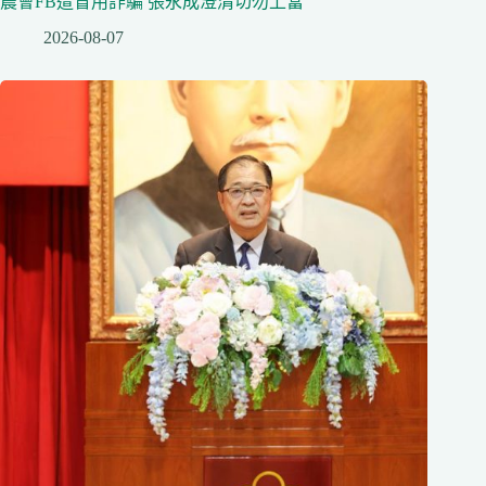
農會FB遭冒用詐騙 張永成澄清切勿上當
2026-08-07