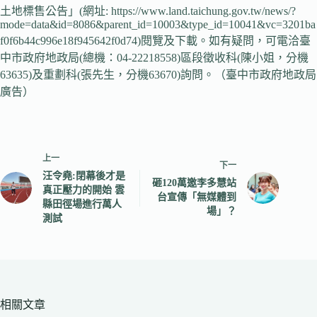
土地標售公告」(網址: https://www.land.taichung.gov.tw/news/?
mode=data&id=8086&parent_id=10003&type_id=10041&vc=3201ba
f0f6b44c996e18f945642f0d74)閱覽及下載。如有疑問，可電洽臺
中市政府地政局(總機：04-22218558)區段徵收科(陳小姐，分機
63635)及重劃科(張先生，分機63670)詢問。（臺中市政府地政局
廣告）
上一
下一
汪令堯:閉幕後才是
砸120萬邀李多慧站
真正壓力的開始 雲
台宣傳「無媒體到
縣田徑場進行萬人
場」？
測試
相關文章