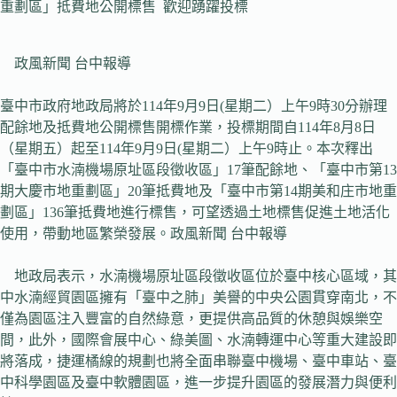
重劃區」抵費地公開標售 歡迎踴躍投標
政風新聞 台中報導
臺中市政府地政局將於114年9月9日(星期二）上午9時30分辦理
配餘地及抵費地公開標售開標作業，投標期間自114年8月8日
（星期五）起至114年9月9日(星期二）上午9時止。本次釋出
「臺中市水湳機場原址區段徵收區」17筆配餘地、「臺中市第13
期大慶市地重劃區」20筆抵費地及「臺中市第14期美和庄市地重
劃區」136筆抵費地進行標售，可望透過土地標售促進土地活化
使用，帶動地區繁榮發展。政風新聞 台中報導
地政局表示，水湳機場原址區段徵收區位於臺中核心區域，其
中水湳經貿園區擁有「臺中之肺」美譽的中央公園貫穿南北，不
僅為園區注入豐富的自然綠意，更提供高品質的休憩與娛樂空
間，此外，國際會展中心、綠美圖、水湳轉運中心等重大建設即
將落成，捷運橘線的規劃也將全面串聯臺中機場、臺中車站、臺
中科學園區及臺中軟體園區，進一步提升園區的發展潛力與便利