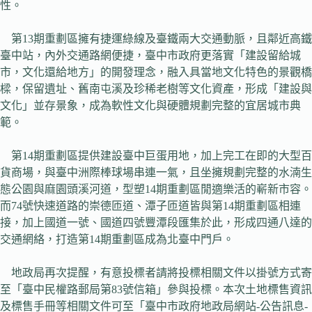
性。
第13期重劃區擁有捷運綠線及臺鐵兩大交通動脈，且鄰近高鐵
臺中站，內外交通路網便捷，臺中市政府更落實「建設留給城
市，文化還給地方」的開發理念，融入具當地文化特色的景觀橋
樑，保留遺址、舊南屯溪及珍稀老樹等文化資產，形成「建設與
文化」並存景象，成為軟性文化與硬體規劃完整的宜居城市典
範。
第14期重劃區提供建設臺中巨蛋用地，加上完工在即的大型百
貨商場，與臺中洲際棒球場串連一氣，且坐擁規劃完整的水湳生
態公園與麻園頭溪河道，型塑14期重劃區閒適樂活的嶄新市容。
而74號快速道路的崇德匝道、潭子匝道皆與第14期重劃區相連
接，加上國道一號、國道四號豐潭段匯集於此，形成四通八達的
交通網絡，打造第14期重劃區成為北臺中門戶。
地政局再次提醒，有意投標者請將投標相關文件以掛號方式寄
至「臺中民權路郵局第83號信箱」參與投標。本次土地標售資訊
及標售手冊等相關文件可至「臺中市政府地政局網站-公告訊息-